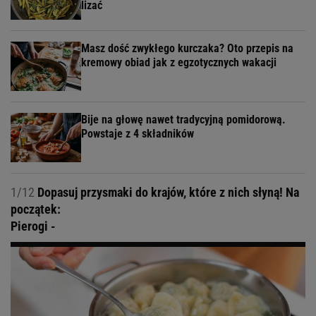
lizać
Masz dość zwykłego kurczaka? Oto przepis na
kremowy obiad jak z egzotycznych wakacji
Bije na głowę nawet tradycyjną pomidorową.
Powstaje z 4 składników
1/12
Dopasuj przysmaki do krajów, które z nich słyną! Na
początek:
Pierogi -