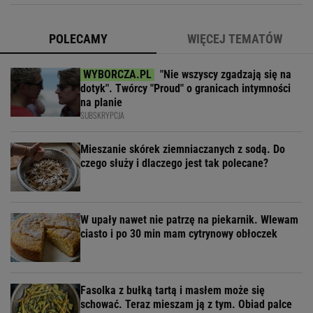
POLECAMY
WIĘCEJ TEMATÓW
"Nie wszyscy zgadzają się na
dotyk". Twórcy "Proud" o granicach intymności
na planie
SUBSKRYPCJA
Mieszanie skórek ziemniaczanych z sodą. Do
czego służy i dlaczego jest tak polecane?
W upały nawet nie patrzę na piekarnik. Wlewam
ciasto i po 30 min mam cytrynowy obłoczek
Fasolka z bułką tartą i masłem może się
schować. Teraz mieszam ją z tym. Obiad palce