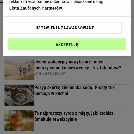
reklam i treści, badnie odbiorców i ulepszanie usług.
Lista Zaufanych Partnerów
Takiej fasolki jeszcze nie jadłam. Mieszam ją z
tym i mam letni hit
USTAWIENIA ZAAWANSOWANE
Piekarnik? Latem nie ma mowy. Ten cytrynowy
obłoczek robię inaczej
AKCEPTUJĘ
Jeden wakacyjny nawyk może mieć
nieprzyjemne konsekwencje. Też tak robisz?
MATERIAŁ PROMOCYJNY
Posyp skórkę ziemniaka sodą. Prosty trik
pomaga w kuchni
To najprostszy syrop z mięty, jaki zrobisz.
Smakuje rewelacyjnie