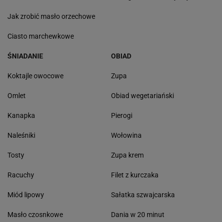
Jak zrobić masło orzechowe
Ciasto marchewkowe
ŚNIADANIE
OBIAD
Koktajle owocowe
Zupa
Omlet
Obiad wegetariański
Kanapka
Pierogi
Naleśniki
Wołowina
Tosty
Zupa krem
Racuchy
Filet z kurczaka
Miód lipowy
Sałatka szwajcarska
Masło czosnkowe
Dania w 20 minut