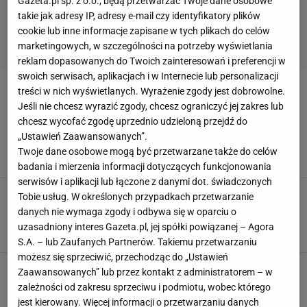
Gazeta.pl sp. z o.o., będą przetwarzać Twoje dane osobowe
takie jak adresy IP, adresy e-mail czy identyfikatory plików
cookie lub inne informacje zapisane w tych plikach do celów
marketingowych, w szczególności na potrzeby wyświetlania
reklam dopasowanych do Twoich zainteresowań i preferencji w
swoich serwisach, aplikacjach i w Internecie lub personalizacji
treści w nich wyświetlanych. Wyrażenie zgody jest dobrowolne.
JAK CZYTAĆ ETYKIETY
Jeśli nie chcesz wyrazić zgody, chcesz ograniczyć jej zakres lub
chcesz wycofać zgodę uprzednio udzieloną przejdź do
Bosacka pokazała skład drogiej szynki. Włos
„Ustawień Zaawansowanych”.
jeży się na głowie. "Byli w szoku"
Twoje dane osobowe mogą być przetwarzane także do celów
ETYKIETY
JAK CZYTAĆ ETYKIETY
KATARZYNA BOSACKA
badania i mierzenia informacji dotyczących funkcjonowania
serwisów i aplikacji lub łączone z danymi dot. świadczonych
Ekspertka wskazuje pułapki na etykietach. "Te
Tobie usług. W określonych przypadkach przetwarzanie
słowa nic nie znaczą. To marketingowe
danych nie wymaga zgody i odbywa się w oparciu o
sztuczki"
uzasadniony interes Gazeta.pl, jej spółki powiązanej – Agora
CZYTAMY ETYKIETY
JAK CZYTAĆ ETYKIETY
JEDZENIE
S.A. – lub Zaufanych Partnerów. Takiemu przetwarzaniu
możesz się sprzeciwić, przechodząc do „Ustawień
Katarzyna Bosacka znów alarmuje. Chodzi o
Zaawansowanych” lub przez kontakt z administratorem – w
sztuczki producentów lodów. Ten składnik
zależności od zakresu sprzeciwu i podmiotu, wobec którego
lepiej omijaj z daleka
jest kierowany. Więcej informacji o przetwarzaniu danych