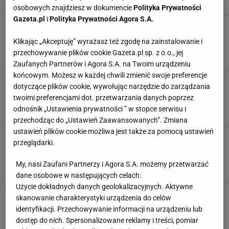
ETYKIETY
JAK CZYTAĆ ETYKIETY
KATARZYNA BOSACKA
osobowych znajdziesz w dokumencie
Polityka Prywatności
Gazeta.pl
i
Polityka Prywatności Agora S.A.
Widzisz to na etykiecie? Lepiej odłóż produkt.
Których substancji unikać, a które tylko
Klikając „Akceptuję” wyrażasz też zgodę na zainstalowanie i
strasznie wyglądają? Wyjaśniamy
przechowywanie plików cookie Gazeta.pl sp. z o.o., jej
ETYKIETY
JAK CZYTAĆ ETYKIETY
SKŁADNIKI
Zaufanych Partnerów i Agora S.A. na Twoim urządzeniu
końcowym. Możesz w każdej chwili zmienić swoje preferencje
Dodatki do żywności wywołują wiele
dotyczące plików cookie, wywołując narzędzie do zarządzania
kontrowersji. Czy są bezpieczne? Nie każdego
twoimi preferencjami dot. przetwarzania danych poprzez
trzeba się obawiać
odnośnik „Ustawienia prywatności ” w stopce serwisu i
EMULGATORY
ETYKIETY
JAK CZYTAĆ ETYKIETY
przechodząc do „Ustawień Zaawansowanych”. Zmiana
ustawień plików cookie możliwa jest także za pomocą ustawień
Etykiety z informacją, ile ćwiczyć, by stracić
przeglądarki.
kalorie skutecznie pomagają w walce z
otyłością? Badacze tłumaczą
My, nasi Zaufani Partnerzy i Agora S.A. możemy przetwarzać
JAK CZYTAĆ ETYKIETY
ZAKUPY
ZDROWE JEDZENIE
dane osobowe w następujących celach:
Użycie dokładnych danych geolokalizacyjnych. Aktywne
skanowanie charakterystyki urządzenia do celów
identyfikacji. Przechowywanie informacji na urządzeniu lub
dostęp do nich. Spersonalizowane reklamy i treści, pomiar
POPULARNE
NAJNOWSZE