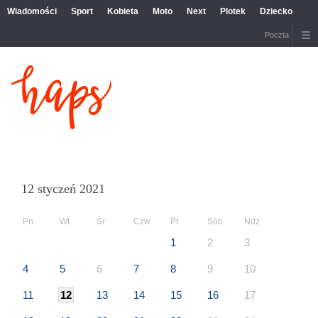
Wiadomości
Sport
Kobieta
Moto
Next
Plotek
Dziecko
Poczta
12 styczeń 2021
Pn
Wt
Śr
Czw
Pt
Sob
Ndz
1
2
3
4
5
6
7
8
9
10
11
12
13
14
15
16
17