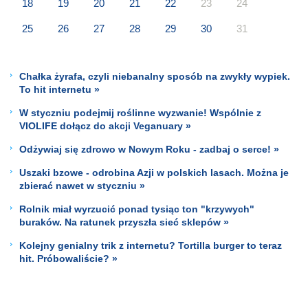
18
19
20
21
22
23
24
25
26
27
28
29
30
31
Chałka żyrafa, czyli niebanalny sposób na zwykły wypiek.
To hit internetu »
W styczniu podejmij roślinne wyzwanie! Wspólnie z
VIOLIFE dołącz do akcji Veganuary »
Odżywiaj się zdrowo w Nowym Roku - zadbaj o serce! »
Uszaki bzowe - odrobina Azji w polskich lasach. Można je
zbierać nawet w styczniu »
Rolnik miał wyrzucić ponad tysiąc ton "krzywych"
buraków. Na ratunek przyszła sieć sklepów »
Kolejny genialny trik z internetu? Tortilla burger to teraz
hit. Próbowaliście? »