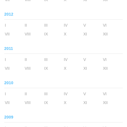
2012
I
II
III
IV
V
VI
VII
VIII
IX
X
XI
XII
2011
I
II
III
IV
V
VI
VII
VIII
IX
X
XI
XII
2010
I
II
III
IV
V
VI
VII
VIII
IX
X
XI
XII
2009