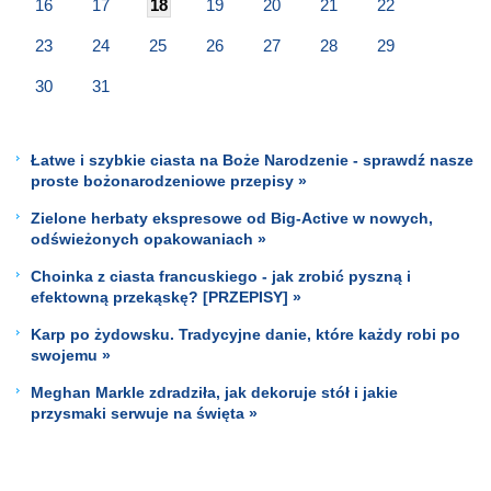
16
17
18
19
20
21
22
23
24
25
26
27
28
29
30
31
Łatwe i szybkie ciasta na Boże Narodzenie - sprawdź nasze
proste bożonarodzeniowe przepisy »
Zielone herbaty ekspresowe od Big-Active w nowych,
odświeżonych opakowaniach »
Choinka z ciasta francuskiego - jak zrobić pyszną i
efektowną przekąskę? [PRZEPISY] »
Karp po żydowsku. Tradycyjne danie, które każdy robi po
swojemu »
Meghan Markle zdradziła, jak dekoruje stół i jakie
przysmaki serwuje na święta »