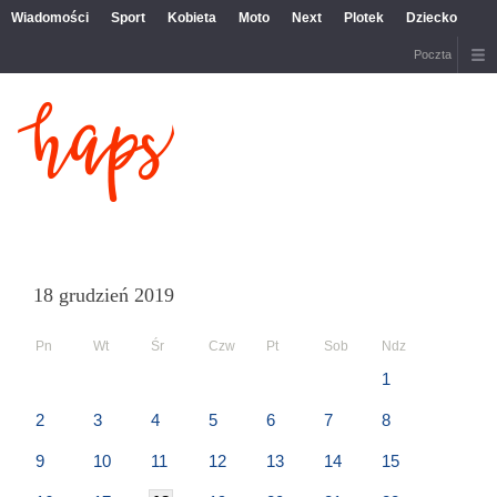
Wiadomości
Sport
Kobieta
Moto
Next
Plotek
Dziecko
Poczta
18 grudzień 2019
Pn
Wt
Śr
Czw
Pt
Sob
Ndz
1
2
3
4
5
6
7
8
9
10
11
12
13
14
15