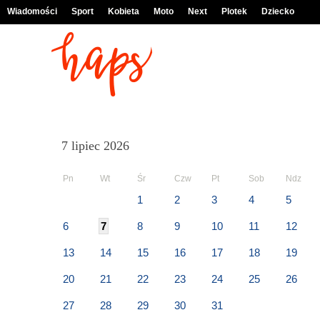
Wiadomości
Sport
Kobieta
Moto
Next
Plotek
Dziecko
7 lipiec 2026
Pn
Wt
Śr
Czw
Pt
Sob
Ndz
1
2
3
4
5
6
7
8
9
10
11
12
13
14
15
16
17
18
19
20
21
22
23
24
25
26
27
28
29
30
31