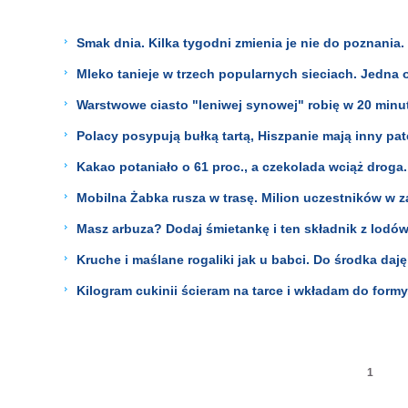
Smak dnia. Kilka tygodni zmienia je nie do poznania.
Mleko tanieje w trzech popularnych sieciach. Jedna o
Warstwowe ciasto "leniwej synowej" robię w 20 minut
Polacy posypują bułką tartą, Hiszpanie mają inny pate
Kakao potaniało o 61 proc., a czekolada wciąż droga. 
Mobilna Żabka rusza w trasę. Milion uczestników w 
Masz arbuza? Dodaj śmietankę i ten składnik z lodów
Kruche i maślane rogaliki jak u babci. Do środka daję
Kilogram cukinii ścieram na tarce i wkładam do formy
1