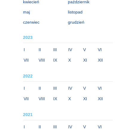
kwiecień
październik
maj
listopad
czerwiec
grudzień
2023
I
II
III
IV
V
VI
VII
VIII
IX
X
XI
XII
2022
I
II
III
IV
V
VI
VII
VIII
IX
X
XI
XII
2021
I
II
III
IV
V
VI