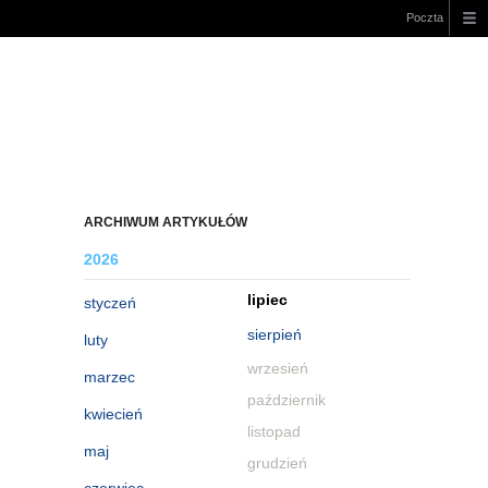
Poczta
ARCHIWUM ARTYKUŁÓW
2026
lipiec
styczeń
sierpień
luty
wrzesień
marzec
październik
kwiecień
listopad
maj
grudzień
czerwiec