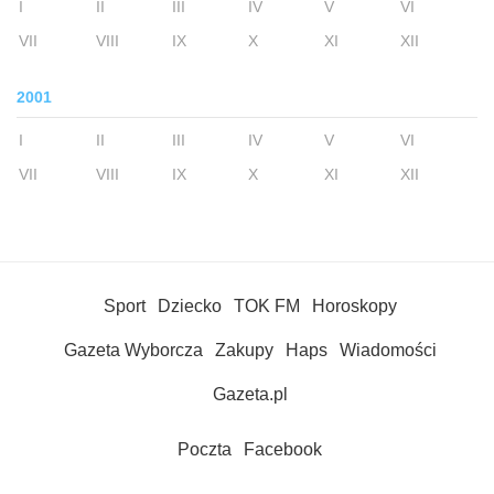
I
II
III
IV
V
VI
VII
VIII
IX
X
XI
XII
2001
I
II
III
IV
V
VI
VII
VIII
IX
X
XI
XII
Sport
Dziecko
TOK FM
Horoskopy
Gazeta Wyborcza
Zakupy
Haps
Wiadomości
Gazeta.pl
Poczta
Facebook