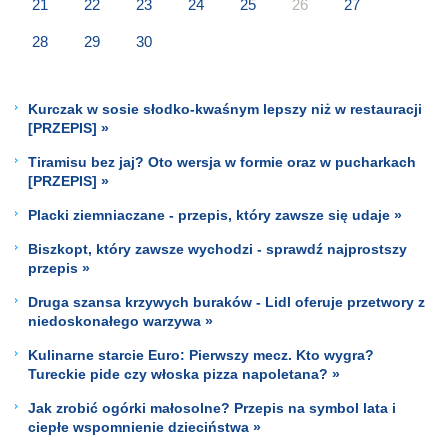
21
22
23
24
25
26
27
28
29
30
Kurczak w sosie słodko-kwaśnym lepszy niż w restauracji
[PRZEPIS] »
Tiramisu bez jaj? Oto wersja w formie oraz w pucharkach
[PRZEPIS] »
Placki ziemniaczane - przepis, który zawsze się udaje »
Biszkopt, który zawsze wychodzi - sprawdź najprostszy
przepis »
Druga szansa krzywych buraków - Lidl oferuje przetwory z
niedoskonałego warzywa »
Kulinarne starcie Euro: Pierwszy mecz. Kto wygra?
Tureckie pide czy włoska pizza napoletana? »
Jak zrobić ogórki małosolne? Przepis na symbol lata i
ciepłe wspomnienie dzieciństwa »