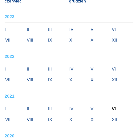
czerwiec
grudzień
2023
I
II
III
IV
V
VI
VII
VIII
IX
X
XI
XII
2022
I
II
III
IV
V
VI
VII
VIII
IX
X
XI
XII
2021
I
II
III
IV
V
VI
VII
VIII
IX
X
XI
XII
2020