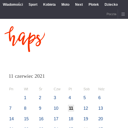
Wiadomości
Sport
Kobieta
Moto
Next
Plotek
Dziecko
Poczta
11 czerwiec 2021
Pn
Wt
Śr
Czw
Pt
Sob
Ndz
1
2
3
4
5
6
7
8
9
10
11
12
13
14
15
16
17
18
19
20