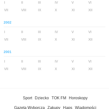
I
II
III
IV
V
VI
VII
VIII
IX
X
XI
XII
2002
I
II
III
IV
V
VI
VII
VIII
IX
X
XI
XII
2001
I
II
III
IV
V
VI
VII
VIII
IX
X
XI
XII
Sport
Dziecko
TOK FM
Horoskopy
Gazeta Wyborcza
Zakupy
Haps
Wiadomości