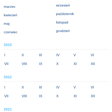
wrzesień
marzec
październik
kwiecień
listopad
maj
grudzień
czerwiec
2023
I
II
III
IV
V
VI
VII
VIII
IX
X
XI
XII
2022
I
II
III
IV
V
VI
VII
VIII
IX
X
XI
XII
2021