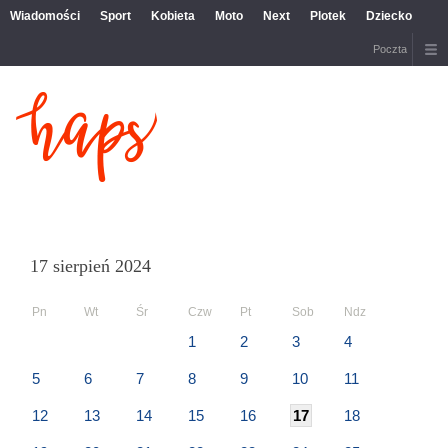
Wiadomości
Sport
Kobieta
Moto
Next
Plotek
Dziecko
Poczta
17 sierpień 2024
Pn
Wt
Śr
Czw
Pt
Sob
Ndz
1
2
3
4
5
6
7
8
9
10
11
12
13
14
15
16
17
18