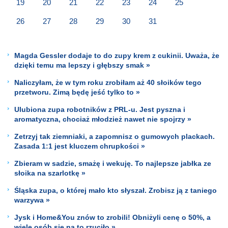
19
20
21
22
23
24
25
26
27
28
29
30
31
Magda Gessler dodaje to do zupy krem z cukinii. Uważa, że
dzięki temu ma lepszy i głębszy smak »
Naliczyłam, że w tym roku zrobiłam aż 40 słoików tego
przetworu. Zimą będę jeść tylko to »
Ulubiona zupa robotników z PRL-u. Jest pyszna i
aromatyczna, chociaż młodzież nawet nie spojrzy »
Zetrzyj tak ziemniaki, a zapomnisz o gumowych plackach.
Zasada 1:1 jest kluczem chrupkości »
Zbieram w sadzie, smażę i wekuję. To najlepsze jabłka ze
słoika na szarlotkę »
Śląska zupa, o której mało kto słyszał. Zrobisz ją z taniego
warzywa »
Jysk i Home&You znów to zrobili! Obniżyli cenę o 50%, a
wiele osób się na to rzuciło »