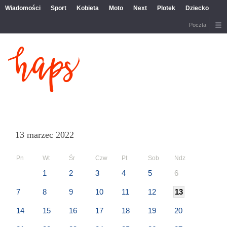
Wiadomości
Sport
Kobieta
Moto
Next
Plotek
Dziecko
Poczta
13 marzec 2022
Pn
Wt
Śr
Czw
Pt
Sob
Ndz
1
2
3
4
5
6
7
8
9
10
11
12
13
14
15
16
17
18
19
20