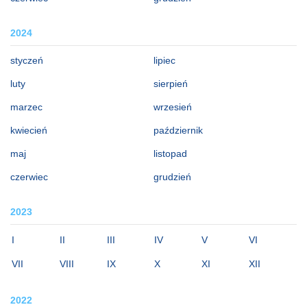
2024
styczeń
lipiec
luty
sierpień
marzec
wrzesień
kwiecień
październik
maj
listopad
czerwiec
grudzień
2023
I
II
III
IV
V
VI
VII
VIII
IX
X
XI
XII
2022