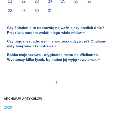
21
22
23
24
25
26
27
28
29
30
31
Czy śniadanie to naprawdę najważniejszy posiłek dnia?
Przez lata narosło wokół niego wiele mitów »
Czy bigos jest zdrowy i ma wartości odżywcze? Obalamy
mity związane z tą potrawą »
Babka majonezowa - oryginalne menu na Wielkanoc.
Wystarczy kilka łyżek, by nadać jej wyjątkowy smak »
1
ARCHIWUM ARTYKUŁÓW
2026