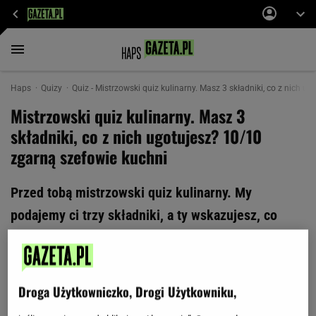
Haps
Quizy
Quiz - Mistrzowski quiz kulinarny. Masz 3 składniki, co z nich u
Mistrzowski quiz kulinarny. Masz 3
składniki, co z nich ugotujesz? 10/10
zgarną szefowie kuchni
Przed tobą mistrzowski quiz kulinarny. My
podajemy ci trzy składniki, a ty wskazujesz, co
można z nich ugotować. Brzmi łatwo, ale nasze
pytania są pełne pułapek! Tylko szefowie kuchni
sobie z nimi poradzą. Wykaż się wiedzą o
Droga Użytkowniczko, Drogi Użytkowniku,
gotowaniu i zgarnij 10/10!