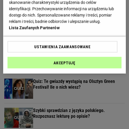
skanowanie charakterystyki urządzenia do celów
identyfikacji. Przechowywanie informacji na urządzeniu lub
dostęp do nich. Spersonalizowane reklamy i treści, pomiar
reklam i treści, badnie odbiorców i ulepszanie usług.
Rozpoznasz słodycze bez opakowań? Tylko
Lista Zaufanych Partnerów
łasuch zdobędzie 12 punktów
USTAWIENIA ZAAWANSOWANE
Letni quiz dla mistrzów wiedzy ogólnej. Tylko
erudyta pochwali się 20/20
AKCEPTUJĘ
Quiz: Te gwiazdy wystąpią na Olsztyn Green
Festival! Ile o nich wiesz?
Szybki sprawdzian z języka polskiego.
Rozpoznasz lekturę po opisie?