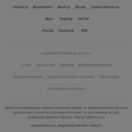
Gazeta.pl
Wiadomości
Sport.pl
Biznes
Gazeta Wyborcza
Buzz
Pogoda
Tok.FM
Poczta
Facebook
RSS
Copyright © Gazeta.pl sp. z o.o.
O Nas
Staże u nas
Reklama
Polityka prywatności
Wszystkie artykuły
Zasady korzystania z portalu
Zgłoś uwagi
Ustawienia prywatności
Właściciel niniejszego serwisu nie wyraża zgody na zwielokrotnianie ani inne
korzystanie z utworów rozpowszechnionych w tym serwisie, w celu
eksploracji tekstów i danych. Więcej informacji w
zastrzeżeniu dot. eksploracji tekstów i danych