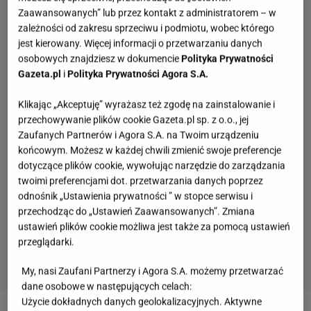
Zaawansowanych” lub przez kontakt z administratorem – w
zależności od zakresu sprzeciwu i podmiotu, wobec którego
jest kierowany. Więcej informacji o przetwarzaniu danych
osobowych znajdziesz w dokumencie
Polityka Prywatności
Gazeta.pl
i
Polityka Prywatności Agora S.A.
Klikając „Akceptuję” wyrażasz też zgodę na zainstalowanie i
przechowywanie plików cookie Gazeta.pl sp. z o.o., jej
Zaufanych Partnerów i Agora S.A. na Twoim urządzeniu
końcowym. Możesz w każdej chwili zmienić swoje preferencje
dotyczące plików cookie, wywołując narzędzie do zarządzania
twoimi preferencjami dot. przetwarzania danych poprzez
odnośnik „Ustawienia prywatności ” w stopce serwisu i
przechodząc do „Ustawień Zaawansowanych”. Zmiana
ustawień plików cookie możliwa jest także za pomocą ustawień
przeglądarki.
My, nasi Zaufani Partnerzy i Agora S.A. możemy przetwarzać
dane osobowe w następujących celach:
Quiz geograficzny. Pytamy tylko o państwa na G.
Użycie dokładnych danych geolokalizacyjnych. Aktywne
Polegniesz na 7. pytaniu