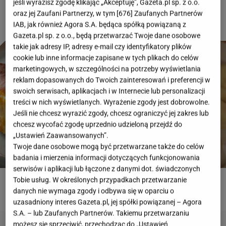
jeśli wyrazisz zgodę klikając „Akceptuję”, Gazeta.pl sp. z o.o.
oraz jej Zaufani Partnerzy, w tym [
676
] Zaufanych Partnerów
IAB, jak również Agora S.A. będąca spółką powiązaną z
Gazeta.pl sp. z o.o., będą przetwarzać Twoje dane osobowe
takie jak adresy IP, adresy e-mail czy identyfikatory plików
cookie lub inne informacje zapisane w tych plikach do celów
marketingowych, w szczególności na potrzeby wyświetlania
reklam dopasowanych do Twoich zainteresowań i preferencji w
swoich serwisach, aplikacjach i w Internecie lub personalizacji
treści w nich wyświetlanych. Wyrażenie zgody jest dobrowolne.
Jeśli nie chcesz wyrazić zgody, chcesz ograniczyć jej zakres lub
chcesz wycofać zgodę uprzednio udzieloną przejdź do
„Ustawień Zaawansowanych”.
Twoje dane osobowe mogą być przetwarzane także do celów
badania i mierzenia informacji dotyczących funkcjonowania
serwisów i aplikacji lub łączone z danymi dot. świadczonych
Tobie usług. W określonych przypadkach przetwarzanie
ROZWIĄŻ QUIZ
danych nie wymaga zgody i odbywa się w oparciu o
uzasadniony interes Gazeta.pl, jej spółki powiązanej – Agora
S.A. – lub Zaufanych Partnerów. Takiemu przetwarzaniu
możesz się sprzeciwić, przechodząc do „Ustawień