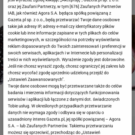
oraz jej Zaufani Partnerzy, w tym [
676
] Zaufanych Partnerów
IAB, jak również Agora S.A. będąca spółką powiązaną z
Gazeta.pl sp. z o.o., będą przetwarzać Twoje dane osobowe
takie jak adresy IP, adresy e-mail czy identyfikatory plików
cookie lub inne informacje zapisane w tych plikach do celów
marketingowych, w szczególności na potrzeby wyświetlania
reklam dopasowanych do Twoich zainteresowań i preferencji w
swoich serwisach, aplikacjach i w Internecie lub personalizacji
treści w nich wyświetlanych. Wyrażenie zgody jest dobrowolne.
Jeśli nie chcesz wyrazić zgody, chcesz ograniczyć jej zakres lub
chcesz wycofać zgodę uprzednio udzieloną przejdź do
„Ustawień Zaawansowanych”.
Twoje dane osobowe mogą być przetwarzane także do celów
badania i mierzenia informacji dotyczących funkcjonowania
serwisów i aplikacji lub łączone z danymi dot. świadczonych
ROZWIĄŻ QUIZ
Tobie usług. W określonych przypadkach przetwarzanie
danych nie wymaga zgody i odbywa się w oparciu o
uzasadniony interes Gazeta.pl, jej spółki powiązanej – Agora
S.A. – lub Zaufanych Partnerów. Takiemu przetwarzaniu
możesz się sprzeciwić, przechodząc do „Ustawień