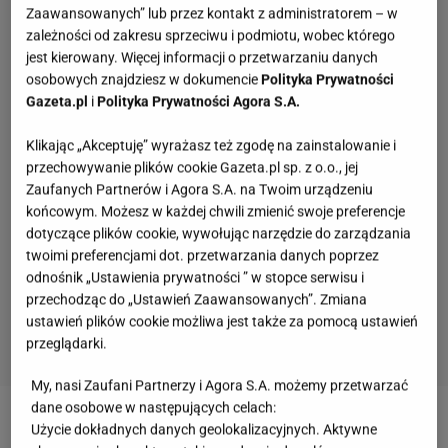
Zaawansowanych” lub przez kontakt z administratorem – w
zależności od zakresu sprzeciwu i podmiotu, wobec którego
jest kierowany. Więcej informacji o przetwarzaniu danych
osobowych znajdziesz w dokumencie
Polityka Prywatności
Gazeta.pl
i
Polityka Prywatności Agora S.A.
Klikając „Akceptuję” wyrażasz też zgodę na zainstalowanie i
przechowywanie plików cookie Gazeta.pl sp. z o.o., jej
Zaufanych Partnerów i Agora S.A. na Twoim urządzeniu
końcowym. Możesz w każdej chwili zmienić swoje preferencje
dotyczące plików cookie, wywołując narzędzie do zarządzania
twoimi preferencjami dot. przetwarzania danych poprzez
odnośnik „Ustawienia prywatności ” w stopce serwisu i
przechodząc do „Ustawień Zaawansowanych”. Zmiana
ustawień plików cookie możliwa jest także za pomocą ustawień
przeglądarki.
My, nasi Zaufani Partnerzy i Agora S.A. możemy przetwarzać
Rozpoznasz kraj po trzech słowach? Sprawdź to
dane osobowe w następujących celach:
w quizie geograficznym
Użycie dokładnych danych geolokalizacyjnych. Aktywne