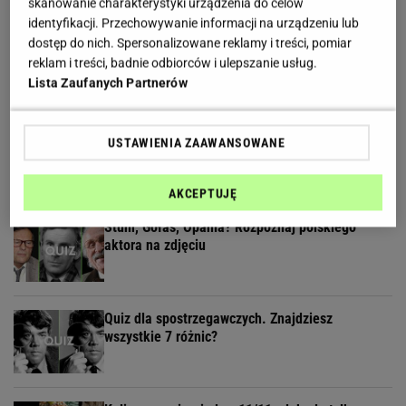
skanowanie charakterystyki urządzenia do celów
identyfikacji. Przechowywanie informacji na urządzeniu lub
Quiz. Rozpoznasz Annę Jantar na zdjęciu? Masz
dostęp do nich. Spersonalizowane reklamy i treści, pomiar
już jeden punkt!
reklam i treści, badnie odbiorców i ulepszanie usług.
Lista Zaufanych Partnerów
Rozwiąż quiz filmowy. Czy rozpoznasz
USTAWIENIA ZAAWANSOWANE
najwybitniejsze aktorki PRL-u?
AKCEPTUJĘ
Stuhr, Gołas, Opania? Rozpoznaj polskiego
aktora na zdjęciu
Quiz dla spostrzegawczych. Znajdziesz
wszystkie 7 różnic?