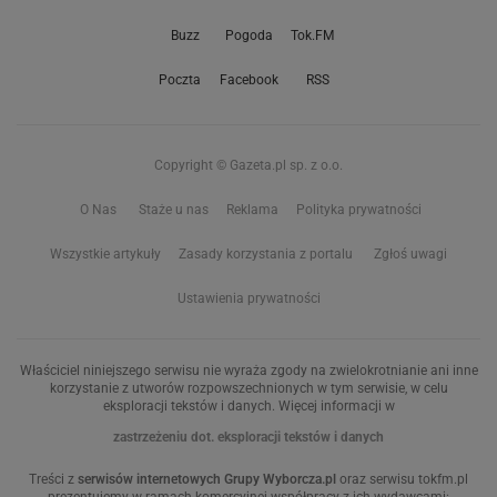
Buzz
Pogoda
Tok.FM
Poczta
Facebook
RSS
Copyright © Gazeta.pl sp. z o.o.
O Nas
Staże u nas
Reklama
Polityka prywatności
Wszystkie artykuły
Zasady korzystania z portalu
Zgłoś uwagi
Ustawienia prywatności
Właściciel niniejszego serwisu nie wyraża zgody na zwielokrotnianie ani inne
korzystanie z utworów rozpowszechnionych w tym serwisie, w celu
eksploracji tekstów i danych. Więcej informacji w
zastrzeżeniu dot. eksploracji tekstów i danych
Treści z
serwisów internetowych Grupy Wyborcza.pl
oraz serwisu tokfm.pl