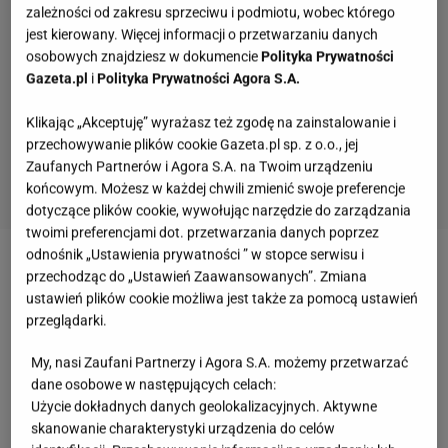
zależności od zakresu sprzeciwu i podmiotu, wobec którego
jest kierowany. Więcej informacji o przetwarzaniu danych
osobowych znajdziesz w dokumencie
Polityka Prywatności
Gazeta.pl
i
Polityka Prywatności Agora S.A.
Klikając „Akceptuję” wyrażasz też zgodę na zainstalowanie i
przechowywanie plików cookie Gazeta.pl sp. z o.o., jej
Zaufanych Partnerów i Agora S.A. na Twoim urządzeniu
końcowym. Możesz w każdej chwili zmienić swoje preferencje
dotyczące plików cookie, wywołując narzędzie do zarządzania
twoimi preferencjami dot. przetwarzania danych poprzez
Quiz. Te filmy zna każdy, ale czy wystarczy jeden
odnośnik „Ustawienia prywatności ” w stopce serwisu i
kadr, by podać tytuł?
przechodząc do „Ustawień Zaawansowanych”. Zmiana
ustawień plików cookie możliwa jest także za pomocą ustawień
przeglądarki.
Quiz. Rozszyfruj skróty z czasów PRL. Tylko
znawca zdobędzie 12/12!
My, nasi Zaufani Partnerzy i Agora S.A. możemy przetwarzać
dane osobowe w następujących celach:
Użycie dokładnych danych geolokalizacyjnych. Aktywne
skanowanie charakterystyki urządzenia do celów
Kulinarny quiz logiczny. Dopasujesz składnik do