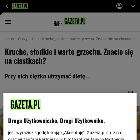
Haps
Quizy
Quiz - Kruche, słodkie i warte grzechu. Znacie się na ciastkach? -
Kruche, słodkie i warte grzechu. Znacie się
na ciastkach?
Przy nich ciężko utrzymać dietę...
Droga Użytkowniczko, Drogi Użytkowniku,
jeśli wyrazisz zgodę klikając „Akceptuję”, Gazeta.pl sp. z o.o.
oraz jej Zaufani Partnerzy, w tym [
676
] Zaufanych Partnerów