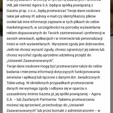
IAB, jak również Agora S.A. będąca spółką powiązaną z
Gazeta.pl sp. z o.o., będą przetwarzać Twoje dane osobowe
takie jak adresy IP, adresy e-mail czy identyfikatory plików
cookie lub inne informacje zapisane w tych plikach do celów
marketingowych, w szczególności na potrzeby wyświetlania
reklam dopasowanych do Twoich zainteresowań i preferencji w
swoich serwisach, aplikacjach i w Internecie lub personalizacji
treści w nich wyświetlanych. Wyrażenie zgody jest dobrowolne.
ROZWIĄŻ QUIZ
Jeśli nie chcesz wyrazić zgody, chcesz ograniczyć jej zakres lub
chcesz wycofać zgodę uprzednio udzieloną przejdź do
„Ustawień Zaawansowanych”.
Twoje dane osobowe mogą być przetwarzane także do celów
badania i mierzenia informacji dotyczących funkcjonowania
serwisów i aplikacji lub łączone z danymi dot. świadczonych
Tobie usług. W określonych przypadkach przetwarzanie
danych nie wymaga zgody i odbywa się w oparciu o
uzasadniony interes Gazeta.pl, jej spółki powiązanej – Agora
S.A. – lub Zaufanych Partnerów. Takiemu przetwarzaniu
możesz się sprzeciwić, przechodząc do „Ustawień
Zaawansowanych” lub przez kontakt z administratorem – w