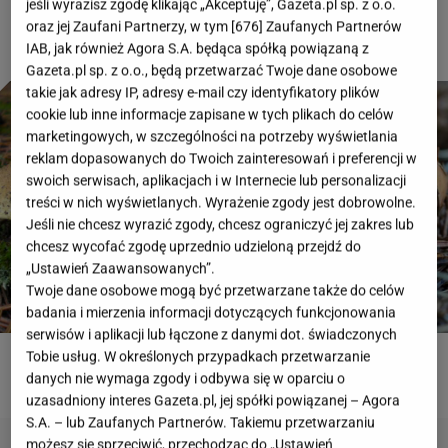
jeśli wyrazisz zgodę klikając „Akceptuję”, Gazeta.pl sp. z o.o.
oraz jej Zaufani Partnerzy, w tym [
676
] Zaufanych Partnerów
IAB, jak również Agora S.A. będąca spółką powiązaną z
Gazeta.pl sp. z o.o., będą przetwarzać Twoje dane osobowe
takie jak adresy IP, adresy e-mail czy identyfikatory plików
cookie lub inne informacje zapisane w tych plikach do celów
marketingowych, w szczególności na potrzeby wyświetlania
reklam dopasowanych do Twoich zainteresowań i preferencji w
swoich serwisach, aplikacjach i w Internecie lub personalizacji
treści w nich wyświetlanych. Wyrażenie zgody jest dobrowolne.
Jeśli nie chcesz wyrazić zgody, chcesz ograniczyć jej zakres lub
chcesz wycofać zgodę uprzednio udzieloną przejdź do
„Ustawień Zaawansowanych”.
Twoje dane osobowe mogą być przetwarzane także do celów
badania i mierzenia informacji dotyczących funkcjonowania
serwisów i aplikacji lub łączone z danymi dot. świadczonych
Tobie usług. W określonych przypadkach przetwarzanie
ROZWIĄŻ QUIZ
danych nie wymaga zgody i odbywa się w oparciu o
uzasadniony interes Gazeta.pl, jej spółki powiązanej – Agora
S.A. – lub Zaufanych Partnerów. Takiemu przetwarzaniu
możesz się sprzeciwić, przechodząc do „Ustawień