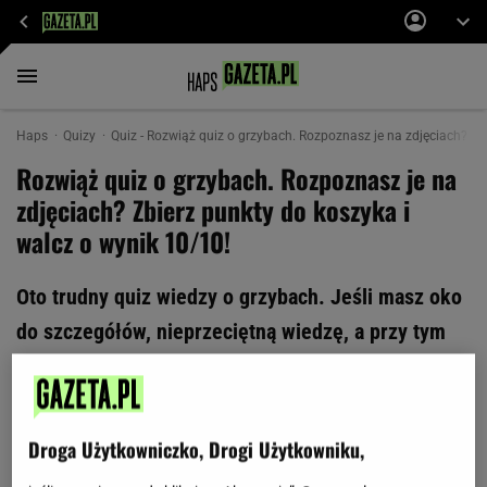
Haps
Quizy
Quiz - Rozwiąż quiz o grzybach. Rozpoznasz je na zdjęciach? Zbi
Rozwiąż quiz o grzybach. Rozpoznasz je na
zdjęciach? Zbierz punkty do koszyka i
walcz o wynik 10/10!
Oto trudny quiz wiedzy o grzybach. Jeśli masz oko
do szczegółów, nieprzeciętną wiedzę, a przy tym
duże doświadczenie w grzybobraniu, wróżymy ci
dobry wynik! Przekonaj się, czy masz czego szukać
w lesie i udowodnij, że zasługujesz na tytuł
Droga Użytkowniczko, Drogi Użytkowniku,
grzybiarza!