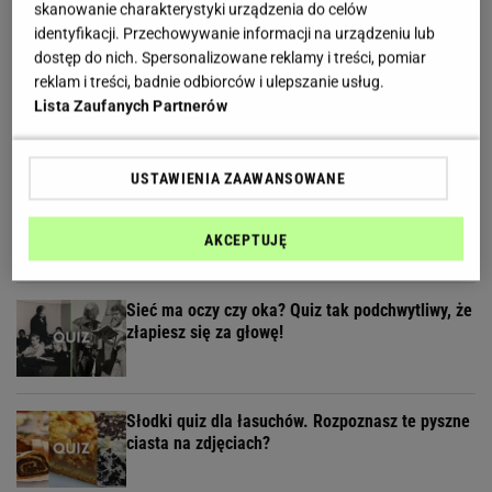
skanowanie charakterystyki urządzenia do celów
identyfikacji. Przechowywanie informacji na urządzeniu lub
dostęp do nich. Spersonalizowane reklamy i treści, pomiar
reklam i treści, badnie odbiorców i ulepszanie usług.
Quiz dla spostrzegawczych. Znajdziesz
Lista Zaufanych Partnerów
wszystkie 7 różnic?
USTAWIENIA ZAAWANSOWANE
Kulinarny quiz wiedzy. 11/11 zdobędą tylko
prawdziwi smakosze!
AKCEPTUJĘ
Sieć ma oczy czy oka? Quiz tak podchwytliwy, że
złapiesz się za głowę!
Słodki quiz dla łasuchów. Rozpoznasz te pyszne
ciasta na zdjęciach?