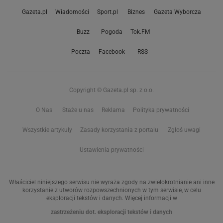
Gazeta.pl
Wiadomości
Sport.pl
Biznes
Gazeta Wyborcza
Buzz
Pogoda
Tok.FM
Poczta
Facebook
RSS
Copyright © Gazeta.pl sp. z o.o.
O Nas
Staże u nas
Reklama
Polityka prywatności
Wszystkie artykuły
Zasady korzystania z portalu
Zgłoś uwagi
Ustawienia prywatności
Właściciel niniejszego serwisu nie wyraża zgody na zwielokrotnianie ani inne
korzystanie z utworów rozpowszechnionych w tym serwisie, w celu
eksploracji tekstów i danych. Więcej informacji w
zastrzeżeniu dot. eksploracji tekstów i danych