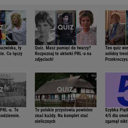
azwiska, ty
Quiz. Masz pamięć do twarzy?
Ten quiz wie
ie. Co łączy
Rozpoznaj te aktorki PRL-u na
solidny tren
zdjęciach!
Przekroczys
 PRL-u. Te
Te polskie przysłowia powinien
Szybka Piąt
codziennie.
znać każdy. Na komplet stać
4/5 dla omni
nielicznych
zgarnął nikt