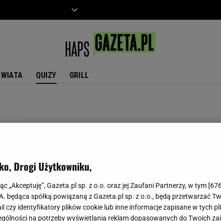
ZIECKO
MOTO
ŚWIATA
QUIZY
GRILL
ko, Drogi Użytkowniku,
jąc „Akceptuję”, Gazeta.pl sp. z o.o. oraz jej Zaufani Partnerzy, w tym [
67
.A. będąca spółką powiązaną z Gazeta.pl sp. z o.o., będą przetwarzać T
ail czy identyfikatory plików cookie lub inne informacje zapisane w tych p
gólności na potrzeby wyświetlania reklam dopasowanych do Twoich zain