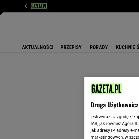
WIADOMOŚCI
NEXT
SPORT
PLOTEK
D
AKTUALNOŚCI
PRZEPISY
PORADY
KUCHNIE 
Droga Użytkownicz
jeśli wyrazisz zgodę klika
IAB, jak również Agora S
jak adresy IP, adresy e-m
marketingowych, w szcze