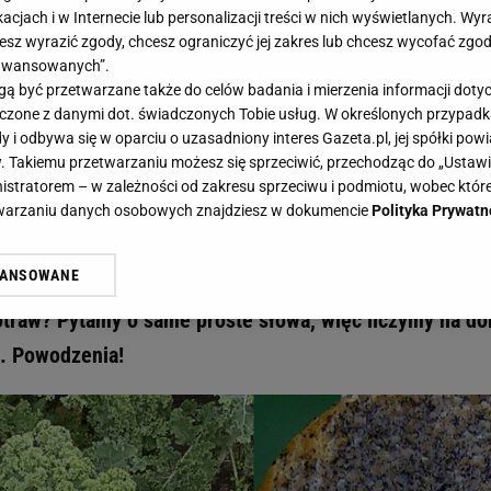
acjach i w Internecie lub personalizacji treści w nich wyświetlanych. Wyr
cesz wyrazić zgody, chcesz ograniczyć jej zakres lub chcesz wycofać zgo
aawansowanych”.
 być przetwarzane także do celów badania i mierzenia informacji dot
 łączone z danymi dot. świadczonych Tobie usług. W określonych przypad
! Wiesz, jak zapisać nazwy tych potraw? Quiz sprawdzi twoje zdolności - Gazeta.pl 
i odbywa się w oparciu o uzasadniony interes Gazeta.pl, jej spółki powi
ktando! Wiesz, jak zapisać nazwy
. Takiemu przetwarzaniu możesz się sprzeciwić, przechodząc do „Ust
nistratorem – w zależności od zakresu sprzeciwu i podmiotu, wobec które
rawdzi twoje zdolności
etwarzaniu danych osobowych znajdziesz w dokumencie
Polityka Prywatn
WANSOWANE
daniu! Tym razem przygotowaliśmy dla was dyktando.
żasz też zgodę na zainstalowanie i przechowywanie plików cookie Gazeta.p
gora S.A. na Twoim urządzeniu końcowym. Możesz w każdej chwili zmien
potraw? Pytamy o same proste słowa, więc liczymy na do
 wywołując narzędzie do zarządzania twoimi preferencjami dot. przetw
ę. Powodzenia!
ywatności ” w stopce serwisu i przechodząc do „Ustawień Zaawansowan
st także za pomocą ustawień przeglądarki.
rzy i Agora S.A. możemy przetwarzać dane osobowe w następujących cel
 geolokalizacyjnych. Aktywne skanowanie charakterystyki urządzenia do
 na urządzeniu lub dostęp do nich. Spersonalizowane reklamy i treści, p