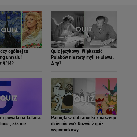
dzy ogólnej to
Quiz językowy: Większość
ing umysłu!
Polaków niestety myli te słowa.
z 9/14?
A ty?
ka powala na kolana.
Pamiętasz dobranocki z naszego
busa, 5/5 nie
dzieciństwa? Rozwiąż quiz
wspominkowy