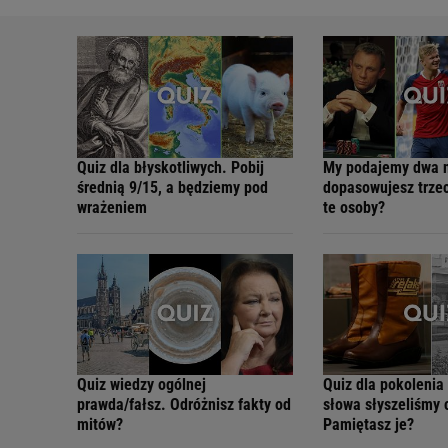
Quiz dla błyskotliwych. Pobij
My podajemy dwa n
średnią 9/15, a będziemy pod
dopasowujesz trzec
wrażeniem
te osoby?
Quiz wiedzy ogólnej
Quiz dla pokolenia
prawda/fałsz. Odróżnisz fakty od
słowa słyszeliśmy 
mitów?
Pamiętasz je?