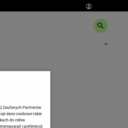
6
] Zaufanych Partnerów
woje dane osobowe takie
likach do celów
teresowań i preferencji