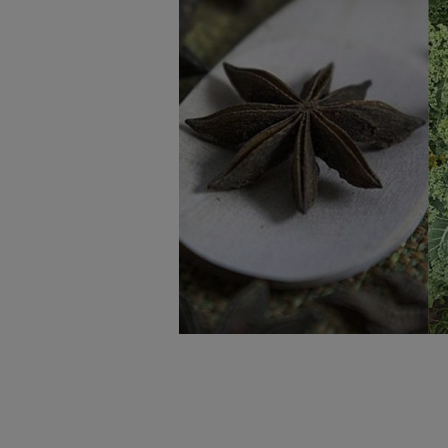
badnie odbiorców i uleps