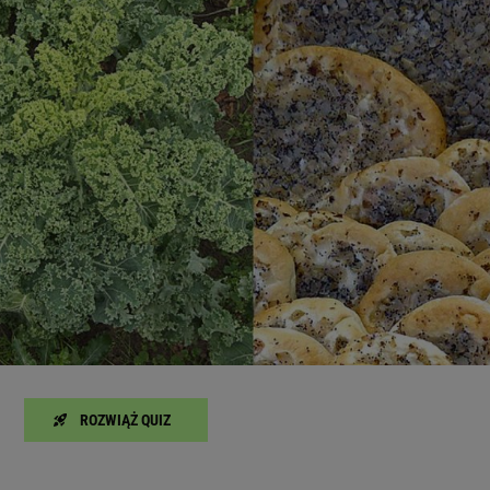
zanie usług.
Lista Zaufanych Partnerów
ROZWIĄŻ QUIZ