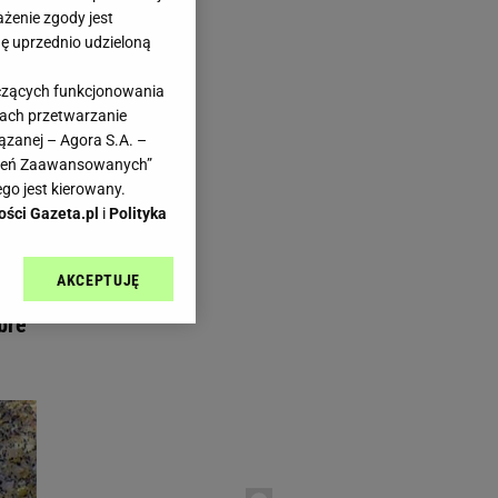
ażenie zgody jest
dę uprzednio udzieloną
yczących funkcjonowania
kach przetwarzanie
I Haps.pl
ązanej – Agora S.A. –
awień Zaawansowanych”
go jest kierowany.
ości Gazeta.pl
i
Polityka
AKCEPTUJĘ
l sp. z o.o., jej
ić swoje preferencje
bre
arzania danych poprzez
ych”. Zmiana ustawień
ach:
 celów identyfikacji.
omiar reklam i treści,