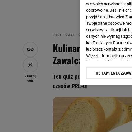
w swoich serwisach, aplik
dobrowolne. Jeśli nie ch
przejdź do „Ustawień Z
Twoje dane osobowe mogą
serwisów i aplikacji lub
Haps
Quizy
Quiz - Kulinarne hity PRL-u. Rozp
danych nie wymaga zgody 
lub Zaufanych Partnerów
Kulinarne hity PRL-u
lub przez kontakt z admi
Zawalcz o wynik 10/
Więcej informacji o prz
Prywatności Agora S.A.
USTAWIENIA ZAA
Klikając „Akceptuję” wyra
Ten quiz przywoła mnóstwo wspom
Zamknij
quiz
Zaufanych Partnerów i A
czasów PRL-u!
dotyczące plików cookie,
odnośnik „Ustawienia pr
plików cookie możliwa je
My, nasi Zaufani Partne
Użycie dokładnych danych
Przechowywanie informacji