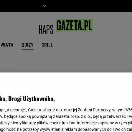
ZIECKO
MOTO
ŚWIATA
QUIZY
GRILL
ko, Drogi Użytkowniku,
jąc „Akceptuję”, Gazeta.pl sp. z o.o. oraz jej Zaufani Partnerzy, w tym [
67
.A. będąca spółką powiązaną z Gazeta.pl sp. z o.o., będą przetwarzać T
ail czy identyfikatory plików cookie lub inne informacje zapisane w tych p
gólności na potrzeby wyświetlania reklam dopasowanych do Twoich zain