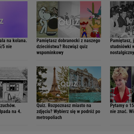
ala na kolana.
Pamiętasz dobranocki z naszego
Pamiętasz, 
5/5 nie
dzieciństwa? Rozwiąż quiz
studniówki 
wspominkowy
nostalgiczny
czuchów.
Quiz. Rozpoznasz miasto na
Pytamy o 15
dpada na 4.
zdjęciu? Wybierz się w podróż po
nie znać. Wi
metropoliach