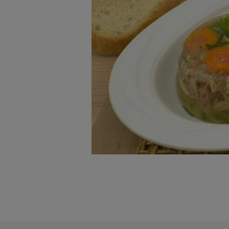
badnie odbiorców i uleps