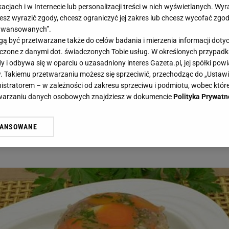
acjach i w Internecie lub personalizacji treści w nich wyświetlanych. Wyr
cesz wyrazić zgody, chcesz ograniczyć jej zakres lub chcesz wycofać zgo
aawansowanych”.
 być przetwarzane także do celów badania i mierzenia informacji dot
 łączone z danymi dot. świadczonych Tobie usług. W określonych przypad
oznasz je na zdjęciach? Zawalcz o wynik 10/10 - Gazeta.pl I Haps.pl
i odbywa się w oparciu o uzasadniony interes Gazeta.pl, jej spółki powi
. Takiemu przetwarzaniu możesz się sprzeciwić, przechodząc do „Ust
. Rozpoznasz je na zdjęciach?
nistratorem – w zależności od zakresu sprzeciwu i podmiotu, wobec które
10
etwarzaniu danych osobowych znajdziesz w dokumencie
Polityka Prywatn
WANSOWANE
żasz też zgodę na zainstalowanie i przechowywanie plików cookie Gazeta.p
nień. Tych kulinarnych, bo pytamy o kultowe dania z
gora S.A. na Twoim urządzeniu końcowym. Możesz w każdej chwili zmien
 wywołując narzędzie do zarządzania twoimi preferencjami dot. przetw
ywatności ” w stopce serwisu i przechodząc do „Ustawień Zaawansowan
st także za pomocą ustawień przeglądarki.
rzy i Agora S.A. możemy przetwarzać dane osobowe w następujących cel
 geolokalizacyjnych. Aktywne skanowanie charakterystyki urządzenia do
 na urządzeniu lub dostęp do nich. Spersonalizowane reklamy i treści, p