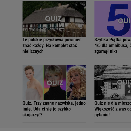
Te polskie przysłowia powinien
Szybka Piątka pow
znać każdy. Na komplet stać
4/5 dla omnibusa, 
nielicznych
zgarnął nikt
Quiz. Trzy znane nazwiska, jedno
Quiz nie dla miesz
imię. Uda ci się je szybko
Większość z was o
skojarzyć?
pytaniu!