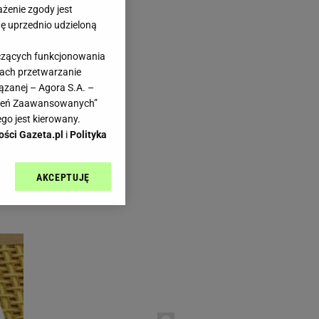
ażenie zgody jest
dę uprzednio udzieloną
yczących funkcjonowania
kach przetwarzanie
ązanej – Agora S.A. –
awień Zaawansowanych”
go jest kierowany.
ości Gazeta.pl
i
Polityka
AKCEPTUJĘ
l sp. z o.o., jej
ić swoje preferencje
arzania danych poprzez
ych”. Zmiana ustawień
ach:
 celów identyfikacji.
omiar reklam i treści,