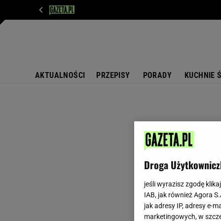
WIADOMOŚCI
NEXT
SPORT
PLOTEK
D
AKTUALNOŚCI
PRZEPISY
PORADY
KUCHNIE 
Droga Użytkownicz
jeśli wyrazisz zgodę klika
IAB, jak również Agora S
jak adresy IP, adresy e-m
marketingowych, w szcze