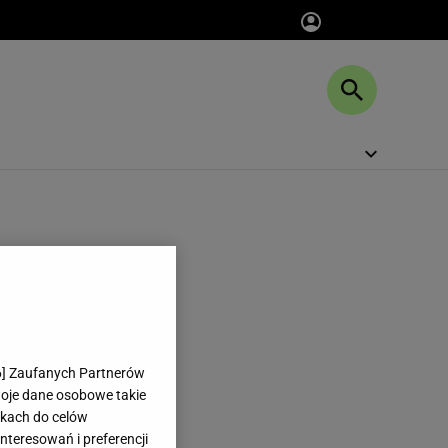
6
] Zaufanych Partnerów
woje dane osobowe takie
likach do celów
teresowań i preferencji