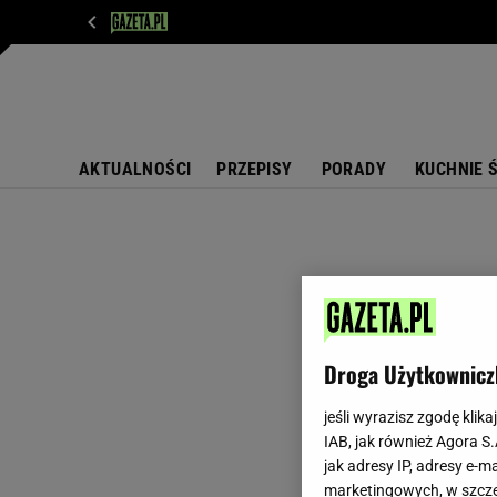
WIADOMOŚCI
NEXT
SPORT
PLOTEK
D
AKTUALNOŚCI
PRZEPISY
PORADY
KUCHNIE 
Droga Użytkownicz
jeśli wyrazisz zgodę klika
IAB, jak również Agora S
jak adresy IP, adresy e-m
marketingowych, w szcze