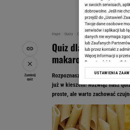
w swoich serwisach, aplik
dobrowolne. Jeśli nie ch
przejdź do „Ustawień Z
Twoje dane osobowe mogą
serwisów i aplikacji lub
Haps
Quizy
Quiz - Quiz dla kulinarnych specj
danych nie wymaga zgody 
Quiz dla kulinarnych 
lub Zaufanych Partnerów
lub przez kontakt z admi
makaronach, to zdob
Więcej informacji o prz
Prywatności Agora S.A.
USTAWIENIA ZAA
Rozpoznasz makaron penne na zdj
Klikając „Akceptuję” wyra
Zamknij
quiz
Zaufanych Partnerów i A
już w kieszeni! Rozwiąż nasz quiz
dotyczące plików cookie,
proste, ale warto zachować czuj
odnośnik „Ustawienia pr
plików cookie możliwa je
My, nasi Zaufani Partne
Użycie dokładnych danych
Przechowywanie informacji