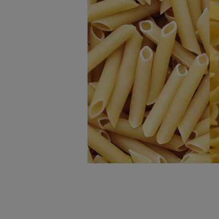
badnie odbiorców i uleps