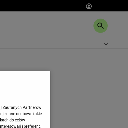
6
] Zaufanych Partnerów
woje dane osobowe takie
likach do celów
teresowań i preferencji