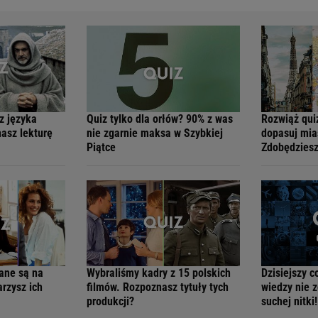
z języka
Quiz tylko dla orłów? 90% z was
Rozwiąż quiz
asz lekturę
nie zgarnie maksa w Szybkiej
dopasuj mia
Piątce
Zdobędziesz
nane są na
Wybraliśmy kadry z 15 polskich
Dzisiejszy c
arzysz ich
filmów. Rozpoznasz tytuły tych
wiedzy nie z
produkcji?
suchej nitki!