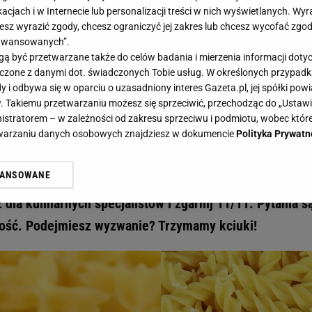
acjach i w Internecie lub personalizacji treści w nich wyświetlanych. Wyr
cesz wyrazić zgody, chcesz ograniczyć jej zakres lub chcesz wycofać zgo
aawansowanych”.
 być przetwarzane także do celów badania i mierzenia informacji dot
 łączone z danymi dot. świadczonych Tobie usług. W określonych przypad
alistów. Jeśli znasz się na makaronach, to zdobędziesz łatwy komplet - Gazeta.pl I H
i odbywa się w oparciu o uzasadniony interes Gazeta.pl, jej spółki powi
specjalistów. Jeśli znasz się na
. Takiemu przetwarzaniu możesz się sprzeciwić, przechodząc do „Ust
nistratorem – w zależności od zakresu sprzeciwu i podmiotu, wobec które
ędziesz łatwy komplet
etwarzaniu danych osobowych znajdziesz w dokumencie
Polityka Prywatn
WANSOWANE
ęciu? Wiesz, jaki kształt ma cannelloni? Dwa punkty 
żasz też zgodę na zainstalowanie i przechowywanie plików cookie Gazeta.p
gora S.A. na Twoim urządzeniu końcowym. Możesz w każdej chwili zmien
 dla kulinarnych specjalistów i zgarnij 11/11. Pytania s
 wywołując narzędzie do zarządzania twoimi preferencjami dot. przetw
ność. Podejmiesz wyzwanie? Trzymamy kciuki!
ywatności ” w stopce serwisu i przechodząc do „Ustawień Zaawansowan
st także za pomocą ustawień przeglądarki.
rzy i Agora S.A. możemy przetwarzać dane osobowe w następujących cel
 geolokalizacyjnych. Aktywne skanowanie charakterystyki urządzenia do
 na urządzeniu lub dostęp do nich. Spersonalizowane reklamy i treści, p