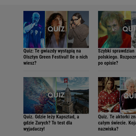
Quiz: Te gwiazdy wystąpią na
Szybki sprawdzian 
Olsztyn Green Festival! Ile o nich
polskiego. Rozpozn
wiesz?
po opisie?
Quiz. Gdzie leży Kapsztad, a
Quiz. Te aktorki z
gdzie Zurych? To test dla
całym świecie. Koj
wyjadaczy!
nazwiska?