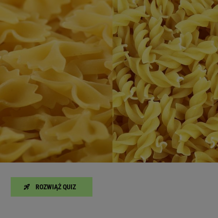
zanie usług.
Lista Zaufanych Partnerów
ROZWIĄŻ QUIZ