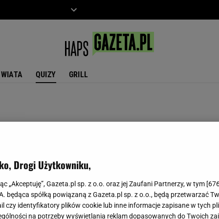
ZIECKO
MOTO
ŚWIATA
QUIZY
GRILL
ko, Drogi Użytkowniku,
jąc „Akceptuję”, Gazeta.pl sp. z o.o. oraz jej Zaufani Partnerzy, w tym [
67
.A. będąca spółką powiązaną z Gazeta.pl sp. z o.o., będą przetwarzać T
ail czy identyfikatory plików cookie lub inne informacje zapisane w tych p
gólności na potrzeby wyświetlania reklam dopasowanych do Twoich zain