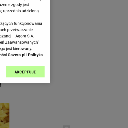
ażenie zgody jest
dę uprzednio udzieloną
yczących funkcjonowania
kach przetwarzanie
aps.pl
ązanej – Agora S.A. –
awień Zaawansowanych”
go jest kierowany.
ości Gazeta.pl
i
Polityka
AKCEPTUJĘ
masz
l sp. z o.o., jej
ić swoje preferencje
ą
arzania danych poprzez
ych”. Zmiana ustawień
ach:
 celów identyfikacji.
omiar reklam i treści,