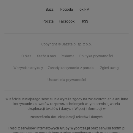
Buzz
Pogoda
Tok.FM
Poczta
Facebook
RSS
Copyright © Gazeta.pl sp. z o.o.
O Nas
Staże u nas
Reklama
Polityka prywatności
Wszystkie artykuły
Zasady korzystania z portalu
Zgłoś uwagi
Ustawienia prywatności
Właściciel niniejszego serwisu nie wyraża zgody na zwielokrotnianie ani inne
korzystanie z utworów rozpowszechnionych w tym serwisie, w celu
eksploracji tekstów i danych. Więcej informacji w
zastrzeżeniu dot. eksploracji tekstów i danych
Treści z
serwisów internetowych Grupy Wyborcza.pl
oraz serwisu tokfm.pl