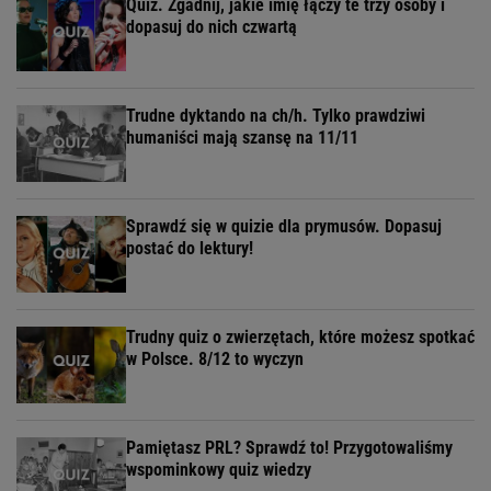
Quiz. Zgadnij, jakie imię łączy te trzy osoby i
dopasuj do nich czwartą
Trudne dyktando na ch/h. Tylko prawdziwi
humaniści mają szansę na 11/11
Sprawdź się w quizie dla prymusów. Dopasuj
postać do lektury!
Trudny quiz o zwierzętach, które możesz spotkać
w Polsce. 8/12 to wyczyn
Pamiętasz PRL? Sprawdź to! Przygotowaliśmy
wspominkowy quiz wiedzy