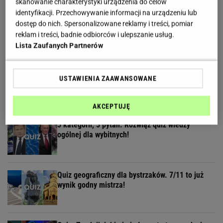
skanowanie charakterystyki urządzenia do celów
identyfikacji. Przechowywanie informacji na urządzeniu lub
Ekstremalny quiz wiedzy zdemaskuje leserów.
dostęp do nich. Spersonalizowane reklamy i treści, pomiar
Podołają tylko najlepsi!
reklam i treści, badnie odbiorców i ulepszanie usług.
Lista Zaufanych Partnerów
Quiz - te wieczorynki pamiętają tylko wychowani
USTAWIENIA ZAAWANSOWANE
w PRL-u! A ty?
AKCEPTUJĘ
5 kategorii, 5 pytań. Rozwiąż quiz wiedzy
ogólnej dla wybitnych!
Quiz geograficzny dla bystrzaków. 7/11 to już
wynik godny mistrza!