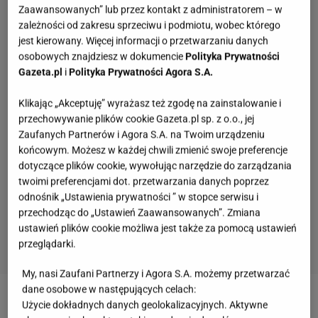
Zaawansowanych” lub przez kontakt z administratorem – w
zależności od zakresu sprzeciwu i podmiotu, wobec którego
jest kierowany. Więcej informacji o przetwarzaniu danych
osobowych znajdziesz w dokumencie
Polityka Prywatności
Gazeta.pl
i
Polityka Prywatności Agora S.A.
Klikając „Akceptuję” wyrażasz też zgodę na zainstalowanie i
przechowywanie plików cookie Gazeta.pl sp. z o.o., jej
Zaufanych Partnerów i Agora S.A. na Twoim urządzeniu
końcowym. Możesz w każdej chwili zmienić swoje preferencje
dotyczące plików cookie, wywołując narzędzie do zarządzania
twoimi preferencjami dot. przetwarzania danych poprzez
odnośnik „Ustawienia prywatności ” w stopce serwisu i
przechodząc do „Ustawień Zaawansowanych”. Zmiana
ustawień plików cookie możliwa jest także za pomocą ustawień
przeglądarki.
My, nasi Zaufani Partnerzy i Agora S.A. możemy przetwarzać
Pytamy o 15 osób, których wstyd nie znać.
dane osobowe w następujących celach:
Wiesz, z czego słyną?
Użycie dokładnych danych geolokalizacyjnych. Aktywne