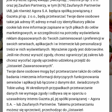
oraz jej Zaufani Partnerzy, w tym [
676
] Zaufanych Partnerów
IAB, jak również Agora S.A. będąca spółką powiązaną z
Gazeta.pl sp. z o.o., będą przetwarzać Twoje dane osobowe
takie jak adresy IP, adresy e-mail czy identyfikatory plików
cookie lub inne informacje zapisane w tych plikach do celów
marketingowych, w szczególności na potrzeby wyświetlania
reklam dopasowanych do Twoich zainteresowań i preferencji w
swoich serwisach, aplikacjach i w Internecie lub personalizacji
treści w nich wyświetlanych. Wyrażenie zgody jest dobrowolne.
Jeśli nie chcesz wyrazić zgody, chcesz ograniczyć jej zakres lub
chcesz wycofać zgodę uprzednio udzieloną przejdź do
„Ustawień Zaawansowanych”.
Twoje dane osobowe mogą być przetwarzane także do celów
badania i mierzenia informacji dotyczących funkcjonowania
serwisów i aplikacji lub łączone z danymi dot. świadczonych
ROZWIĄŻ QUIZ
Tobie usług. W określonych przypadkach przetwarzanie
danych nie wymaga zgody i odbywa się w oparciu o
uzasadniony interes Gazeta.pl, jej spółki powiązanej – Agora
S.A. – lub Zaufanych Partnerów. Takiemu przetwarzaniu
możesz się sprzeciwić, przechodząc do „Ustawień