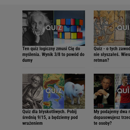
Ten quiz logiczny zmusi Cię do
Quiz - o tych zawo
myślenia. Wynik 3/8 to powód do
nie słyszałeś. Wies
dumy
retman?
Quiz dla błyskotliwych. Pobij
My podajemy dwa n
średnią 9/15, a będziemy pod
dopasowujesz trzec
wrażeniem
te osoby?