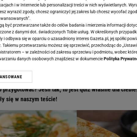
acjach i w Internecie lub personalizacji treści w nich wyświetlanych. Wyr
cesz wyrazić zgody, chcesz ograniczyć jej zakres lub chcesz wycofać zgo
aawansowanych”.
 być przetwarzane także do celów badania i mierzenia informacji dot
 łączone z danymi dot. świadczonych Tobie usług. W określonych przypad
dniki potrzebne na pierogi? To już masz punkt! Sprawdzamy znajomość receptur - Ga
i odbywa się w oparciu o uzasadniony interes Gazeta.pl, jej spółki powi
z składniki potrzebne na pierogi? T
. Takiemu przetwarzaniu możesz się sprzeciwić, przechodząc do „Ust
nistratorem – w zależności od zakresu sprzeciwu i podmiotu, wobec które
awdzamy znajomość receptur
etwarzaniu danych osobowych znajdziesz w dokumencie
Polityka Prywatn
WANSOWANE
obić pierogi? A wystarczy podać ci listę składników, by
żasz też zgodę na zainstalowanie i przechowywanie plików cookie Gazeta.p
gora S.A. na Twoim urządzeniu końcowym. Możesz w każdej chwili zmien
 przygotować? Jeśli tak, to jest quiz właśnie dla ciebie
 wywołując narzędzie do zarządzania twoimi preferencjami dot. przetw
ły się w naszym teście!
ywatności ” w stopce serwisu i przechodząc do „Ustawień Zaawansowan
st także za pomocą ustawień przeglądarki.
rzy i Agora S.A. możemy przetwarzać dane osobowe w następujących cel
 geolokalizacyjnych. Aktywne skanowanie charakterystyki urządzenia do
 na urządzeniu lub dostęp do nich. Spersonalizowane reklamy i treści, p