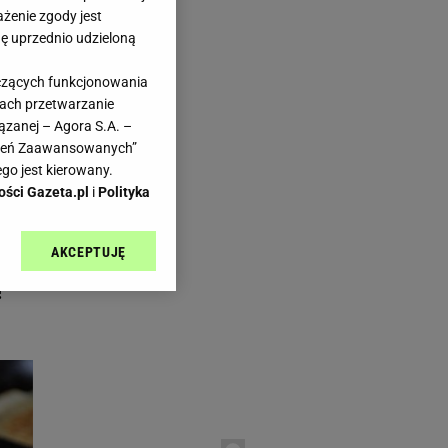
ażenie zgody jest
dę uprzednio udzieloną
yczących funkcjonowania
kach przetwarzanie
zeta.pl I Haps.pl
ązanej – Agora S.A. –
o
awień Zaawansowanych”
go jest kierowany.
ości Gazeta.pl
i
Polityka
AKCEPTUJĘ
ś
l sp. z o.o., jej
ić swoje preferencje
!
arzania danych poprzez
ych”. Zmiana ustawień
ach:
 celów identyfikacji.
omiar reklam i treści,