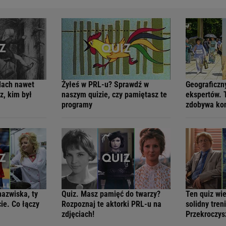
dach nawet
Żyłeś w PRL-u? Sprawdź w
Geograficzn
z, kim był
naszym quizie, czy pamiętasz te
ekspertów. 
programy
zdobywa ko
azwiska, ty
Quiz. Masz pamięć do twarzy?
Ten quiz wie
ie. Co łączy
Rozpoznaj te aktorki PRL-u na
solidny tren
zdjęciach!
Przekroczys