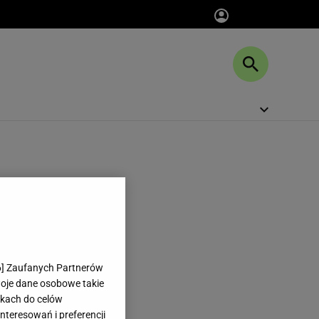
6
] Zaufanych Partnerów
woje dane osobowe takie
likach do celów
teresowań i preferencji