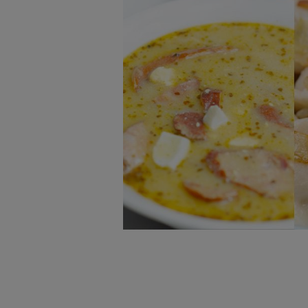
badnie odbiorców i uleps