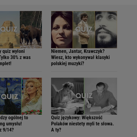
y quiz wyłoni
Niemen, Jantar, Krawczyk?
Tylko 30% z was
Wiesz, kto wykonywał klasyki
mplet!
polskiej muzyki?
dzy ogólnej to
Quiz językowy: Większość
ing umysłu!
Polaków niestety myli te słowa.
z 9/14?
A ty?