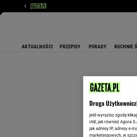
WIADOMOŚCI
NEXT
SPORT
PLOTEK
D
AKTUALNOŚCI
PRZEPISY
PORADY
KUCHNIE 
Droga Użytkownicz
jeśli wyrazisz zgodę klika
IAB, jak również Agora S
jak adresy IP, adresy e-m
marketingowych, w szcze