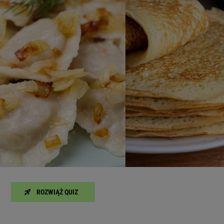
zanie usług.
Lista Zaufanych Partnerów
ROZWIĄŻ QUIZ