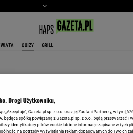
ZIECKO
MOTO
ŚWIATA
QUIZY
GRILL
ko, Drogi Użytkowniku,
jąc „Akceptuję”, Gazeta.pl sp. z o.o. oraz jej Zaufani Partnerzy, w tym [
67
.A. będąca spółką powiązaną z Gazeta.pl sp. z o.o., będą przetwarzać T
ail czy identyfikatory plików cookie lub inne informacje zapisane w tych p
gólności na potrzeby wyświetlania reklam dopasowanych do Twoich zain