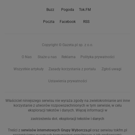
Buzz
Pogoda
Tok.FM
Poczta
Facebook
RSS
Copyright © Gazeta.pl sp. z o.o.
O Nas
Staże u nas
Reklama
Polityka prywatności
Wszystkie artykuły
Zasady korzystania z portalu
Zgłoś uwagi
Ustawienia prywatności
Właściciel niniejszego serwisu nie wyraża zgody na zwielokrotnianie ani inne
korzystanie z utworów rozpowszechnionych w tym serwisie, w celu
eksploracji tekstów i danych. Więcej informacji w
zastrzeżeniu dot. eksploracji tekstów i danych
Treści z
serwisów internetowych Grupy Wyborcza.pl
oraz serwisu tokfm.pl