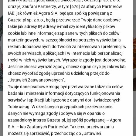
oraz jej Zaufani Partnerzy, w tym [
676
] Zaufanych Partnerów
IAB, jak również Agora S.A. będąca spółką powiązaną z
Gazeta.pl sp. z o.o., będą przetwarzać Twoje dane osobowe
takie jak adresy IP, adresy e-mail czy identyfikatory plików
cookie lub inne informacje zapisane w tych plikach do celów
marketingowych, w szczególności na potrzeby wyświetlania
reklam dopasowanych do Twoich zainteresowań i preferencji w
swoich serwisach, aplikacjach i w Internecie lub personalizacji
treści w nich wyświetlanych. Wyrażenie zgody jest dobrowolne.
Jeśli nie chcesz wyrazić zgody, chcesz ograniczyć jej zakres lub
chcesz wycofać zgodę uprzednio udzieloną przejdź do
„Ustawień Zaawansowanych”.
Twoje dane osobowe mogą być przetwarzane także do celów
badania i mierzenia informacji dotyczących funkcjonowania
serwisów i aplikacji lub łączone z danymi dot. świadczonych
ROZWIĄŻ QUIZ
Tobie usług. W określonych przypadkach przetwarzanie
danych nie wymaga zgody i odbywa się w oparciu o
uzasadniony interes Gazeta.pl, jej spółki powiązanej – Agora
S.A. – lub Zaufanych Partnerów. Takiemu przetwarzaniu
możesz się sprzeciwić, przechodząc do „Ustawień