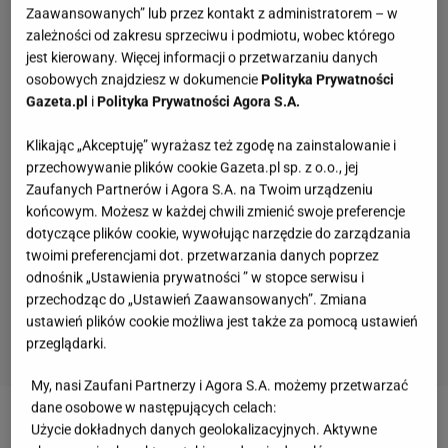
Zaawansowanych” lub przez kontakt z administratorem – w
zależności od zakresu sprzeciwu i podmiotu, wobec którego
jest kierowany. Więcej informacji o przetwarzaniu danych
osobowych znajdziesz w dokumencie
Polityka Prywatności
Gazeta.pl
i
Polityka Prywatności Agora S.A.
Klikając „Akceptuję” wyrażasz też zgodę na zainstalowanie i
przechowywanie plików cookie Gazeta.pl sp. z o.o., jej
Zaufanych Partnerów i Agora S.A. na Twoim urządzeniu
końcowym. Możesz w każdej chwili zmienić swoje preferencje
dotyczące plików cookie, wywołując narzędzie do zarządzania
twoimi preferencjami dot. przetwarzania danych poprzez
odnośnik „Ustawienia prywatności ” w stopce serwisu i
przechodząc do „Ustawień Zaawansowanych”. Zmiana
ustawień plików cookie możliwa jest także za pomocą ustawień
przeglądarki.
My, nasi Zaufani Partnerzy i Agora S.A. możemy przetwarzać
Quiz: polskie miasta. My podajemy 3 hasła, ty
dane osobowe w następujących celach:
wskazujesz jakie to miasto
Użycie dokładnych danych geolokalizacyjnych. Aktywne