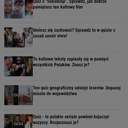
Quiz o "Seksmisji". Sprawdź, jak dobrze
pamiętasz ten kultowy film
Umiesz się zachować? Sprawdź to w quizie z
zasad savoir vivre!
Te kultowe teksty zapisały się w pamięci
wszystkich Polaków. Znasz je?
Ten quiz geograficzny odsieje leserów. Dopasuj
miasto do województwa
Quiz - te polskie seriale powinni kojarzyć
wszyscy. Rozpoznasz je?