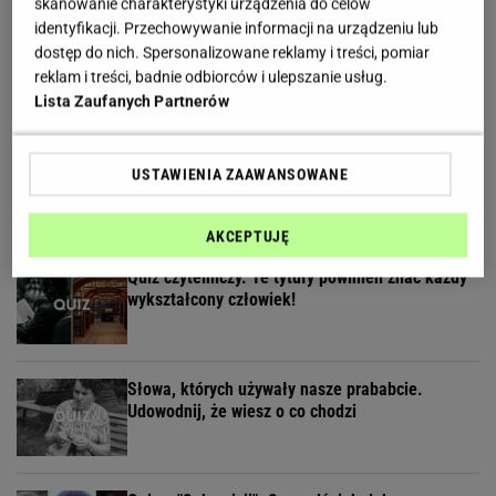
skanowanie charakterystyki urządzenia do celów
identyfikacji. Przechowywanie informacji na urządzeniu lub
Ten quiz wiedzy ogólnej odsieje inteligentnych i
dostęp do nich. Spersonalizowane reklamy i treści, pomiar
oczytanych od reszty
reklam i treści, badnie odbiorców i ulepszanie usług.
Lista Zaufanych Partnerów
Łatwy quiz o gotowaniu. Nie musisz być szefem
USTAWIENIA ZAAWANSOWANE
kuchni, by zdobyć 9/9
AKCEPTUJĘ
Quiz czytelniczy. Te tytuły powinien znać każdy
wykształcony człowiek!
Słowa, których używały nasze prababcie.
Udowodnij, że wiesz o co chodzi