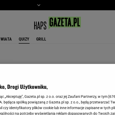
ZIECKO
MOTO
ŚWIATA
QUIZY
GRILL
ko, Drogi Użytkowniku,
jąc „Akceptuję”, Gazeta.pl sp. z o.o. oraz jej Zaufani Partnerzy, w tym [
67
.A. będąca spółką powiązaną z Gazeta.pl sp. z o.o., będą przetwarzać T
ail czy identyfikatory plików cookie lub inne informacje zapisane w tych p
gólności na potrzeby wyświetlania reklam dopasowanych do Twoich zain