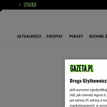
WIADOMOŚCI
NEXT
SPORT
PLOTEK
D
AKTUALNOŚCI
PRZEPISY
PORADY
KUCHNIE 
Droga Użytkownicz
jeśli wyrazisz zgodę klika
IAB, jak również Agora S
jak adresy IP, adresy e-m
marketingowych, w szcze