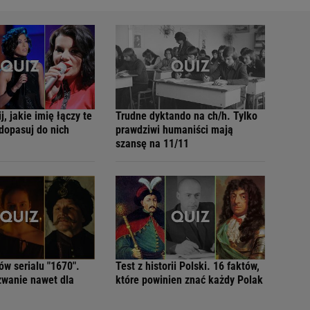
j, jakie imię łączy te
Trudne dyktando na ch/h. Tylko
 dopasuj do nich
prawdziwi humaniści mają
szansę na 11/11
ów serialu "1670".
Test z historii Polski. 16 faktów,
zwanie nawet dla
które powinien znać każdy Polak