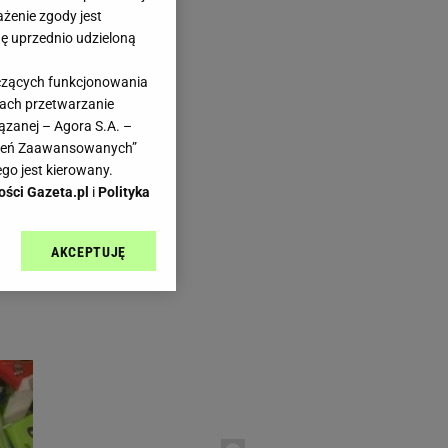
ażenie zgody jest
dę uprzednio udzieloną
yczących funkcjonowania
kach przetwarzanie
ps.pl
ązanej – Agora S.A. –
awień Zaawansowanych”
go jest kierowany.
ości Gazeta.pl
i
Polityka
AKCEPTUJĘ
czyk
l sp. z o.o., jej
ić swoje preferencje
arzania danych poprzez
ych”. Zmiana ustawień
ach:
 celów identyfikacji.
omiar reklam i treści,