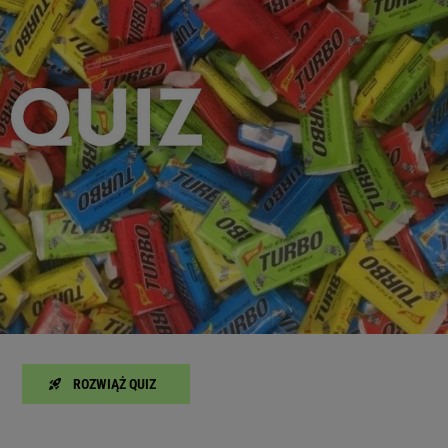
zanie usług.
Lista Zaufanych Partnerów
ROZWIĄŻ QUIZ