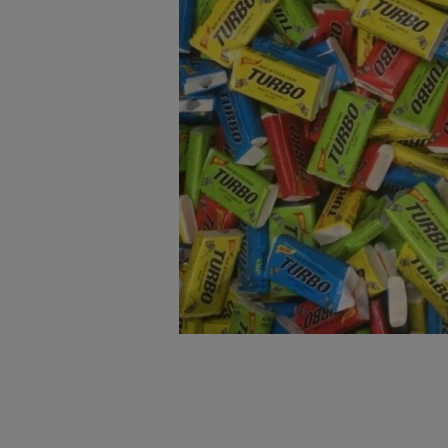
badnie odbiorców i uleps