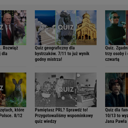
ń. Rozwiąż
Quiz geograficzny dla
Quiz. Zgadni
j dla
bystrzaków. 7/11 to już wynik
trzy osoby i
godny mistrza!
czwartą
rzętach, które
Pamiętasz PRL? Sprawdź to!
Quiz dla fan
Polsce. 8/12
Przygotowaliśmy wspominkowy
10/13 to wy
quiz wiedzy
Jana Pawła