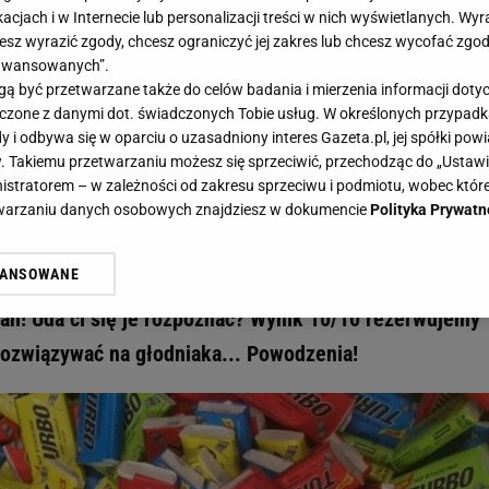
acjach i w Internecie lub personalizacji treści w nich wyświetlanych. Wyr
cesz wyrazić zgody, chcesz ograniczyć jej zakres lub chcesz wycofać zgo
aawansowanych”.
 być przetwarzane także do celów badania i mierzenia informacji dot
 łączone z danymi dot. świadczonych Tobie usług. W określonych przypad
liśmy z opakowań nazwy słodyczy z lat 90. Rozpoznasz wszystkie? - Gazeta.pl I Ha
i odbywa się w oparciu o uzasadniony interes Gazeta.pl, jej spółki powi
Wymazaliśmy z opakowań nazwy
. Takiemu przetwarzaniu możesz się sprzeciwić, przechodząc do „Ust
nistratorem – w zależności od zakresu sprzeciwu i podmiotu, wobec które
ozpoznasz wszystkie?
etwarzaniu danych osobowych znajdziesz w dokumencie
Polityka Prywatn
WANSOWANE
. Wspominamy kultowe słodycze z lat 90. Jest jeden ha
żasz też zgodę na zainstalowanie i przechowywanie plików cookie Gazeta.p
gora S.A. na Twoim urządzeniu końcowym. Możesz w każdej chwili zmien
ań! Uda ci się je rozpoznać? Wynik 10/10 rezerwujemy
 wywołując narzędzie do zarządzania twoimi preferencjami dot. przetw
 rozwiązywać na głodniaka... Powodzenia!
ywatności ” w stopce serwisu i przechodząc do „Ustawień Zaawansowan
st także za pomocą ustawień przeglądarki.
rzy i Agora S.A. możemy przetwarzać dane osobowe w następujących cel
 geolokalizacyjnych. Aktywne skanowanie charakterystyki urządzenia do
 na urządzeniu lub dostęp do nich. Spersonalizowane reklamy i treści, p