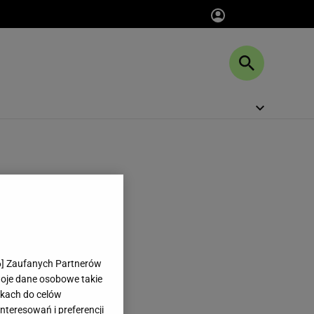
6
] Zaufanych Partnerów
woje dane osobowe takie
likach do celów
teresowań i preferencji