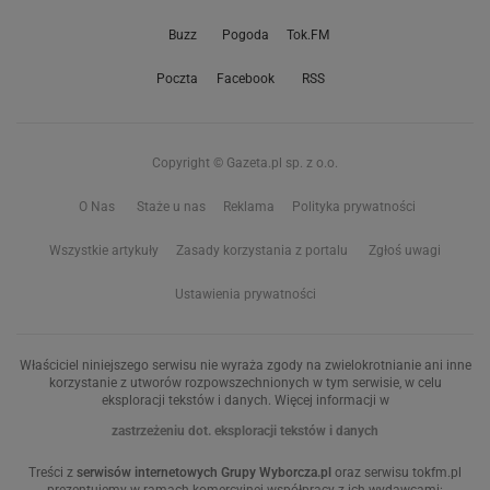
Buzz
Pogoda
Tok.FM
Poczta
Facebook
RSS
Copyright © Gazeta.pl sp. z o.o.
O Nas
Staże u nas
Reklama
Polityka prywatności
Wszystkie artykuły
Zasady korzystania z portalu
Zgłoś uwagi
Ustawienia prywatności
Właściciel niniejszego serwisu nie wyraża zgody na zwielokrotnianie ani inne
korzystanie z utworów rozpowszechnionych w tym serwisie, w celu
eksploracji tekstów i danych. Więcej informacji w
zastrzeżeniu dot. eksploracji tekstów i danych
Treści z
serwisów internetowych Grupy Wyborcza.pl
oraz serwisu tokfm.pl