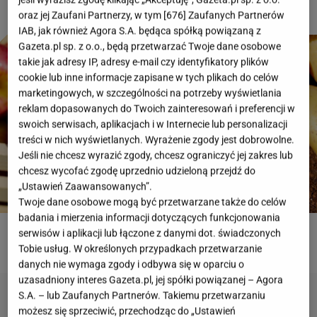
oraz jej Zaufani Partnerzy, w tym [
676
] Zaufanych Partnerów
IAB, jak również Agora S.A. będąca spółką powiązaną z
Gazeta.pl sp. z o.o., będą przetwarzać Twoje dane osobowe
takie jak adresy IP, adresy e-mail czy identyfikatory plików
cookie lub inne informacje zapisane w tych plikach do celów
marketingowych, w szczególności na potrzeby wyświetlania
reklam dopasowanych do Twoich zainteresowań i preferencji w
swoich serwisach, aplikacjach i w Internecie lub personalizacji
treści w nich wyświetlanych. Wyrażenie zgody jest dobrowolne.
Jeśli nie chcesz wyrazić zgody, chcesz ograniczyć jej zakres lub
chcesz wycofać zgodę uprzednio udzieloną przejdź do
„Ustawień Zaawansowanych”.
Twoje dane osobowe mogą być przetwarzane także do celów
badania i mierzenia informacji dotyczących funkcjonowania
serwisów i aplikacji lub łączone z danymi dot. świadczonych
ROZWIĄŻ QUIZ
Tobie usług. W określonych przypadkach przetwarzanie
danych nie wymaga zgody i odbywa się w oparciu o
uzasadniony interes Gazeta.pl, jej spółki powiązanej – Agora
S.A. – lub Zaufanych Partnerów. Takiemu przetwarzaniu
możesz się sprzeciwić, przechodząc do „Ustawień