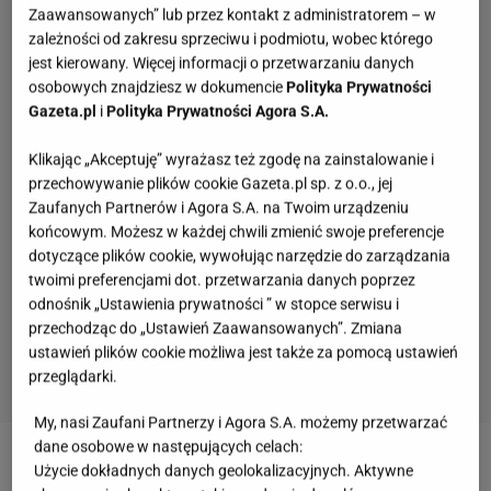
Zaawansowanych” lub przez kontakt z administratorem – w
zależności od zakresu sprzeciwu i podmiotu, wobec którego
jest kierowany. Więcej informacji o przetwarzaniu danych
osobowych znajdziesz w dokumencie
Polityka Prywatności
Gazeta.pl
i
Polityka Prywatności Agora S.A.
Klikając „Akceptuję” wyrażasz też zgodę na zainstalowanie i
przechowywanie plików cookie Gazeta.pl sp. z o.o., jej
Zaufanych Partnerów i Agora S.A. na Twoim urządzeniu
końcowym. Możesz w każdej chwili zmienić swoje preferencje
dotyczące plików cookie, wywołując narzędzie do zarządzania
twoimi preferencjami dot. przetwarzania danych poprzez
odnośnik „Ustawienia prywatności ” w stopce serwisu i
przechodząc do „Ustawień Zaawansowanych”. Zmiana
ustawień plików cookie możliwa jest także za pomocą ustawień
przeglądarki.
My, nasi Zaufani Partnerzy i Agora S.A. możemy przetwarzać
Rozpoznasz te polskie aktorki na zdjęciach?
dane osobowe w następujących celach:
Zgarnij tutaj okrągłe 12/12!
Użycie dokładnych danych geolokalizacyjnych. Aktywne