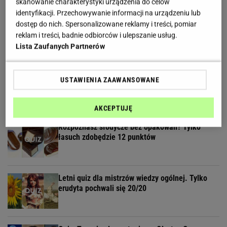
skanowanie charakterystyki urządzenia do celów
identyfikacji. Przechowywanie informacji na urządzeniu lub
Quiz ortograficzny ch/h dla kujonów. Wynik
dostęp do nich. Spersonalizowane reklamy i treści, pomiar
11/13 punktów to minimum!
reklam i treści, badnie odbiorców i ulepszanie usług.
Lista Zaufanych Partnerów
Quiz geograficzny. Pytamy tylko o państwa na G.
USTAWIENIA ZAAWANSOWANE
Polegniesz na 7. pytaniu
AKCEPTUJĘ
Rozpoznasz słodycze bez opakowań? Tylko
łasuch zdobędzie 12 punktów
Letni quiz dla mistrzów wiedzy ogólnej. Tylko
erudyta pochwali się 20/20