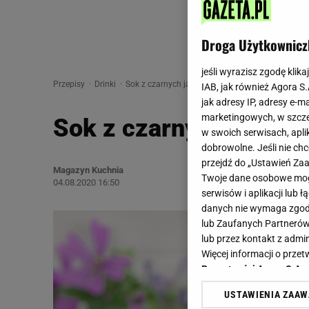
Droga Użytkownicz
jeśli wyrazisz zgodę klika
Przepisy
Drinki
Sok z czarnych jagód
IAB, jak również Agora S
jak adresy IP, adresy e-m
marketingowych, w szcze
Sok z czarnych jagód
w swoich serwisach, aplik
dobrowolne. Jeśli nie ch
przejdź do „Ustawień Z
Magazyn Kuchnia
Twoje dane osobowe mogą
04.08.2020 16:50
serwisów i aplikacji lub
danych nie wymaga zgody 
lub Zaufanych Partnerów
lub przez kontakt z admi
Więcej informacji o prz
Prywatności Agora S.A.
USTAWIENIA ZAA
Klikając „Akceptuję” wyra