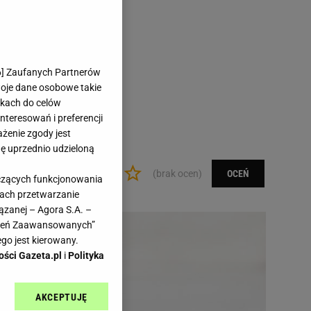
6
] Zaufanych Partnerów
woje dane osobowe takie
likach do celów
teresowań i preferencji
ażenie zgody jest
dę uprzednio udzieloną
(brak ocen)
OCEŃ
yczących funkcjonowania
kach przetwarzanie
ązanej – Agora S.A. –
awień Zaawansowanych”
go jest kierowany.
ości Gazeta.pl
i
Polityka
AKCEPTUJĘ
l sp. z o.o., jej