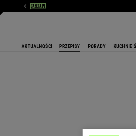
WIADOMOŚCI
NEXT
SPORT
PLOTEK
D
AKTUALNOŚCI
PRZEPISY
PORADY
KUCHNIE 