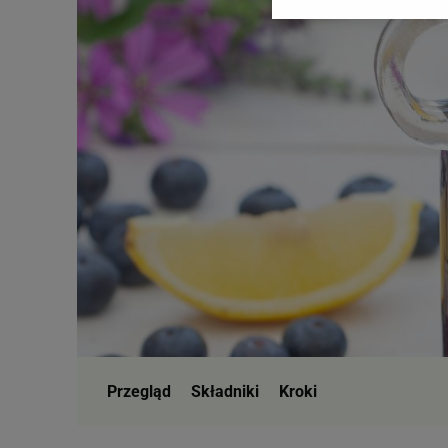
Zaufanych Partnerów i A
dotyczące plików cookie,
odnośnik „Ustawienia pr
plików cookie możliwa je
My, nasi Zaufani Partne
Użycie dokładnych danych
Przechowywanie informacji
badnie odbiorców i uleps
Przegląd
Składniki
Kroki