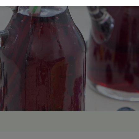
gora S.A. na Twoim urządzeniu końcowym. Możesz w każdej chwili zmien
 wywołując narzędzie do zarządzania twoimi preferencjami dot. przetw
ywatności ” w stopce serwisu i przechodząc do „Ustawień Zaawansowan
st także za pomocą ustawień przeglądarki.
rzy i Agora S.A. możemy przetwarzać dane osobowe w następujących cel
 geolokalizacyjnych. Aktywne skanowanie charakterystyki urządzenia do
 na urządzeniu lub dostęp do nich. Spersonalizowane reklamy i treści, p
zanie usług.
Lista Zaufanych Partnerów