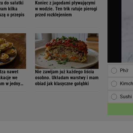
u do sałatki
Koniec z jagodami pływającymi
am kilka
w wodzie. Ten trik ratuje pierogi
szą o przepis
przed rozklejeniem
Phở
dza nawet
Nie zawijam już każdego liścia
akacje we
osobno. Układam warstwy i mam
Kimch
am w jednym
obiad jak klasyczne gołąbki
Sushi