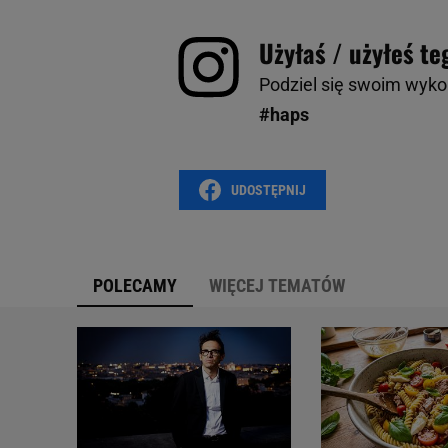
Użyłaś / użyłeś te
Podziel się swoim wyk
#haps
UDOSTĘPNIJ
POLECAMY
WIĘCEJ TEMATÓW