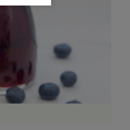
ić swoje preferencje
arzania danych poprzez
ych”. Zmiana ustawień
ach:
 celów identyfikacji.
omiar reklam i treści,