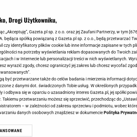
ko, Drogi Użytkowniku,
jąc „Akceptuję”, Gazeta.pl sp. z o.o. oraz jej Zaufani Partnerzy, w tym [
67
.A. będąca spółką powiązaną z Gazeta.pl sp. z o.o., będą przetwarzać T
ail czy identyfikatory plików cookie lub inne informacje zapisane w tych p
gólności na potrzeby wyświetlania reklam dopasowanych do Twoich zain
acjach i w Internecie lub personalizacji treści w nich wyświetlanych. Wyr
cesz wyrazić zgody, chcesz ograniczyć jej zakres lub chcesz wycofać zgo
aawansowanych”.
 być przetwarzane także do celów badania i mierzenia informacji dot
 łączone z danymi dot. świadczonych Tobie usług. W określonych przypad
i odbywa się w oparciu o uzasadniony interes Gazeta.pl, jej spółki powi
. Takiemu przetwarzaniu możesz się sprzeciwić, przechodząc do „Ust
nistratorem – w zależności od zakresu sprzeciwu i podmiotu, wobec które
etwarzaniu danych osobowych znajdziesz w dokumencie
Polityka Prywatn
WANSOWANE
żasz też zgodę na zainstalowanie i przechowywanie plików cookie Gazeta.p