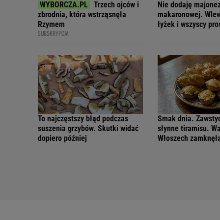
Trzech ojców i
Nie dodaję majonez
zbrodnia, która wstrząsnęła
makaronowej. Wlew
Rzymem
łyżek i wszyscy pro
SUBSKRYPCJA
To najczęstszy błąd podczas
Smak dnia. Zawsty
suszenia grzybów. Skutki widać
słynne tiramisu. W
dopiero później
Włoszech zamknęł
wypieku