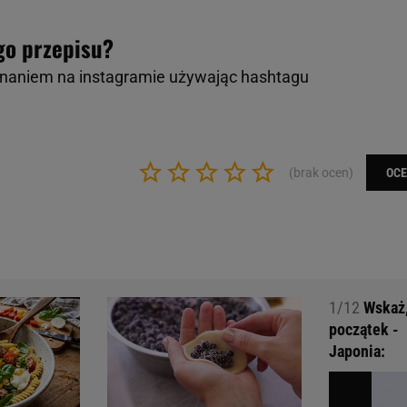
go przepisu?
onaniem na instagramie używając hashtagu
(brak ocen)
OC
1/12
Wskaż, 
początek -
Japonia: