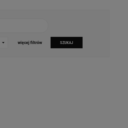
ach:
 celów identyfikacji.
omiar reklam i treści,
więcej filtrów
SZUKAJ