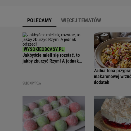
POLECAMY
WIĘCEJ TEMATÓW
Jakbyście mieli się rozstać, to
jakby zburzyć Rzym! A jednak
odszedł
Żadna tona przypra
makaronowej wrzuć
dodatek
SUBSKRYPCJA