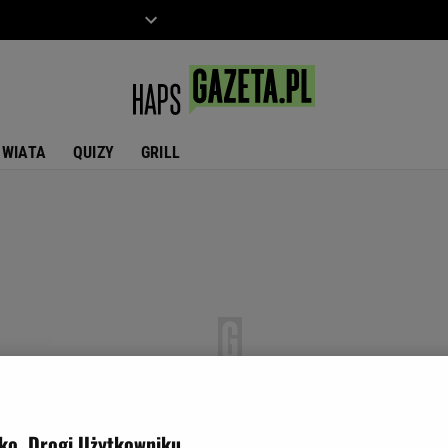
ZIECKO
MOTO
ŚWIATA
QUIZY
GRILL
ko, Drogi Użytkowniku,