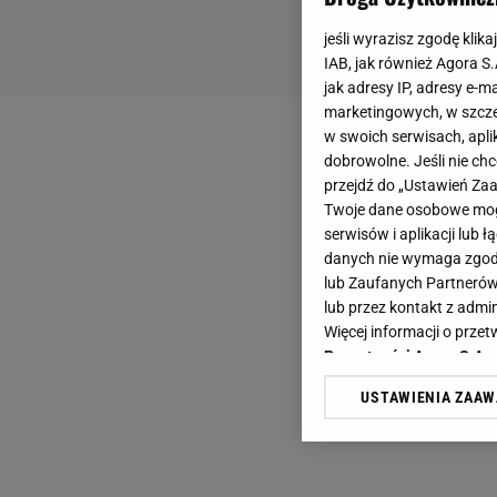
jeśli wyrazisz zgodę klika
IAB, jak również Agora S
jak adresy IP, adresy e-m
marketingowych, w szcze
w swoich serwisach, aplik
dobrowolne. Jeśli nie ch
przejdź do „Ustawień Z
Twoje dane osobowe mogą
serwisów i aplikacji lub
danych nie wymaga zgody 
lub Zaufanych Partnerów
lub przez kontakt z admi
Więcej informacji o prz
Prywatności Agora S.A.
USTAWIENIA ZAA
Klikając „Akceptuję” wyra
Zaufanych Partnerów i A
dotyczące plików cookie,
odnośnik „Ustawienia pr