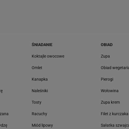
ŚNIADANIE
OBIAD
ę
Koktajle owocowe
Zupa
Omlet
Obiad wegetari
Kanapka
Pierogi
zę
Naleśniki
Wołowina
Tosty
Zupa krem
czana
Racuchy
Filet z kurczaka
ydzę
Miód lipowy
Sałatka szwajc