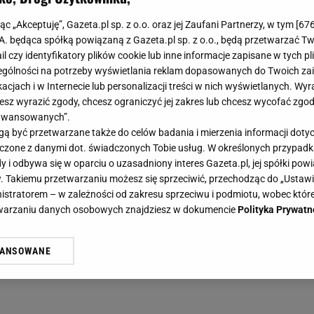
jąc „Akceptuję”, Gazeta.pl sp. z o.o. oraz jej Zaufani Partnerzy, w tym [
67
.A. będąca spółką powiązaną z Gazeta.pl sp. z o.o., będą przetwarzać T
ail czy identyfikatory plików cookie lub inne informacje zapisane w tych p
gólności na potrzeby wyświetlania reklam dopasowanych do Twoich zain
acjach i w Internecie lub personalizacji treści w nich wyświetlanych. Wyr
cesz wyrazić zgody, chcesz ograniczyć jej zakres lub chcesz wycofać zgo
aawansowanych”.
 być przetwarzane także do celów badania i mierzenia informacji dot
 łączone z danymi dot. świadczonych Tobie usług. W określonych przypad
i odbywa się w oparciu o uzasadniony interes Gazeta.pl, jej spółki powi
. Takiemu przetwarzaniu możesz się sprzeciwić, przechodząc do „Ust
nistratorem – w zależności od zakresu sprzeciwu i podmiotu, wobec które
etwarzaniu danych osobowych znajdziesz w dokumencie
Polityka Prywatn
WANSOWANE
żasz też zgodę na zainstalowanie i przechowywanie plików cookie Gazeta.p
gora S.A. na Twoim urządzeniu końcowym. Możesz w każdej chwili zmien
 wywołując narzędzie do zarządzania twoimi preferencjami dot. przetw
ywatności ” w stopce serwisu i przechodząc do „Ustawień Zaawansowan