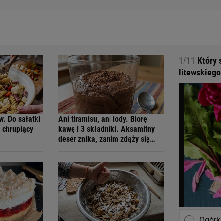
1/11
Który 
litewskiego
w. Do sałatki
Ani tiramisu, ani lody. Biorę
 chrupiący
kawę i 3 składniki. Aksamitny
deser znika, zanim zdąży się
schłodzić
Ogórk