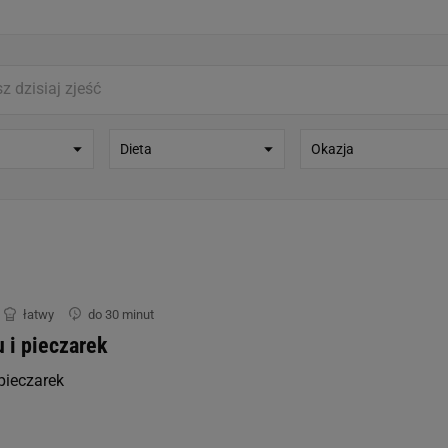
st także za pomocą ustawień przeglądarki.
rzy i Agora S.A. możemy przetwarzać dane osobowe w następujących cel
 geolokalizacyjnych. Aktywne skanowanie charakterystyki urządzenia do
 na urządzeniu lub dostęp do nich. Spersonalizowane reklamy i treści, p
zanie usług.
Lista Zaufanych Partnerów
Dieta
Okazja
łatwy
do 30 minut
u i pieczarek
 pieczarek