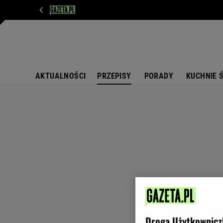
WIADOMOŚCI
NEXT
SPORT
PLOTEK
D
AKTUALNOŚCI
PRZEPISY
PORADY
KUCHNIE 
Droga Użytkownicz