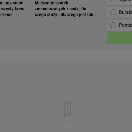
nie ma sobie
Mieszanie skórek
puszysty krem
ziemniaczanych z sodą. Do
Burak
ączenie
czego służy i dlaczego jest tak
polecane?
Pomid