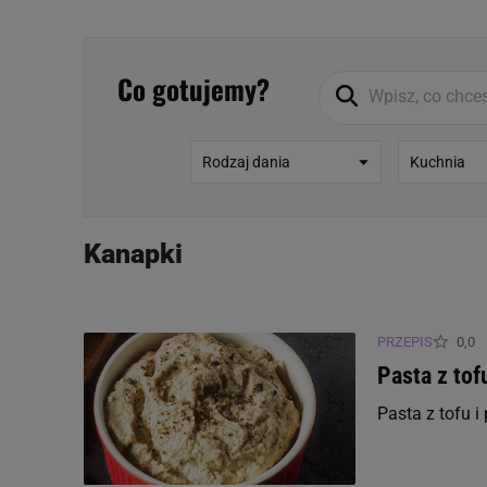
plików cookie możliwa je
My, nasi Zaufani Partne
Użycie dokładnych danych
Co gotujemy?
Przechowywanie informacji
badnie odbiorców i uleps
Rodzaj dania
Kuchnia
Kanapki
PRZEPIS
0,0
Pasta z tof
Pasta z tofu i