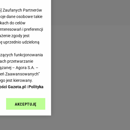
6
] Zaufanych Partnerów
woje dane osobowe takie
likach do celów
teresowań i preferencji
ażenie zgody jest
dę uprzednio udzieloną
yczących funkcjonowania
kach przetwarzanie
ązanej – Agora S.A. –
awień Zaawansowanych”
go jest kierowany.
ości Gazeta.pl
i
Polityka
AKCEPTUJĘ
l sp. z o.o., jej
ić swoje preferencje
arzania danych poprzez
ych”. Zmiana ustawień