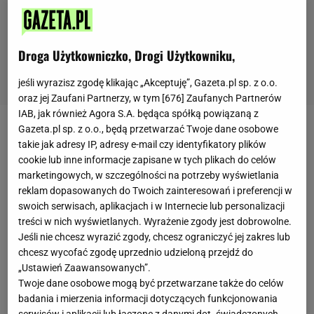
Droga Użytkowniczko, Drogi Użytkowniku,
jeśli wyrazisz zgodę klikając „Akceptuję”, Gazeta.pl sp. z o.o.
oraz jej Zaufani Partnerzy, w tym [
676
] Zaufanych Partnerów
IAB, jak również Agora S.A. będąca spółką powiązaną z
Gazeta.pl sp. z o.o., będą przetwarzać Twoje dane osobowe
Zobacz wideo
takie jak adresy IP, adresy e-mail czy identyfikatory plików
cookie lub inne informacje zapisane w tych plikach do celów
marketingowych, w szczególności na potrzeby wyświetlania
Składniki:
reklam dopasowanych do Twoich zainteresowań i preferencji w
1
banan
swoich serwisach, aplikacjach i w Internecie lub personalizacji
1 łyżeczka ekstraktu z wanilii
treści w nich wyświetlanych. Wyrażenie zgody jest dobrowolne.
300 g lodów śmietankowych
Jeśli nie chcesz wyrazić zgody, chcesz ograniczyć jej zakres lub
chcesz wycofać zgodę uprzednio udzieloną przejdź do
200 g gęstego naturalnego
jogurtu
„Ustawień Zaawansowanych”.
250 ml mleka
Twoje dane osobowe mogą być przetwarzane także do celów
2 łyżki miodu
badania i mierzenia informacji dotyczących funkcjonowania