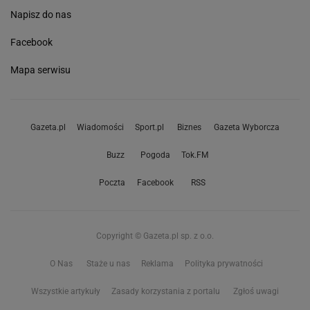
Napisz do nas
Facebook
Mapa serwisu
Gazeta.pl
Wiadomości
Sport.pl
Biznes
Gazeta Wyborcza
Buzz
Pogoda
Tok.FM
Poczta
Facebook
RSS
Copyright © Gazeta.pl sp. z o.o.
O Nas
Staże u nas
Reklama
Polityka prywatności
Wszystkie artykuły
Zasady korzystania z portalu
Zgłoś uwagi