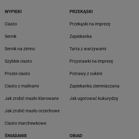
WYPIEKI
PRZEKĄSKI
Ciasto
Przekąski na imprezę
Sernik
Zapiekanka
Sernik na zimno
Tarta z warzywami
Szybkie ciasto
Przystawki na imprezę
Proste ciasto
Potrawy z cukinii
Ciasto z malinami
Zapiekanka ziemniaczana
Jak zrobić masło klarowane
Jak ugotować kukurydzę
Jak zrobić masło orzechowe
Ciasto marchewkowe
ŚNIADANIE
OBIAD