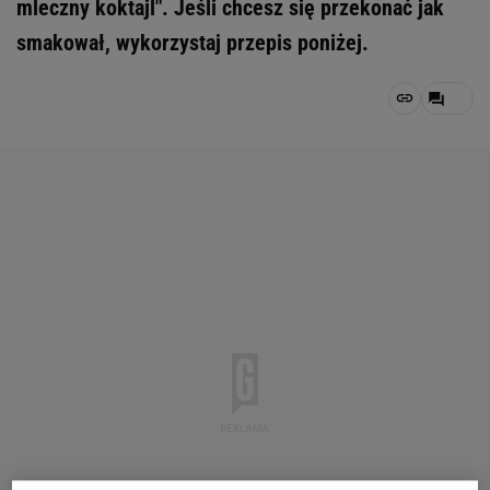
mleczny koktajl". Jeśli chcesz się przekonać jak
smakował, wykorzystaj przepis poniżej.