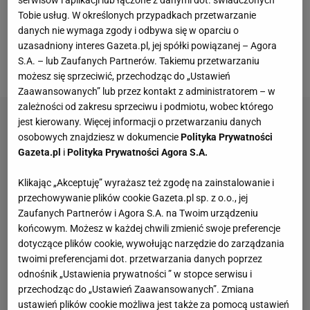
serwisów i aplikacji lub łączone z danymi dot. świadczonych
kilka kostek lodu
Tobie usług. W określonych przypadkach przetwarzanie
szczypta soli
danych nie wymaga zgody i odbywa się w oparciu o
bita śmietana
uzasadniony interes Gazeta.pl, jej spółki powiązanej – Agora
S.A. – lub Zaufanych Partnerów. Takiemu przetwarzaniu
kandyzowana wisienka
możesz się sprzeciwić, przechodząc do „Ustawień
Zaawansowanych” lub przez kontakt z administratorem – w
zależności od zakresu sprzeciwu i podmiotu, wobec którego
jest kierowany. Więcej informacji o przetwarzaniu danych
osobowych znajdziesz w dokumencie
Polityka Prywatności
Gazeta.pl
i
Polityka Prywatności Agora S.A.
Klikając „Akceptuję” wyrażasz też zgodę na zainstalowanie i
przechowywanie plików cookie Gazeta.pl sp. z o.o., jej
Zaufanych Partnerów i Agora S.A. na Twoim urządzeniu
końcowym. Możesz w każdej chwili zmienić swoje preferencje
dotyczące plików cookie, wywołując narzędzie do zarządzania
twoimi preferencjami dot. przetwarzania danych poprzez
odnośnik „Ustawienia prywatności ” w stopce serwisu i
przechodząc do „Ustawień Zaawansowanych”. Zmiana
ustawień plików cookie możliwa jest także za pomocą ustawień