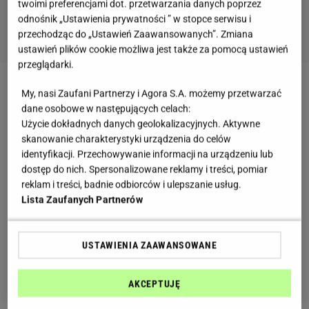
twoimi preferencjami dot. przetwarzania danych poprzez
odnośnik „Ustawienia prywatności ” w stopce serwisu i
przechodząc do „Ustawień Zaawansowanych”. Zmiana
ustawień plików cookie możliwa jest także za pomocą ustawień
przeglądarki.
Festiwal odbywa się pod hasłem #WiwatGoście,
My, nasi Zaufani Partnerzy i Agora S.A. możemy przetwarzać
dane osobowe w następujących celach:
stanowi bowiem formę podziękowania za wsparcie
Użycie dokładnych danych geolokalizacyjnych. Aktywne
restauracji w okresie zamknięcia oraz za tak liczny
skanowanie charakterystyki urządzenia do celów
powrót do restauracji. - Chcemy wyrazić
identyfikacji. Przechowywanie informacji na urządzeniu lub
dostęp do nich. Spersonalizowane reklamy i treści, pomiar
wdzięczność wobec Gości za to, że tak licznie
reklam i treści, badnie odbiorców i ulepszanie usług.
wracają do ukochanych restauracji, wspierają je i
Lista Zaufanych Partnerów
pomagali im na różne sposoby przetrwać ten
najtrudniejszy czas. Dlatego razem z najlepszymi
USTAWIENIA ZAAWANSOWANE
restauracjami w kraju nie wahamy się powiedzieć:
Wiwat Goście! - mówią Paweł Światczyński i Maciej
AKCEPTUJĘ
Żakowski, organizatorzy Restaurant Week.