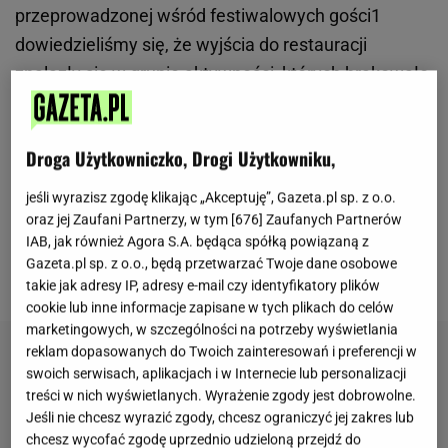
przeprowadzonej wśród festiwalowych gości1
dowiedzieliśmy się, że wyjścia do restauracji
znalazły się w grupie aktywności, których brakowało
im najbardziej podczas kwarantanny. Prawie 80 % z
nich zadeklarowało, że zamierza korzystać z
Droga Użytkowniczko, Drogi Użytkowniku,
restauracji zaraz po zniesieniu ograniczeń w stopniu
zbliżonym do tego przed pandemią. Dlatego też
jeśli wyrazisz zgodę klikając „Akceptuję”, Gazeta.pl sp. z o.o.
wraz z powrotem życia restauracyjnego, powraca
oraz jej Zaufani Partnerzy, w tym [
676
] Zaufanych Partnerów
IAB, jak również Agora S.A. będąca spółką powiązaną z
także festiwal najlepszych restauracji Restaurant
Gazeta.pl sp. z o.o., będą przetwarzać Twoje dane osobowe
Week.
takie jak adresy IP, adresy e-mail czy identyfikatory plików
cookie lub inne informacje zapisane w tych plikach do celów
marketingowych, w szczególności na potrzeby wyświetlania
reklam dopasowanych do Twoich zainteresowań i preferencji w
swoich serwisach, aplikacjach i w Internecie lub personalizacji
treści w nich wyświetlanych. Wyrażenie zgody jest dobrowolne.
Jeśli nie chcesz wyrazić zgody, chcesz ograniczyć jej zakres lub
chcesz wycofać zgodę uprzednio udzieloną przejdź do