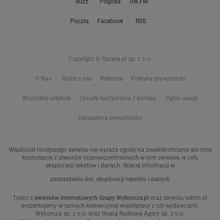
Buzz
Pogoda
Tok.FM
Poczta
Facebook
RSS
Copyright © Gazeta.pl sp. z o.o.
O Nas
Staże u nas
Reklama
Polityka prywatności
Wszystkie artykuły
Zasady korzystania z portalu
Zgłoś uwagi
Ustawienia prywatności
Właściciel niniejszego serwisu nie wyraża zgody na zwielokrotnianie ani inne
korzystanie z utworów rozpowszechnionych w tym serwisie, w celu
eksploracji tekstów i danych. Więcej informacji w
zastrzeżeniu dot. eksploracji tekstów i danych
Treści z
serwisów internetowych Grupy Wyborcza.pl
oraz serwisu tokfm.pl
prezentujemy w ramach komercyjnej współpracy z ich wydawcami:
Wyborcza sp. z o.o. oraz Grupą Radiową Agory sp. z o.o.