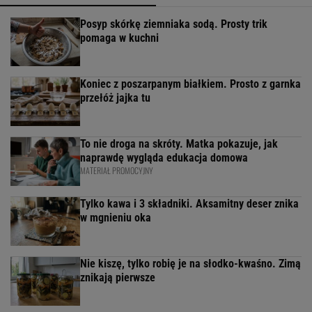
Posyp skórkę ziemniaka sodą. Prosty trik
pomaga w kuchni
Koniec z poszarpanym białkiem. Prosto z garnka
przełóż jajka tu
To nie droga na skróty. Matka pokazuje, jak
naprawdę wygląda edukacja domowa
MATERIAŁ PROMOCYJNY
Tylko kawa i 3 składniki. Aksamitny deser znika
w mgnieniu oka
Nie kiszę, tylko robię je na słodko-kwaśno. Zimą
znikają pierwsze