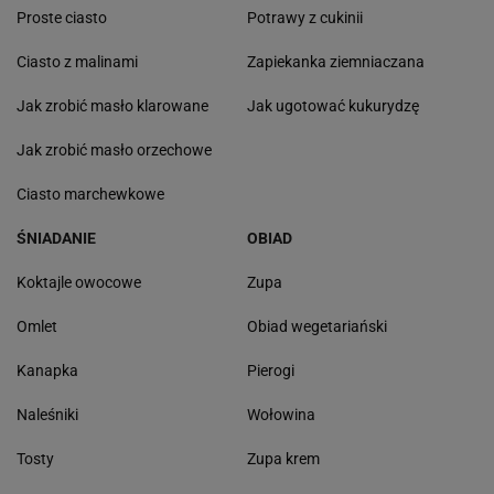
Proste ciasto
Potrawy z cukinii
Ciasto z malinami
Zapiekanka ziemniaczana
Jak zrobić masło klarowane
Jak ugotować kukurydzę
Jak zrobić masło orzechowe
Ciasto marchewkowe
ŚNIADANIE
OBIAD
Koktajle owocowe
Zupa
Omlet
Obiad wegetariański
Kanapka
Pierogi
Naleśniki
Wołowina
Tosty
Zupa krem