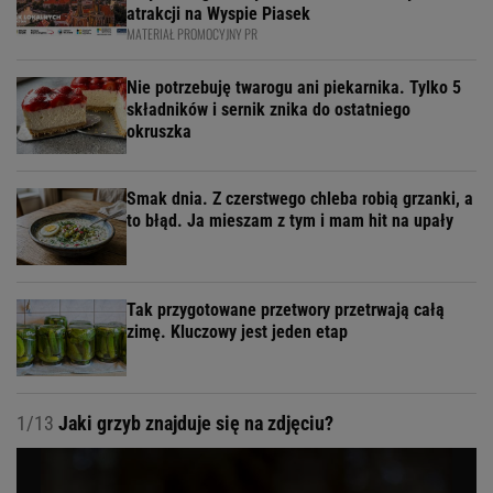
atrakcji na Wyspie Piasek
MATERIAŁ PROMOCYJNY PR
Nie potrzebuję twarogu ani piekarnika. Tylko 5
składników i sernik znika do ostatniego
okruszka
Smak dnia. Z czerstwego chleba robią grzanki, a
to błąd. Ja mieszam z tym i mam hit na upały
Tak przygotowane przetwory przetrwają całą
zimę. Kluczowy jest jeden etap
1/13
Jaki grzyb znajduje się na zdjęciu?