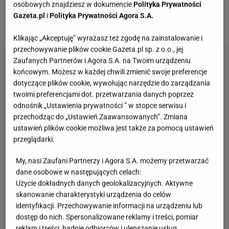
osobowych znajdziesz w dokumencie
Polityka Prywatności
francuskim winem - wszystko z dostawą pod same
Gazeta.pl
i
Polityka Prywatności Agora S.A.
drzwi.
Klikając „Akceptuję” wyrażasz też zgodę na zainstalowanie i
przechowywanie plików cookie Gazeta.pl sp. z o.o., jej
Zaufanych Partnerów i Agora S.A. na Twoim urządzeniu
końcowym. Możesz w każdej chwili zmienić swoje preferencje
dotyczące plików cookie, wywołując narzędzie do zarządzania
twoimi preferencjami dot. przetwarzania danych poprzez
odnośnik „Ustawienia prywatności ” w stopce serwisu i
przechodząc do „Ustawień Zaawansowanych”. Zmiana
ustawień plików cookie możliwa jest także za pomocą ustawień
przeglądarki.
My, nasi Zaufani Partnerzy i Agora S.A. możemy przetwarzać
dane osobowe w następujących celach:
Użycie dokładnych danych geolokalizacyjnych. Aktywne
skanowanie charakterystyki urządzenia do celów
identyfikacji. Przechowywanie informacji na urządzeniu lub
dostęp do nich. Spersonalizowane reklamy i treści, pomiar
reklam i treści, badnie odbiorców i ulepszanie usług.