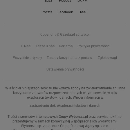
Buzz
Pogoda
Tok.FM
Poczta
Facebook
RSS
Copyright © Gazeta.pl sp. z o.o.
O Nas
Staże u nas
Reklama
Polityka prywatności
Wszystkie artykuły
Zasady korzystania z portalu
Zgłoś uwagi
Ustawienia prywatności
Właściciel niniejszego serwisu nie wyraża zgody na zwielokrotnianie ani inne
korzystanie z utworów rozpowszechnionych w tym serwisie, w celu
eksploracji tekstów i danych. Więcej informacji w
zastrzeżeniu dot. eksploracji tekstów i danych
Treści z
serwisów internetowych Grupy Wyborcza.pl
oraz serwisu tokfm.pl
prezentujemy w ramach komercyjnej współpracy z ich wydawcami:
Wyborcza sp. z o.o. oraz Grupą Radiową Agory sp. z o.o.