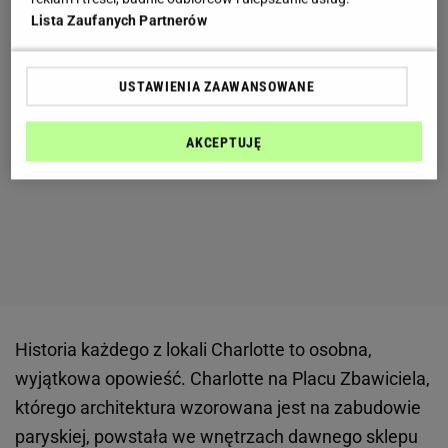
Lista Zaufanych Partnerów
USTAWIENIA ZAAWANSOWANE
AKCEPTUJĘ
Historia każdego z lokali Charlotte to osobna,
wyjątkowa opowieść. Charlotte na Placu Zbawiciela,
którego architektura wzorowana jest na zabudowie
paryskiej, powstała we wnętrzach dawnego sklepu