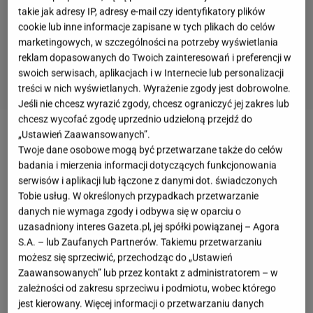
takie jak adresy IP, adresy e-mail czy identyfikatory plików
cookie lub inne informacje zapisane w tych plikach do celów
marketingowych, w szczególności na potrzeby wyświetlania
reklam dopasowanych do Twoich zainteresowań i preferencji w
swoich serwisach, aplikacjach i w Internecie lub personalizacji
treści w nich wyświetlanych. Wyrażenie zgody jest dobrowolne.
Jeśli nie chcesz wyrazić zgody, chcesz ograniczyć jej zakres lub
chcesz wycofać zgodę uprzednio udzieloną przejdź do
„Ustawień Zaawansowanych”.
Pół miliona kaw, ponad 300 tysięcy croissantów i
Twoje dane osobowe mogą być przetwarzane także do celów
400 tysięcy śniadań rocznie - tak w liczbach można
badania i mierzenia informacji dotyczących funkcjonowania
podsumować sukces Charlotte. Bistro, działające w
serwisów i aplikacji lub łączone z danymi dot. świadczonych
Tobie usług. W określonych przypadkach przetwarzanie
trzech miastach i 6 lokalach, już wkrótce będzie na
danych nie wymaga zgody i odbywa się w oparciu o
wyciągnięcie ręki dla osób z całej Polski dzięki
uzasadniony interes Gazeta.pl, jej spółki powiązanej – Agora
tworzącemu się właśnie sklepowi online, który
S.A. – lub Zaufanych Partnerów. Takiemu przetwarzaniu
możesz się sprzeciwić, przechodząc do „Ustawień
umożliwi zakup markowych szlagierów Charlotte,
Zaawansowanych” lub przez kontakt z administratorem – w
takich jak czekolady, konfitury, miód z lawendą,
zależności od zakresu sprzeciwu i podmiotu, wobec którego
słony karmel, domowa granola i zestawy z
jest kierowany. Więcej informacji o przetwarzaniu danych