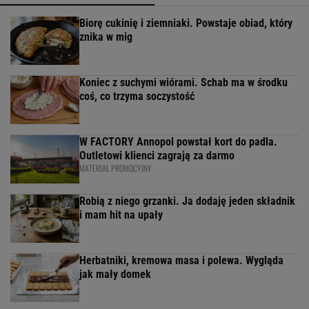
Biorę cukinię i ziemniaki. Powstaje obiad, który
znika w mig
Koniec z suchymi wiórami. Schab ma w środku
coś, co trzyma soczystość
W FACTORY Annopol powstał kort do padla.
Outletowi klienci zagrają za darmo
MATERIAŁ PROMOCYJNY
Robią z niego grzanki. Ja dodaję jeden składnik
i mam hit na upały
Herbatniki, kremowa masa i polewa. Wygląda
jak mały domek