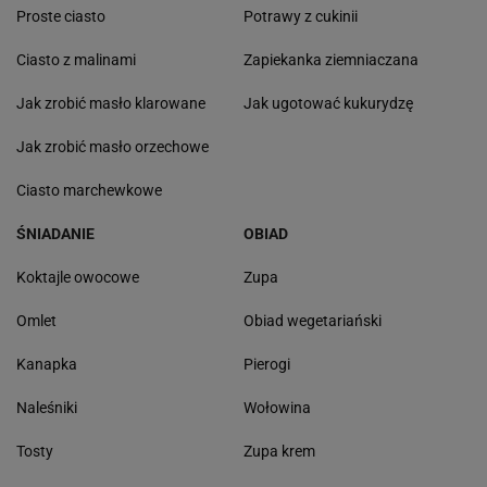
Proste ciasto
Potrawy z cukinii
Ciasto z malinami
Zapiekanka ziemniaczana
Jak zrobić masło klarowane
Jak ugotować kukurydzę
Jak zrobić masło orzechowe
Ciasto marchewkowe
ŚNIADANIE
OBIAD
Koktajle owocowe
Zupa
Omlet
Obiad wegetariański
Kanapka
Pierogi
Naleśniki
Wołowina
Tosty
Zupa krem