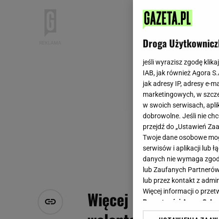
Droga Użytkownicz
jeśli wyrazisz zgodę klika
IAB, jak również Agora S
jak adresy IP, adresy e-m
marketingowych, w szcze
w swoich serwisach, aplik
dobrowolne. Jeśli nie ch
przejdź do „Ustawień Z
Twoje dane osobowe mogą
serwisów i aplikacji lub
danych nie wymaga zgody 
lub Zaufanych Partnerów
lub przez kontakt z admi
Więcej informacji o prz
Więcej pary do dział
Prywatności Agora S.A.