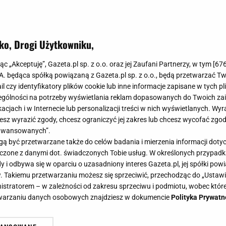
ko, Drogi Użytkowniku,
jąc „Akceptuję”, Gazeta.pl sp. z o.o. oraz jej Zaufani Partnerzy, w tym [
67
.A. będąca spółką powiązaną z Gazeta.pl sp. z o.o., będą przetwarzać T
ail czy identyfikatory plików cookie lub inne informacje zapisane w tych p
gólności na potrzeby wyświetlania reklam dopasowanych do Twoich zain
acjach i w Internecie lub personalizacji treści w nich wyświetlanych. Wyr
cesz wyrazić zgody, chcesz ograniczyć jej zakres lub chcesz wycofać zgo
aawansowanych”.
 być przetwarzane także do celów badania i mierzenia informacji dot
 łączone z danymi dot. świadczonych Tobie usług. W określonych przypad
i odbywa się w oparciu o uzasadniony interes Gazeta.pl, jej spółki powi
. Takiemu przetwarzaniu możesz się sprzeciwić, przechodząc do „Ust
nistratorem – w zależności od zakresu sprzeciwu i podmiotu, wobec które
etwarzaniu danych osobowych znajdziesz w dokumencie
Polityka Prywatn
ania. McDonald's Polska wspiera