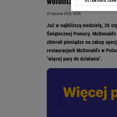
wolontariuszy WOŚP
USTAWIENIA ZAA
Klikając „Akceptuję” wyra
Zaufanych Partnerów i A
25 stycznia 2025, 10:33
dotyczące plików cookie,
odnośnik „Ustawienia pr
Już w najbliższą niedzielę, 26 st
plików cookie możliwa je
Świątecznej Pomocy. McDonald's 
My, nasi Zaufani Partne
zbierali pieniądze na zakup specj
Użycie dokładnych danych
Przechowywanie informacji
restauracjach McDonald's w Polsc
badnie odbiorców i uleps
"więcej pary do działania".