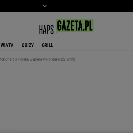
ZIECKO
MOTO
ŚWIATA
QUIZY
GRILL
 McDonald's Polska wspiera wolontariuszy WOŚP