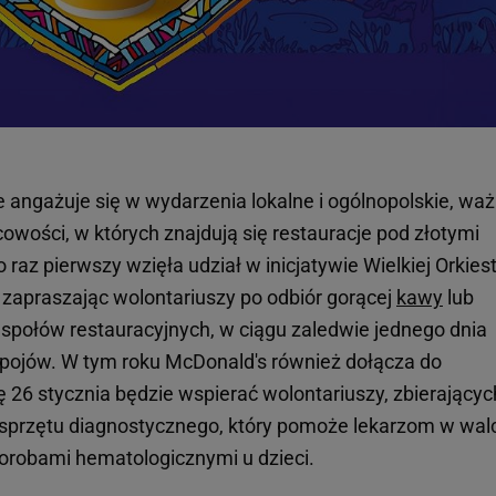
angażuje się w wydarzenia lokalne i ogólnopolskie, waż
ości, w których znajdują się restauracje pod złotymi
raz pierwszy wzięła udział w inicjatywie Wielkiej Orkies
apraszając wolontariuszy po odbiór gorącej
kawy
lub
społów restauracyjnych, w ciągu zaledwie jednego dnia
apojów. W tym roku McDonald's również dołącza do
lę 26 stycznia będzie wspierać wolontariuszy, zbierającyc
przętu diagnostycznego, który pomoże lekarzom w wal
orobami hematologicznymi u dzieci.