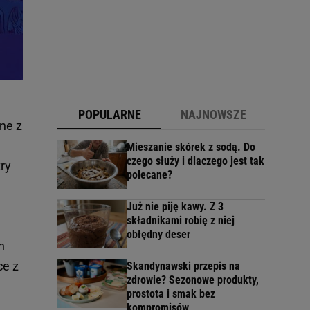
POPULARNE
NAJNOWSZE
ne z
Mieszanie skórek z sodą. Do
czego służy i dlaczego jest tak
try
polecane?
Już nie piję kawy. Z 3
składnikami robię z niej
obłędny deser
h
ce z
Skandynawski przepis na
zdrowie? Sezonowe produkty,
prostota i smak bez
kompromisów