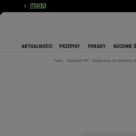
WIADOMOŚCI
NEXT
SPORT
PLOTEK
D
AKTUALNOŚCI
PRZEPISY
PORADY
KUCHNIE 
Haps
Materiały PR
Więcej pary do działania.