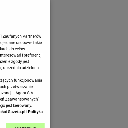
6
] Zaufanych Partnerów
woje dane osobowe takie
likach do celów
teresowań i preferencji
ażenie zgody jest
dę uprzednio udzieloną
yczących funkcjonowania
kach przetwarzanie
ązanej – Agora S.A. –
awień Zaawansowanych”
go jest kierowany.
ości Gazeta.pl
i
Polityka