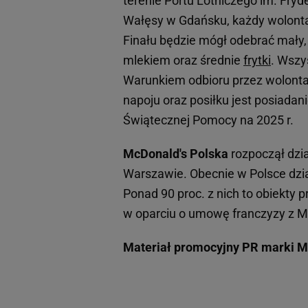
terenie Portu Lotniczego im. Fry
Wałęsy w Gdańsku, każdy wolontar
Finału będzie mógł odebrać mały, 
mlekiem oraz średnie
frytki
. Wszy
Warunkiem odbioru przez wolontar
napoju oraz posiłku jest posiadani
Świątecznej Pomocy na 2025 r.
McDonald's Polska
rozpoczął dzia
Warszawie. Obecnie w Polsce dział
Ponad 90 proc. z nich to obiekty
w oparciu o umowę franczyzy z M
Materiał promocyjny PR marki M