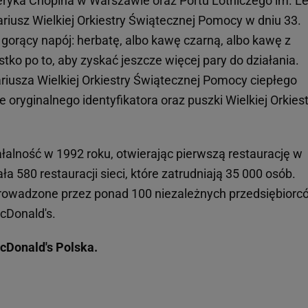
deryka Chopina w Warszawie oraz Portu Lotniczego im. L
iusz Wielkiej Orkiestry Świątecznej Pomocy w dniu 33.
gorący napój: herbatę, albo kawę czarną, albo kawę z
stko po to, aby zyskać jeszcze więcej pary do działania.
iusza Wielkiej Orkiestry Świątecznej Pomocy ciepłego
e oryginalnego identyfikatora oraz puszki Wielkiej Orkies
łalność w 1992 roku, otwierając pierwszą restaurację w
a 580 restauracji sieci, które zatrudniają 35 000 osób.
 prowadzone przez ponad 100 niezależnych przedsiębiorc
cDonald's.
cDonald's Polska.