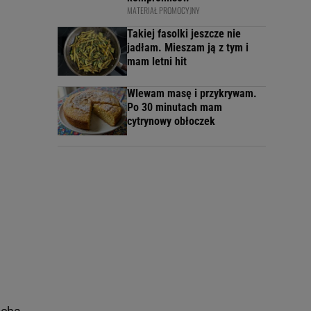
MATERIAŁ PROMOCYJNY
Takiej fasolki jeszcze nie
jadłam. Mieszam ją z tym i
mam letni hit
Wlewam masę i przykrywam.
Po 30 minutach mam
cytrynowy obłoczek