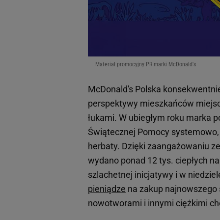
Materiał promocyjny PR marki McDonald's
McDonald's Polska konsekwentnie 
perspektywy mieszkańców miejscow
łukami. W ubiegłym roku marka po 
Świątecznej Pomocy systemowo, z
herbaty. Dzięki zaangażowaniu ze
wydano ponad 12 tys. ciepłych n
szlachetnej inicjatywy i w niedzie
pieniądze
na zakup najnowszego s
nowotworami i innymi ciężkimi ch