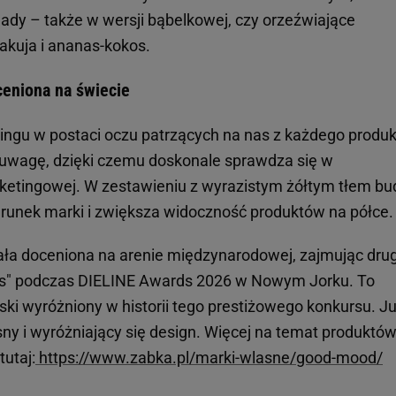
lady – także w wersji bąbelkowej, czy orzeźwiające
kuja i ananas-kokos.
eniona na świecie
ingu w postaci oczu patrzących na nas z każdego produ
uwagę, dzięki czemu doskonale sprawdza się w
ketingowej. W zestawieniu z wyrazistym żółtym tłem bu
runek marki i zwiększa widoczność produktów na półce.
tała doceniona na arenie międzynarodowej, zajmując dru
bels" podczas DIELINE Awards 2026 w Nowym Jorku. To
ski wyróżniony w historii tego prestiżowego konkursu. Ju
y i wyróżniający się design. Więcej na temat produktó
utaj:
https://www.zabka.pl/marki-wlasne/good-mood/