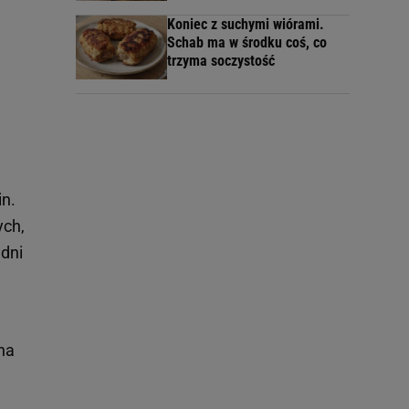
Koniec z suchymi wiórami.
Schab ma w środku coś, co
trzyma soczystość
in.
ych,
dni
na
e