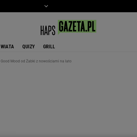
ZIECKO
MOTO
ŚWIATA
QUIZY
GRILL
- Good Mood od Żabki z nowościami na lato