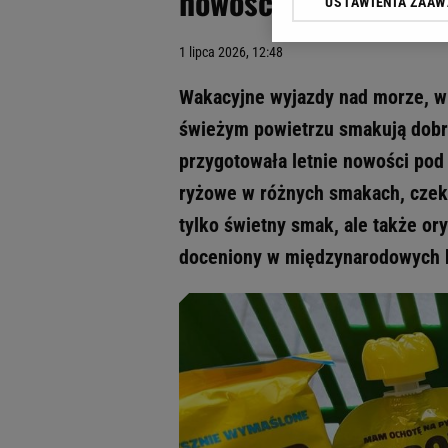
nowościami na lato
USTAWIENIA ZAA
Klikając „Akceptuję” wyra
Zaufanych Partnerów i A
1 lipca 2026, 12:48
dotyczące plików cookie,
odnośnik „Ustawienia pr
Wakacyjne wyjazdy nad morze, w g
plików cookie możliwa je
świeżym powietrzu smakują dobry
My, nasi Zaufani Partne
przygotowała letnie nowości pod
Użycie dokładnych danych
Przechowywanie informacji
ryżowe w różnych smakach, czeko
badnie odbiorców i uleps
tylko świetny smak, ale także or
doceniony w międzynarodowych 