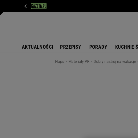
WIADOMOŚCI
NEXT
SPORT
PLOTEK
D
AKTUALNOŚCI
PRZEPISY
PORADY
KUCHNIE 
Haps
Materiały PR
Dobry nastrój na wakacje 