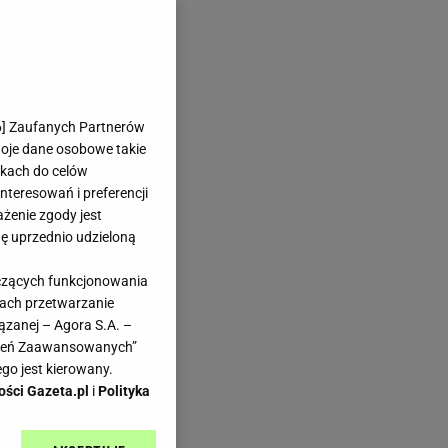
6
] Zaufanych Partnerów
woje dane osobowe takie
likach do celów
teresowań i preferencji
ażenie zgody jest
dę uprzednio udzieloną
yczących funkcjonowania
kach przetwarzanie
ązanej – Agora S.A. –
awień Zaawansowanych”
go jest kierowany.
ości Gazeta.pl
i
Polityka