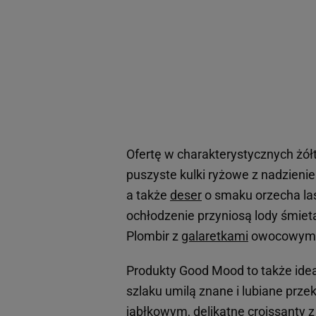
Ofertę w charakterystycznych żół
puszyste kulki ryżowe z nadzien
a także
deser
o smaku orzecha las
ochłodzenie przyniosą lody śmiet
Plombir z
galaretkami
owocowymi 
Produkty Good Mood to także ide
szlaku umilą znane i lubiane przek
jabłkowym, delikatne croissanty