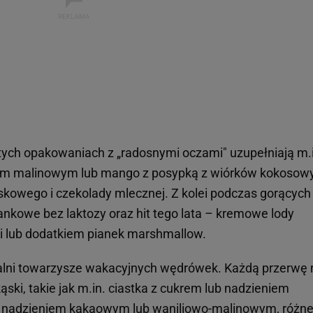
tych opakowaniach z „radosnymi oczami" uzupełniają m.
iem malinowym lub mango z posypką z wiórków kokosow
kowego i czekolady mlecznej. Z kolei podczas gorących 
ankowe bez laktozy oraz hit tego lata – kremowe lody
lub dodatkiem pianek marshmallow.
alni towarzysze wakacyjnych wędrówek. Każdą przerwę 
ąski, takie jak m.in. ciastka z cukrem lub nadzieniem
 z nadzieniem kakaowym lub waniliowo-malinowym, różn