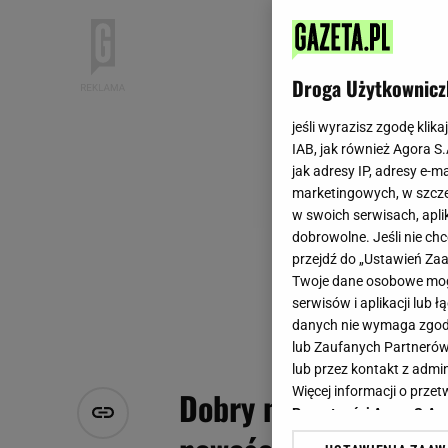
Droga Użytkownicz
jeśli wyrazisz zgodę klika
IAB, jak również Agora S
jak adresy IP, adresy e-m
marketingowych, w szcze
w swoich serwisach, aplik
dobrowolne. Jeśli nie ch
przejdź do „Ustawień Z
Twoje dane osobowe mogą
serwisów i aplikacji lub
danych nie wymaga zgody 
lub Zaufanych Partnerów
lub przez kontakt z admi
Więcej informacji o prz
Dobry nastrój na wak
Prywatności Agora S.A.