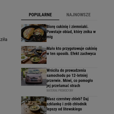
POPULARNE
NAJNOWSZE
Biorę cukinię i ziemniaki.
Powstaje obiad, który znika w
mig
ziła
Mało kto przygotowuje cukinię
w ten sposób. Efekt zachwyca
Wróciła do prowadzenia
samochodu po 12-letniej
przerwie. Mówi, co pomogło
jej przełamać strach
MATERIAŁ PROMOCYJNY
Masz czerstwy chleb? Daj
szklankę i zrób chłodnik
lepszy od litewskiego