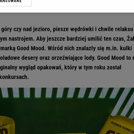
WANSOWANE
żasz też zgodę na zainstalowanie i przechowywanie plików cookie Gazeta.p
gora S.A. na Twoim urządzeniu końcowym. Możesz w każdej chwili zmien
 wywołując narzędzie do zarządzania twoimi preferencjami dot. przetw
ywatności ” w stopce serwisu i przechodząc do „Ustawień Zaawansowan
óry czy nad jezioro, piesze wędrówki i chwile relaksu
st także za pomocą ustawień przeglądarki.
m nastrojem. Aby jeszcze bardziej umilić ten czas, Ża
rzy i Agora S.A. możemy przetwarzać dane osobowe w następujących cel
 marką Good Mood. Wśród nich znalazły się m.in. kulki
 geolokalizacyjnych. Aktywne skanowanie charakterystyki urządzenia do
 na urządzeniu lub dostęp do nich. Spersonalizowane reklamy i treści, p
ladowe desery oraz orzeźwiające lody. Good Mood to 
zanie usług.
Lista Zaufanych Partnerów
yginalny wygląd opakowań, który w tym roku został
konkursach.