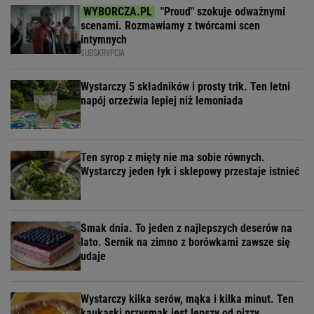
"Proud" szokuje odważnymi
scenami. Rozmawiamy z twórcami scen
intymnych
SUBSKRYPCJA
Wystarczy 5 składników i prosty trik. Ten letni
napój orzeźwia lepiej niż lemoniada
Ten syrop z mięty nie ma sobie równych.
Wystarczy jeden łyk i sklepowy przestaje istnieć
Smak dnia. To jeden z najlepszych deserów na
lato. Sernik na zimno z borówkami zawsze się
udaje
Wystarczy kilka serów, mąka i kilka minut. Ten
kaukaski przysmak jest lepszy od pizzy