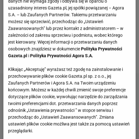
danych nie wymaga zgody i odbywa się w oparciu o
Żabki odpowiadają na potrzeby klientów żyjących w
uzasadniony interes Gazeta.pl, jej spółki powiązanej – Agora
biegu – stanowią świadomy wybór w drodze do
S.A. – lub Zaufanych Partnerów. Takiemu przetwarzaniu
możesz się sprzeciwić, przechodząc do „Ustawień
pracy, szkoły czy między codziennymi obowiązkami.
Zaawansowanych” lub przez kontakt z administratorem – w
Dzięki temu kategoria ta staje się naturalnym
zależności od zakresu sprzeciwu i podmiotu, wobec którego
elementem oferty convenience, opartej na
jest kierowany. Więcej informacji o przetwarzaniu danych
osobowych znajdziesz w dokumencie
Polityka Prywatności
świeżości, wysokiej jakości, powtarzalności oraz
Gazeta.pl
i
Polityka Prywatności Agora S.A.
konsumpcji tu i teraz.
Klikając „Akceptuję” wyrażasz też zgodę na zainstalowanie i
przechowywanie plików cookie Gazeta.pl sp. z o.o., jej
Zaufanych Partnerów i Agora S.A. na Twoim urządzeniu
końcowym. Możesz w każdej chwili zmienić swoje preferencje
dotyczące plików cookie, wywołując narzędzie do zarządzania
twoimi preferencjami dot. przetwarzania danych poprzez
odnośnik „Ustawienia prywatności ” w stopce serwisu i
przechodząc do „Ustawień Zaawansowanych”. Zmiana
ustawień plików cookie możliwa jest także za pomocą ustawień
przeglądarki.