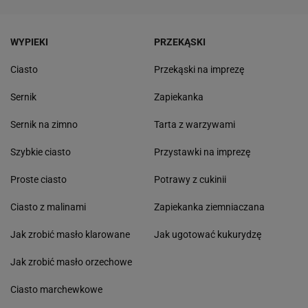
WYPIEKI
PRZEKĄSKI
Ciasto
Przekąski na imprezę
Sernik
Zapiekanka
Sernik na zimno
Tarta z warzywami
Szybkie ciasto
Przystawki na imprezę
Proste ciasto
Potrawy z cukinii
Ciasto z malinami
Zapiekanka ziemniaczana
Jak zrobić masło klarowane
Jak ugotować kukurydzę
Jak zrobić masło orzechowe
Ciasto marchewkowe