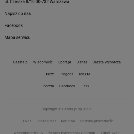
ul. Czerska 8/10 00-732 Warszawa
Napisz do nas
Facebook
Mapa serwisu
Gazeta.pl
Wiadomości
Sport.pl
Biznes
Gazeta Wyborcza
Buzz
Pogoda
Tok.FM
Poczta
Facebook
RSS
Copyright © Gazeta.pl sp. z o.o.
O Nas
Staże u nas
Reklama
Polityka prywatności
Wszystkie artykuły
Zasady korzystania z portalu
Zgłoś uwagi