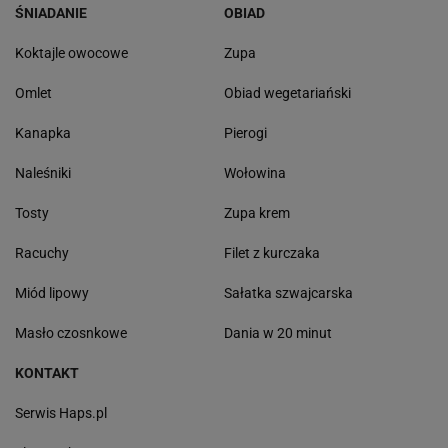
ŚNIADANIE
OBIAD
Koktajle owocowe
Zupa
Omlet
Obiad wegetariański
Kanapka
Pierogi
Naleśniki
Wołowina
Tosty
Zupa krem
Racuchy
Filet z kurczaka
Miód lipowy
Sałatka szwajcarska
Masło czosnkowe
Dania w 20 minut
KONTAKT
Serwis Haps.pl