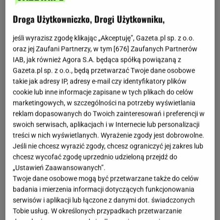
Droga Użytkowniczko, Drogi Użytkowniku,
jeśli wyrazisz zgodę klikając „Akceptuję”, Gazeta.pl sp. z o.o.
oraz jej Zaufani Partnerzy, w tym [
676
] Zaufanych Partnerów
IAB, jak również Agora S.A. będąca spółką powiązaną z
Gazeta.pl sp. z o.o., będą przetwarzać Twoje dane osobowe
takie jak adresy IP, adresy e-mail czy identyfikatory plików
cookie lub inne informacje zapisane w tych plikach do celów
marketingowych, w szczególności na potrzeby wyświetlania
reklam dopasowanych do Twoich zainteresowań i preferencji w
swoich serwisach, aplikacjach i w Internecie lub personalizacji
Owocowe przekąski tu i teraz
treści w nich wyświetlanych. Wyrażenie zgody jest dobrowolne.
Jeśli nie chcesz wyrazić zgody, chcesz ograniczyć jej zakres lub
Sieć postawiła sobie za cel odejście od skojarzeń
chcesz wycofać zgodę uprzednio udzieloną przejdź do
„Ustawień Zaawansowanych”.
owoców z zakupami robionymi na zapas, typowymi
Twoje dane osobowe mogą być przetwarzane także do celów
dla dyskontów, na rzecz budowania wizerunku
badania i mierzenia informacji dotyczących funkcjonowania
świeżej i wygodnej
przekąski
dostępnej od ręki w
serwisów i aplikacji lub łączone z danymi dot. świadczonych
Tobie usług. W określonych przypadkach przetwarzanie
preferowanej ilości. Owoce i
warzywa
w ofercie