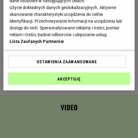
dane osobowe w następujących celach:
Mleko 3.2 proc.
- 80 ml
Użycie dokładnych danych geolokalizacyjnych. Aktywne
Śmietana 30 proc.
- 80 ml
skanowanie charakterystyki urządzenia do celów
identyfikacji. Przechowywanie informacji na urządzeniu lub
Jajka
- 1
dostęp do nich. Spersonalizowane reklamy i treści, pomiar
reklam i treści, badnie odbiorców i ulepszanie usług.
Brązowy cukier demerara
- 2 łyżki + 1 do posypania
Lista Zaufanych Partnerów
Sól
- szczypta
Masło
- 1/3 kostki + łyżka do wysmarowania formy
USTAWIENIA ZAAWANSOWANE
Rodzynki
- garść
AKCEPTUJĘ
Cynamon
- łyżka, do posypania
VIDEO