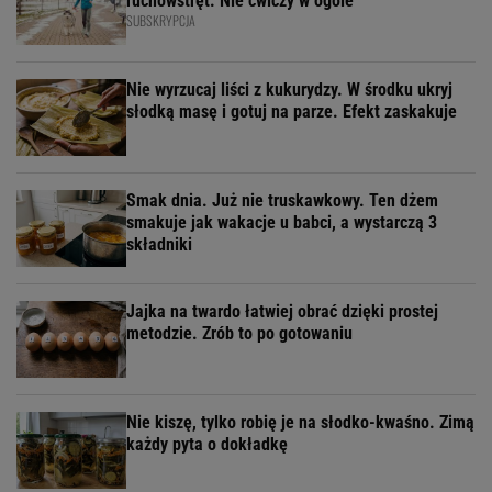
ruchowstręt. Nie ćwiczy w ogóle
SUBSKRYPCJA
Nie wyrzucaj liści z kukurydzy. W środku ukryj
słodką masę i gotuj na parze. Efekt zaskakuje
Smak dnia. Już nie truskawkowy. Ten dżem
smakuje jak wakacje u babci, a wystarczą 3
składniki
Jajka na twardo łatwiej obrać dzięki prostej
metodzie. Zrób to po gotowaniu
Nie kiszę, tylko robię je na słodko-kwaśno. Zimą
każdy pyta o dokładkę