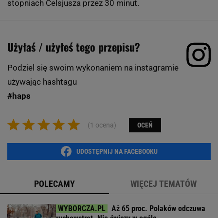
stopniach Celsjusza przez 30 minut.
Użyłaś / użyłeś tego przepisu?
Podziel się swoim wykonaniem na instagramie
używając hashtagu
#haps
(1 ocena)
OCEŃ
UDOSTĘPNIJ NA FACEBOOKU
POLECAMY
WIĘCEJ TEMATÓW
Aż 65 proc. Polaków odczuwa