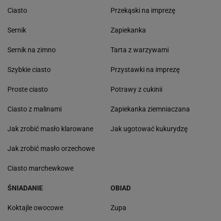
Ciasto
Przekąski na imprezę
Sernik
Zapiekanka
Sernik na zimno
Tarta z warzywami
Szybkie ciasto
Przystawki na imprezę
Proste ciasto
Potrawy z cukinii
Ciasto z malinami
Zapiekanka ziemniaczana
Jak zrobić masło klarowane
Jak ugotować kukurydzę
Jak zrobić masło orzechowe
Ciasto marchewkowe
ŚNIADANIE
OBIAD
Koktajle owocowe
Zupa