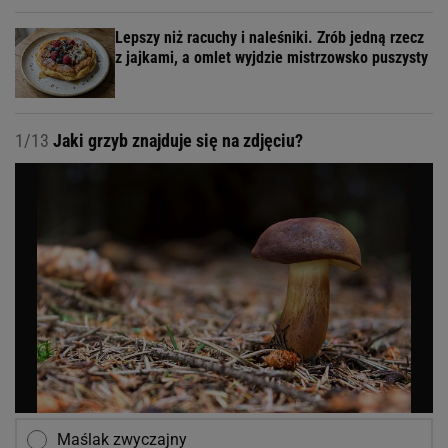
Lepszy niż racuchy i naleśniki. Zrób jedną rzecz
z jajkami, a omlet wyjdzie mistrzowsko puszysty
1/13
Jaki grzyb znajduje się na zdjęciu?
Maślak zwyczajny