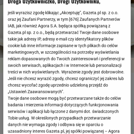
Droga Użytkowniczko, Drogi Użytkowniku,
jeśli wyrazisz zgodę klikając „Akceptuję”, Gazeta.pl sp. z o.o.
oraz jej Zaufani Partnerzy, w tym [
676
] Zaufanych Partnerów
IAB, jak również Agora S.A. będąca spółką powiązaną z
Gazeta.pl sp. z o.o., będą przetwarzać Twoje dane osobowe
takie jak adresy IP, adresy e-mail czy identyfikatory plików
cookie lub inne informacje zapisane w tych plikach do celów
marketingowych, w szczególności na potrzeby wyświetlania
reklam dopasowanych do Twoich zainteresowań i preferencji w
Przegląd
Składniki
Kroki
swoich serwisach, aplikacjach i w Internecie lub personalizacji
treści w nich wyświetlanych. Wyrażenie zgody jest dobrowolne.
Jeśli nie chcesz wyrazić zgody, chcesz ograniczyć jej zakres lub
Chałka i masło to duet idealny. Dlaczego więc
chcesz wycofać zgodę uprzednio udzieloną przejdź do
„Ustawień Zaawansowanych”.
ograniczać się do smarowania kromki i jedzenia 'na
Twoje dane osobowe mogą być przetwarzane także do celów
sucho'? Przygotujcie klasyczny bread and butter
badania i mierzenia informacji dotyczących funkcjonowania
pudding, czyli zapiekane ciasto z chałki i masła.
serwisów i aplikacji lub łączone z danymi dot. świadczonych
Tobie usług. W określonych przypadkach przetwarzanie
Gwarantujemy - nie pożałujecie.
danych nie wymaga zgody i odbywa się w oparciu o
uzasadniony interes Gazeta.pl, jej spółki powiązanej – Agora