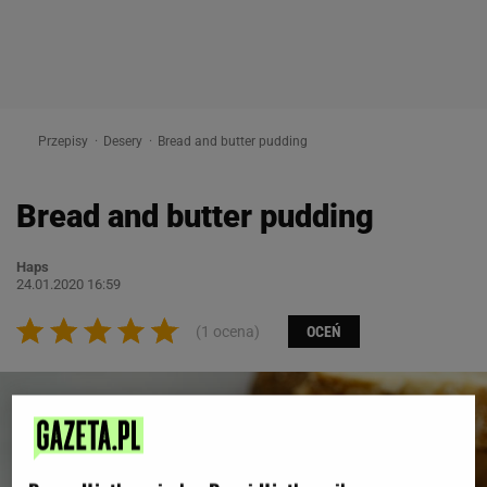
Przepisy
Desery
Bread and butter pudding
Bread and butter pudding
Haps
24.01.2020 16:59
(1 ocena)
OCEŃ