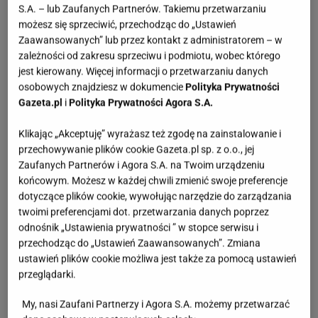
S.A. – lub Zaufanych Partnerów. Takiemu przetwarzaniu
Czas przygotowania
do godziny
możesz się sprzeciwić, przechodząc do „Ustawień
Zaawansowanych” lub przez kontakt z administratorem – w
zależności od zakresu sprzeciwu i podmiotu, wobec którego
jest kierowany. Więcej informacji o przetwarzaniu danych
Poziom trudności
łatwy
osobowych znajdziesz w dokumencie
Polityka Prywatności
Gazeta.pl
i
Polityka Prywatności Agora S.A.
Klikając „Akceptuję” wyrażasz też zgodę na zainstalowanie i
Można zamrażać?
Nie
przechowywanie plików cookie Gazeta.pl sp. z o.o., jej
Zaufanych Partnerów i Agora S.A. na Twoim urządzeniu
Przekąska
końcowym. Możesz w każdej chwili zmienić swoje preferencje
dotyczące plików cookie, wywołując narzędzie do zarządzania
twoimi preferencjami dot. przetwarzania danych poprzez
odnośnik „Ustawienia prywatności ” w stopce serwisu i
przechodząc do „Ustawień Zaawansowanych”. Zmiana
SKŁADNIKI
(6 porcji)
ustawień plików cookie możliwa jest także za pomocą ustawień
przeglądarki.
Chałka
- 1
My, nasi Zaufani Partnerzy i Agora S.A. możemy przetwarzać