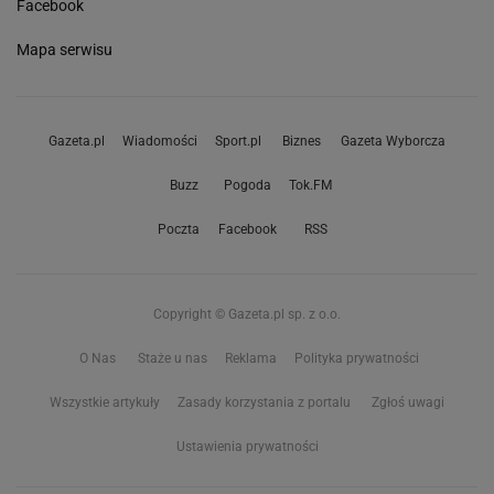
Facebook
Mapa serwisu
Gazeta.pl
Wiadomości
Sport.pl
Biznes
Gazeta Wyborcza
Buzz
Pogoda
Tok.FM
Poczta
Facebook
RSS
Copyright © Gazeta.pl sp. z o.o.
O Nas
Staże u nas
Reklama
Polityka prywatności
Wszystkie artykuły
Zasady korzystania z portalu
Zgłoś uwagi
Ustawienia prywatności