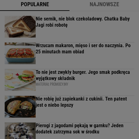
POPULARNE
NAJNOWSZE
Nie sernik, nie blok czekoladowy. Chatka Baby
Jagi robi robotę
Wrzucam makaron, mięso i ser do naczynia. Po
25 minutach mam obiad
To nie jest zwykły burger. Jego smak podkręca
wyjątkowy składnik
MATERIAŁ PROMOCYJNY
Nie robię już zapiekanki z cukinii. Ten patent
jest o niebo lepszy
Pierogi z jagodami pękają w garnku? Jeden
dodatek zatrzyma sok w środku