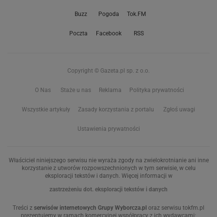
Buzz
Pogoda
Tok.FM
Poczta
Facebook
RSS
Copyright © Gazeta.pl sp. z o.o.
O Nas
Staże u nas
Reklama
Polityka prywatności
Wszystkie artykuły
Zasady korzystania z portalu
Zgłoś uwagi
Ustawienia prywatności
Właściciel niniejszego serwisu nie wyraża zgody na zwielokrotnianie ani inne
korzystanie z utworów rozpowszechnionych w tym serwisie, w celu
eksploracji tekstów i danych. Więcej informacji w
zastrzeżeniu dot. eksploracji tekstów i danych
Treści z
serwisów internetowych Grupy Wyborcza.pl
oraz serwisu tokfm.pl
prezentujemy w ramach komercyjnej współpracy z ich wydawcami: