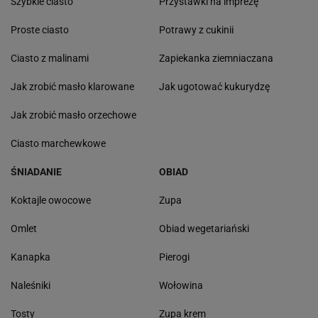
Szybkie ciasto
Przystawki na imprezę
Proste ciasto
Potrawy z cukinii
Ciasto z malinami
Zapiekanka ziemniaczana
Jak zrobić masło klarowane
Jak ugotować kukurydzę
Jak zrobić masło orzechowe
Ciasto marchewkowe
ŚNIADANIE
OBIAD
Koktajle owocowe
Zupa
Omlet
Obiad wegetariański
Kanapka
Pierogi
Naleśniki
Wołowina
Tosty
Zupa krem