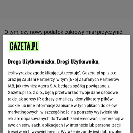
O tym, czy nowy podatek cukrowy miał przyczynić
się do ograniczenia przez Polaków słodzonych
napojów, czy może powody jego wprowadzenia były
inne, można długo dyskutować. Ale czy wiecie, że 90
Droga Użytkowniczko, Drogi Użytkowniku,
lat temu polski rząd promował cukier i otwarcie
jeśli wyrazisz zgodę klikając „Akceptuję”, Gazeta.pl sp. z o.o.
zachęcał, by Polacy go spożywali? "Cukier krzepi!" -
oraz jej Zaufani Partnerzy, w tym [
676
] Zaufanych Partnerów
ten slogan to prawdziwy staruszek!
IAB, jak również Agora S.A. będąca spółką powiązaną z
Gazeta.pl sp. z o.o., będą przetwarzać Twoje dane osobowe
takie jak adresy IP, adresy e-mail czy identyfikatory plików
cookie lub inne informacje zapisane w tych plikach do celów
marketingowych, w szczególności na potrzeby wyświetlania
reklam dopasowanych do Twoich zainteresowań i preferencji w
swoich serwisach, aplikacjach i w Internecie lub personalizacji
treści w nich wyświetlanych. Wyrażenie zgody jest dobrowolne.