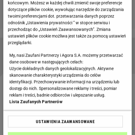
końcowym. Możesz w każdej chwili zmienić swoje preferencje
dotyczące plików cookie, wywołując narzędzie do zarządzania
twoimi preferencjami dot. przetwarzania danych poprzez
odnośnik „Ustawienia prywatności ” w stopce serwisu i
przechodząc do „Ustawień Zaawansowanych”. Zmiana
ustawień plików cookie możliwa jest także za pomocą ustawień
przeglądarki.
Podatek cukrowy. 60 % Polaków nie wierzy w
efekty takiej walki z otyłością
My, nasi Zaufani Partnerzy i Agora S.A. możemy przetwarzać
dane osobowe w następujących celach:
Użycie dokładnych danych geolokalizacyjnych. Aktywne
skanowanie charakterystyki urządzenia do celów
identyfikacji. Przechowywanie informacji na urządzeniu lub
Następna stacja - Cukier krzepi...
dostęp do nich. Spersonalizowane reklamy i treści, pomiar
reklam i treści, badnie odbiorców i ulepszanie usług.
Lista Zaufanych Partnerów
Popularne hasło "Cukier krzepi" wymyślił w 1931
roku jeden z najwybitniejszych reportażystów w
historii literatury polskiej, Melchior Wańkowicz.
USTAWIENIA ZAAWANSOWANE
Pracował wówczas jako doradca reklamowy