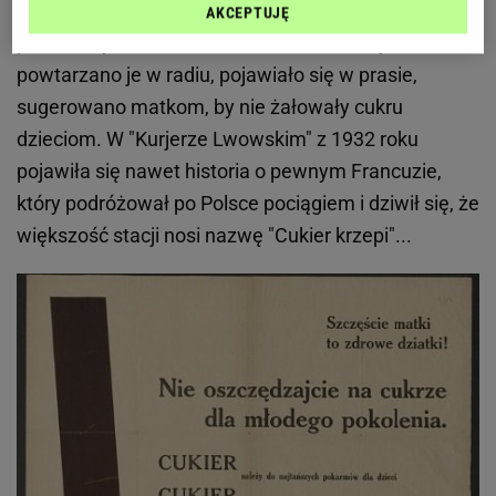
Związku Cukrowników. Slogan okazał się
AKCEPTUJĘ
prawdziwym hitem i trafił dosłownie wszędzie,
powtarzano je w radiu, pojawiało się w prasie,
sugerowano matkom, by nie żałowały cukru
dzieciom. W "Kurjerze Lwowskim" z 1932 roku
pojawiła się nawet historia o pewnym Francuzie,
który podróżował po Polsce pociągiem i dziwił się, że
większość stacji nosi nazwę "Cukier krzepi"...