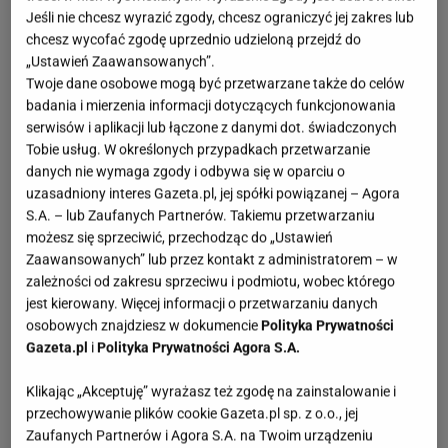
Jeśli nie chcesz wyrazić zgody, chcesz ograniczyć jej zakres lub
chcesz wycofać zgodę uprzednio udzieloną przejdź do
„Ustawień Zaawansowanych”.
Twoje dane osobowe mogą być przetwarzane także do celów
badania i mierzenia informacji dotyczących funkcjonowania
serwisów i aplikacji lub łączone z danymi dot. świadczonych
Tobie usług. W określonych przypadkach przetwarzanie
danych nie wymaga zgody i odbywa się w oparciu o
uzasadniony interes Gazeta.pl, jej spółki powiązanej – Agora
S.A. – lub Zaufanych Partnerów. Takiemu przetwarzaniu
możesz się sprzeciwić, przechodząc do „Ustawień
Zaawansowanych” lub przez kontakt z administratorem – w
zależności od zakresu sprzeciwu i podmiotu, wobec którego
jest kierowany. Więcej informacji o przetwarzaniu danych
osobowych znajdziesz w dokumencie
Polityka Prywatności
Gazeta.pl
i
Polityka Prywatności Agora S.A.
Klikając „Akceptuję” wyrażasz też zgodę na zainstalowanie i
przechowywanie plików cookie Gazeta.pl sp. z o.o., jej
Zaufanych Partnerów i Agora S.A. na Twoim urządzeniu