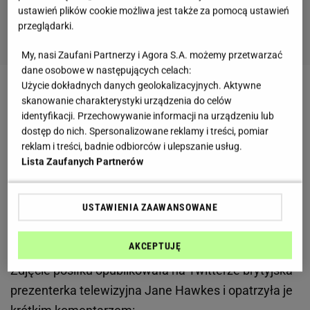
ustawień plików cookie możliwa jest także za pomocą ustawień
przeglądarki.
My, nasi Zaufani Partnerzy i Agora S.A. możemy przetwarzać
dane osobowe w następujących celach:
Użycie dokładnych danych geolokalizacyjnych. Aktywne
Jedzenie w samolotach często nie wygląda zbyt
skanowanie charakterystyki urządzenia do celów
estetycznie. Zazwyczaj jednak zjadliwie. Nie można
identyfikacji. Przechowywanie informacji na urządzeniu lub
dostęp do nich. Spersonalizowane reklamy i treści, pomiar
tego raczej powiedzieć o śniadaniu, które otrzymał
reklam i treści, badnie odbiorców i ulepszanie usług.
pasażer lecący liniami British Airways z Nigerii do
Lista Zaufanych Partnerów
Wielkiej Brytanii. Zwłaszcza że zdecydował się na lot
pierwszą klasą, za który miał zapłacić sześć tysięcy
USTAWIENIA ZAAWANSOWANE
funtów (niektóre źródła mówią nawet o siedmiu
tysiącach), co daje równowartość ok. 32 300 złotych.
AKCEPTUJĘ
Zdjęcie posiłku opublikowała na Twitterze brytyjska
prezenterka telewizyjna Jane Hawkes i opatrzyła je