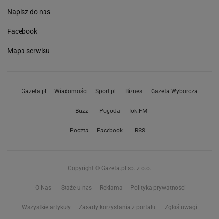
Napisz do nas
Facebook
Mapa serwisu
Gazeta.pl
Wiadomości
Sport.pl
Biznes
Gazeta Wyborcza
Buzz
Pogoda
Tok.FM
Poczta
Facebook
RSS
Copyright © Gazeta.pl sp. z o.o.
O Nas
Staże u nas
Reklama
Polityka prywatności
Wszystkie artykuły
Zasady korzystania z portalu
Zgłoś uwagi