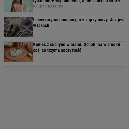
tylko dobre wspomnienia, a nie ślady na skórze
MATERIAŁ PROMOCYJNY
Leśny rarytas pomijany przez grzybiarzy. Już jest
w lasach
Koniec z suchymi wiórami. Schab ma w środku
coś, co trzyma soczystość