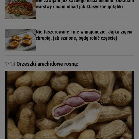
Nie zawijam już każdego liścia osobno. Układam
warstwy i mam obiad jak klasyczne gołąbki
Nie faszerowane i nie w majonezie. Jajka zięcia
chrupią, jak szalone, będę robić częściej
1/13
Orzeszki arachidowe rosną: