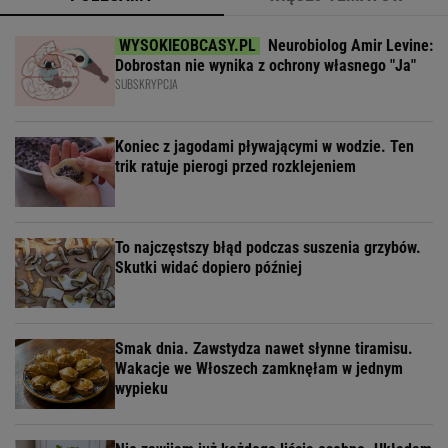
Neurobiolog Amir Levine:
Dobrostan nie wynika z ochrony własnego "Ja"
SUBSKRYPCJA
Koniec z jagodami pływającymi w wodzie. Ten
trik ratuje pierogi przed rozklejeniem
To najczęstszy błąd podczas suszenia grzybów.
Skutki widać dopiero później
Smak dnia. Zawstydza nawet słynne tiramisu.
Wakacje we Włoszech zamknęłam w jednym
wypieku