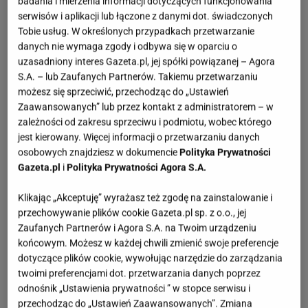
badania i mierzenia informacji dotyczących funkcjonowania
serwisów i aplikacji lub łączone z danymi dot. świadczonych
Tobie usług. W określonych przypadkach przetwarzanie
danych nie wymaga zgody i odbywa się w oparciu o
uzasadniony interes Gazeta.pl, jej spółki powiązanej – Agora
S.A. – lub Zaufanych Partnerów. Takiemu przetwarzaniu
możesz się sprzeciwić, przechodząc do „Ustawień
Zaawansowanych” lub przez kontakt z administratorem – w
zależności od zakresu sprzeciwu i podmiotu, wobec którego
jest kierowany. Więcej informacji o przetwarzaniu danych
osobowych znajdziesz w dokumencie
Polityka Prywatności
Gazeta.pl
i
Polityka Prywatności Agora S.A.
Klikając „Akceptuję” wyrażasz też zgodę na zainstalowanie i
przechowywanie plików cookie Gazeta.pl sp. z o.o., jej
Zaufanych Partnerów i Agora S.A. na Twoim urządzeniu
końcowym. Możesz w każdej chwili zmienić swoje preferencje
dotyczące plików cookie, wywołując narzędzie do zarządzania
twoimi preferencjami dot. przetwarzania danych poprzez
odnośnik „Ustawienia prywatności ” w stopce serwisu i
przechodząc do „Ustawień Zaawansowanych”. Zmiana