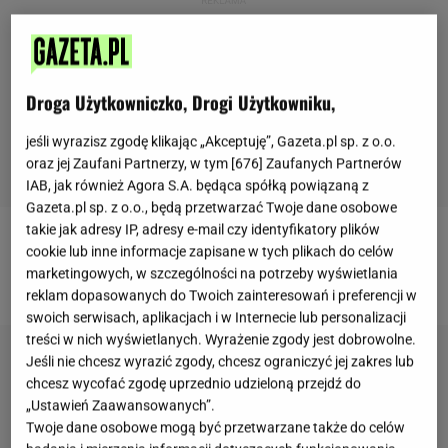
Droga Użytkowniczko, Drogi Użytkowniku,
jeśli wyrazisz zgodę klikając „Akceptuję”, Gazeta.pl sp. z o.o.
oraz jej Zaufani Partnerzy, w tym [
676
] Zaufanych Partnerów
IAB, jak również Agora S.A. będąca spółką powiązaną z
Gazeta.pl sp. z o.o., będą przetwarzać Twoje dane osobowe
takie jak adresy IP, adresy e-mail czy identyfikatory plików
Więcej podobnych treści znajdziesz na
stronie
cookie lub inne informacje zapisane w tych plikach do celów
marketingowych, w szczególności na potrzeby wyświetlania
głównej Gazeta.pl
.
reklam dopasowanych do Twoich zainteresowań i preferencji w
swoich serwisach, aplikacjach i w Internecie lub personalizacji
treści w nich wyświetlanych. Wyrażenie zgody jest dobrowolne.
Jeśli nie chcesz wyrazić zgody, chcesz ograniczyć jej zakres lub
chcesz wycofać zgodę uprzednio udzieloną przejdź do
„Ustawień Zaawansowanych”.
Twoje dane osobowe mogą być przetwarzane także do celów