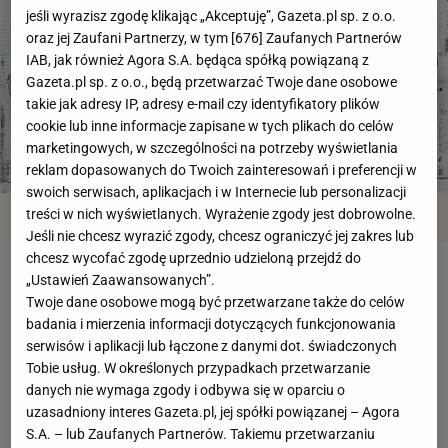
jeśli wyrazisz zgodę klikając „Akceptuję”, Gazeta.pl sp. z o.o.
oraz jej Zaufani Partnerzy, w tym [
676
] Zaufanych Partnerów
IAB, jak również Agora S.A. będąca spółką powiązaną z
Gazeta.pl sp. z o.o., będą przetwarzać Twoje dane osobowe
takie jak adresy IP, adresy e-mail czy identyfikatory plików
cookie lub inne informacje zapisane w tych plikach do celów
marketingowych, w szczególności na potrzeby wyświetlania
reklam dopasowanych do Twoich zainteresowań i preferencji w
swoich serwisach, aplikacjach i w Internecie lub personalizacji
treści w nich wyświetlanych. Wyrażenie zgody jest dobrowolne.
Przegląd
Składniki
Kroki
Jeśli nie chcesz wyrazić zgody, chcesz ograniczyć jej zakres lub
chcesz wycofać zgodę uprzednio udzieloną przejdź do
Ciastka śledziowe
„Ustawień Zaawansowanych”.
Twoje dane osobowe mogą być przetwarzane także do celów
badania i mierzenia informacji dotyczących funkcjonowania
serwisów i aplikacji lub łączone z danymi dot. świadczonych
Czas przygotowania
powyżej godziny
Tobie usług. W określonych przypadkach przetwarzanie
danych nie wymaga zgody i odbywa się w oparciu o
uzasadniony interes Gazeta.pl, jej spółki powiązanej – Agora
Przygotowanie:
Powyżej godziny
S.A. – lub Zaufanych Partnerów. Takiemu przetwarzaniu