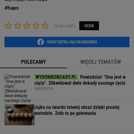
#haps
(brak ocen)
OCEŃ
UDOSTĘPNIJ NA FACEBOOKU
POLECAMY
WIĘCEJ TEMATÓW
Powiedział: "Ona jest w
ciąży". Zlikwidował dwie dekady naszego życia
SUBSKRYPCJA
Jajka na twardo łatwiej obrać dzięki prostej
metodzie. Zrób to po gotowaniu