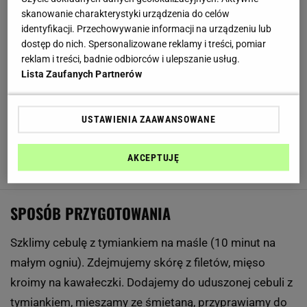
Masło
- kawałek
skanowanie charakterystyki urządzenia do celów
identyfikacji. Przechowywanie informacji na urządzeniu lub
Śledzie solone
- 300 g filetów
dostęp do nich. Spersonalizowane reklamy i treści, pomiar
Śmietana 18 proc.
- 6 łyżek
reklam i treści, badnie odbiorców i ulepszanie usług.
Lista Zaufanych Partnerów
Sól
- do smaku
Pieprz czarny mielony
- do smaku
USTAWIENIA ZAAWANSOWANE
Ciasto francuskie
- 370 g gotowego
AKCEPTUJĘ
Jajka
- 1
SPOSÓB PRZYGOTOWANIA
Szklimy cebulę z tymiankiem na maśle (10 minut na
małym ogniu). Zdejmujemy skórę z filetów, mięso
kroimy na kawałeczki. Dodajemy do uduszonej cebuli z
tymiankiem, mieszamy ze śmietaną, przyprawiamy do