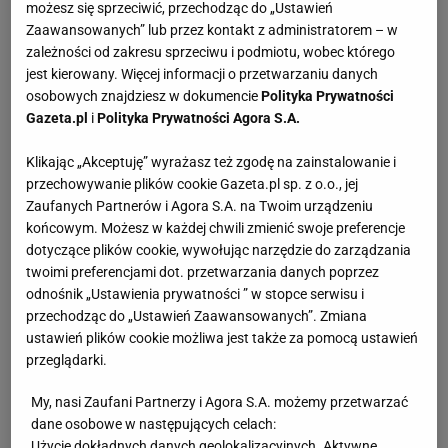
możesz się sprzeciwić, przechodząc do „Ustawień
Zaawansowanych” lub przez kontakt z administratorem – w
Poziom trudności
łatwy
zależności od zakresu sprzeciwu i podmiotu, wobec którego
jest kierowany. Więcej informacji o przetwarzaniu danych
osobowych znajdziesz w dokumencie
Polityka Prywatności
Gazeta.pl
i
Polityka Prywatności Agora S.A.
Można zamrażać?
Nie
Klikając „Akceptuję” wyrażasz też zgodę na zainstalowanie i
przechowywanie plików cookie Gazeta.pl sp. z o.o., jej
Dania rybne
Dania ze śledzia
Przepisy świąteczne
Zaufanych Partnerów i Agora S.A. na Twoim urządzeniu
Kolacja świąteczna
Przepisy wigilijne
końcowym. Możesz w każdej chwili zmienić swoje preferencje
dotyczące plików cookie, wywołując narzędzie do zarządzania
twoimi preferencjami dot. przetwarzania danych poprzez
odnośnik „Ustawienia prywatności ” w stopce serwisu i
przechodząc do „Ustawień Zaawansowanych”. Zmiana
SKŁADNIKI
(12 porcji)
ustawień plików cookie możliwa jest także za pomocą ustawień
przeglądarki.
Cebula biała
- 1 posiekana
My, nasi Zaufani Partnerzy i Agora S.A. możemy przetwarzać
Tymianek świeży
- listki z 6 gałązek
dane osobowe w następujących celach:
Użycie dokładnych danych geolokalizacyjnych. Aktywne