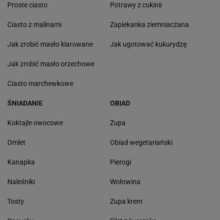
Proste ciasto
Potrawy z cukinii
Ciasto z malinami
Zapiekanka ziemniaczana
Jak zrobić masło klarowane
Jak ugotować kukurydzę
Jak zrobić masło orzechowe
Ciasto marchewkowe
ŚNIADANIE
OBIAD
Koktajle owocowe
Zupa
Omlet
Obiad wegetariański
Kanapka
Pierogi
Naleśniki
Wołowina
Tosty
Zupa krem