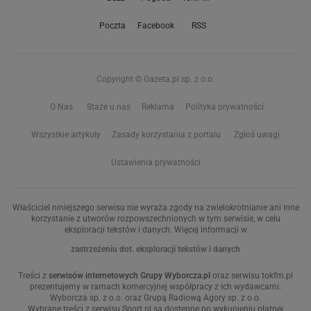
Poczta
Facebook
RSS
Copyright © Gazeta.pl sp. z o.o.
O Nas
Staże u nas
Reklama
Polityka prywatności
Wszystkie artykuły
Zasady korzystania z portalu
Zgłoś uwagi
Ustawienia prywatności
Właściciel niniejszego serwisu nie wyraża zgody na zwielokrotnianie ani inne
korzystanie z utworów rozpowszechnionych w tym serwisie, w celu
eksploracji tekstów i danych. Więcej informacji w
zastrzeżeniu dot. eksploracji tekstów i danych
Treści z
serwisów internetowych Grupy Wyborcza.pl
oraz serwisu tokfm.pl
prezentujemy w ramach komercyjnej współpracy z ich wydawcami:
Wyborcza sp. z o.o. oraz Grupą Radiową Agory sp. z o.o.
Wybrane treści z serwisu Sport.pl są dostępne po wykupieniu płatnej