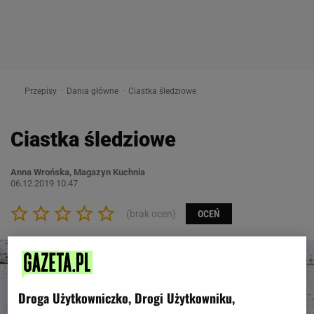
Przepisy
Dania główne
Ciastka śledziowe
Ciastka śledziowe
Anna Wrońska, Magazyn Kuchnia
06.12.2019 10:47
(brak ocen)
OCEŃ
Droga Użytkowniczko, Drogi Użytkowniku,