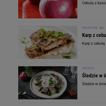
Witamina K
Cebula z kas
Minerały
PRZEPIS
0,0
Cynk
Karp z cebu
Karp z cebulą
Fosfor
Jod
PRZEPIS
Magnez
Śledzie w 
Miedź
Śledzie w śmi
Potas
Selen