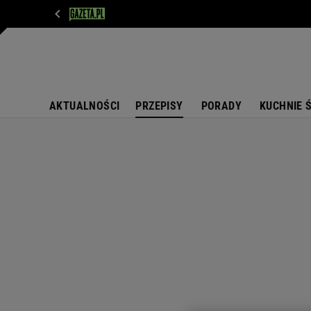
WIADOMOŚCI
NEXT
SPORT
PLOTEK
D
AKTUALNOŚCI
PRZEPISY
PORADY
KUCHNIE 