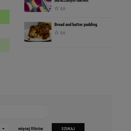
buraczanym lukrem
5,0
Bread and butter pudding
5,0
więcej filtrów
SZUKAJ