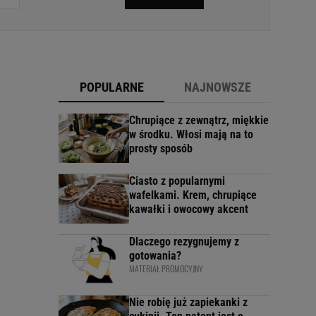
POPULARNE
NAJNOWSZE
Chrupiące z zewnątrz, miękkie
w środku. Włosi mają na to
prosty sposób
Ciasto z popularnymi
wafelkami. Krem, chrupiące
kawałki i owocowy akcent
Dlaczego rezygnujemy z
gotowania?
MATERIAŁ PROMOCYJNY
Nie robię już zapiekanki z