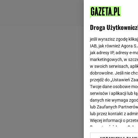
Droga Użytkownicz
jeśli wyrazisz zgodę klika
IAB, jak również Agora S
jak adresy IP, adresy e-m
marketingowych, w szcze
w swoich serwisach, aplik
dobrowolne. Jeśli nie ch
przejdź do „Ustawień Z
Twoje dane osobowe mogą
serwisów i aplikacji lub
danych nie wymaga zgody 
lub Zaufanych Partnerów
lub przez kontakt z admi
Więcej informacji o prz
Prywatności Agora S.A.