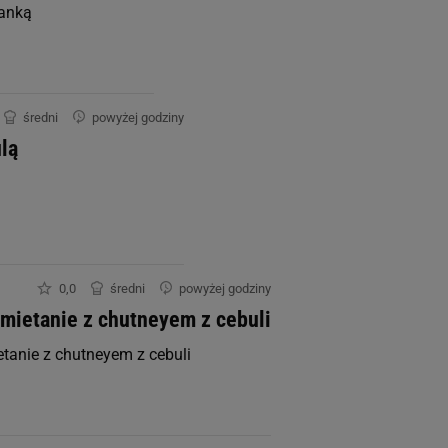
0.0 μg
zanką
średni
powyżej godziny
0.0 mg
lą
0.0 mg
0.0 μg
0,0
średni
powyżej godziny
0.0 mg
śmietanie z chutneyem z cebuli
0.0 mg
etanie z chutneyem z cebuli
0.0 mg
0.0 μg