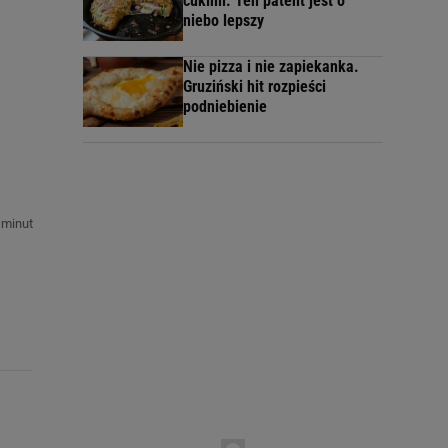
cukinii. Ten patent jest o
niebo lepszy
Nie pizza i nie zapiekanka.
Gruziński hit rozpieści
podniebienie
 minut