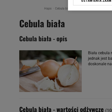
USTAWIENIA ZAA
Klikając „Akceptuję” wyra
Zaufanych Partnerów i A
Haps
Cebula biała
dotyczące plików cookie,
Cebula biała
odnośnik „Ustawienia pr
plików cookie możliwa je
My, nasi Zaufani Partne
Cebula biała - opis
Użycie dokładnych danych
Przechowywanie informacji
badnie odbiorców i uleps
Biała cebula 
jednak jest b
doskonale nad
Cebula biała - wartości odżywcze
(10