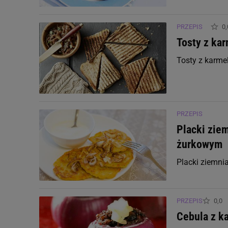
Witamina B4 (Cholina)
PRZEPIS
0,
Witamina B5 (Kwas pantotenowy)
Tosty z ka
Witamina B6 (Pirydoksyna)
Tosty z karme
Witamina B7 (Biotyna)
Witamina B9 (Kwas foliowy)
PRZEPIS
Placki zie
Witamina B12 (Kobalamina)
żurkowym
Witamina C
Placki ziemn
Witamina D
PRZEPIS
0,0
Witamina E
Cebula z k