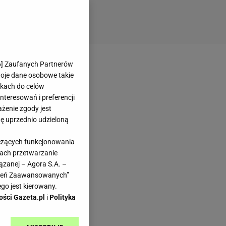
6
] Zaufanych Partnerów
woje dane osobowe takie
likach do celów
teresowań i preferencji
ażenie zgody jest
dę uprzednio udzieloną
yczących funkcjonowania
kach przetwarzanie
ązanej – Agora S.A. –
awień Zaawansowanych”
go jest kierowany.
ości Gazeta.pl
i
Polityka