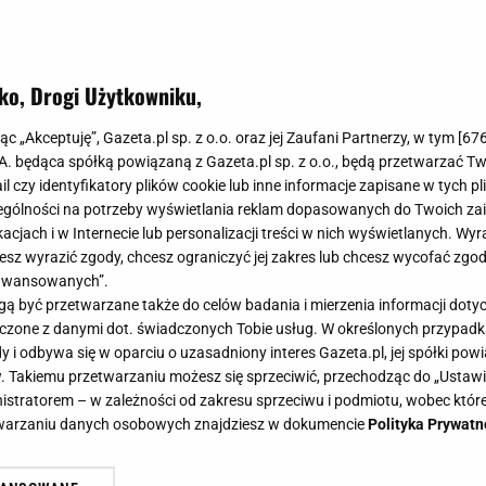
ko, Drogi Użytkowniku,
jąc „Akceptuję”, Gazeta.pl sp. z o.o. oraz jej Zaufani Partnerzy, w tym [
67
.A. będąca spółką powiązaną z Gazeta.pl sp. z o.o., będą przetwarzać T
ail czy identyfikatory plików cookie lub inne informacje zapisane w tych p
gólności na potrzeby wyświetlania reklam dopasowanych do Twoich zain
acjach i w Internecie lub personalizacji treści w nich wyświetlanych. Wyr
cesz wyrazić zgody, chcesz ograniczyć jej zakres lub chcesz wycofać zgo
aawansowanych”.
 być przetwarzane także do celów badania i mierzenia informacji dot
 łączone z danymi dot. świadczonych Tobie usług. W określonych przypad
i odbywa się w oparciu o uzasadniony interes Gazeta.pl, jej spółki powi
. Takiemu przetwarzaniu możesz się sprzeciwić, przechodząc do „Ust
nistratorem – w zależności od zakresu sprzeciwu i podmiotu, wobec które
etwarzaniu danych osobowych znajdziesz w dokumencie
Polityka Prywatn