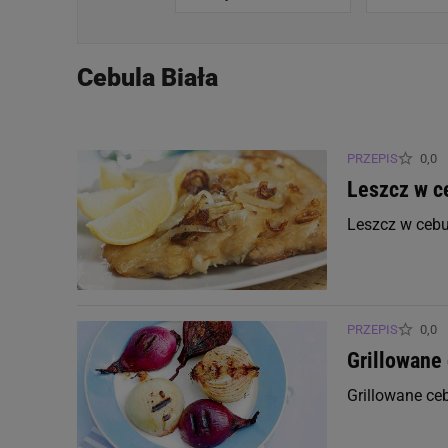
Błonnik
Cebula Biała
Cholesterol
Kofeina
PRZEPIS
0,0
Leszcz w c
Witaminy
Leszcz w cebu
Witamina A
Witamina B1 (Tiamina)
PRZEPIS
0,0
Grillowane
Witamina B2 (Ryboflawina)
Grillowane ce
Witamina B3/PP (Niacyna)