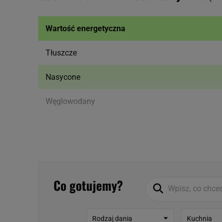
Wartość energetyczna
Tłuszcze
Nasycone
Węglowodany
Cukry
Białko
Sól
Co gotujemy?
Więcej informacji o produkcie:
Rodzaj dania
Kuchnia