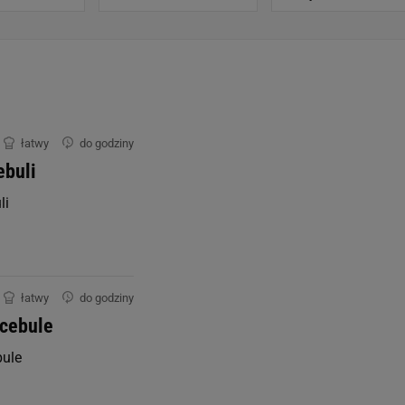
0.0 g
0.0 g
0.0 g
łatwy
do godziny
ebuli
li
0.0 mg
0.0 mg
łatwy
do godziny
 cebule
0.0 mg
bule
0.0 mg