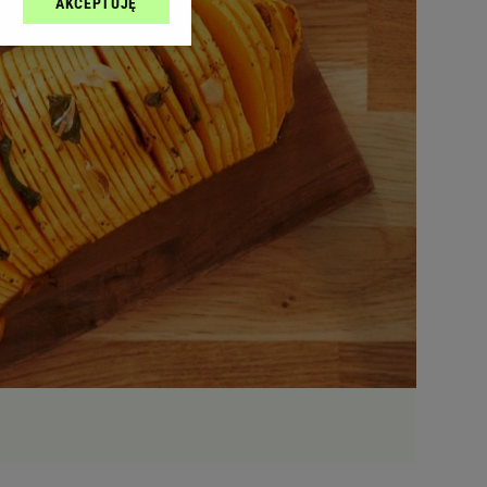
AKCEPTUJĘ
l sp. z o.o., jej
ić swoje preferencje
arzania danych poprzez
ych”. Zmiana ustawień
ach:
 celów identyfikacji.
omiar reklam i treści,