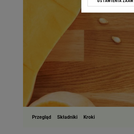
USTAWIENIA ZAA
Klikając „Akceptuję” wyra
Zaufanych Partnerów i A
dotyczące plików cookie,
odnośnik „Ustawienia pr
plików cookie możliwa je
My, nasi Zaufani Partne
Użycie dokładnych danych
Przechowywanie informacji
badnie odbiorców i uleps
Przegląd
Składniki
Kroki