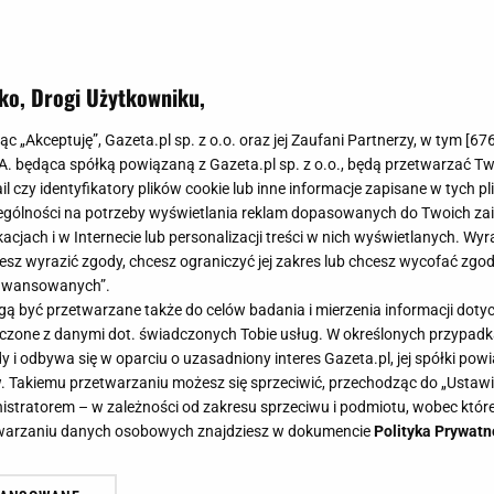
ko, Drogi Użytkowniku,
jąc „Akceptuję”, Gazeta.pl sp. z o.o. oraz jej Zaufani Partnerzy, w tym [
67
.A. będąca spółką powiązaną z Gazeta.pl sp. z o.o., będą przetwarzać T
ail czy identyfikatory plików cookie lub inne informacje zapisane w tych p
gólności na potrzeby wyświetlania reklam dopasowanych do Twoich zain
acjach i w Internecie lub personalizacji treści w nich wyświetlanych. Wyr
cesz wyrazić zgody, chcesz ograniczyć jej zakres lub chcesz wycofać zgo
aawansowanych”.
 być przetwarzane także do celów badania i mierzenia informacji dot
 łączone z danymi dot. świadczonych Tobie usług. W określonych przypad
i odbywa się w oparciu o uzasadniony interes Gazeta.pl, jej spółki powi
. Takiemu przetwarzaniu możesz się sprzeciwić, przechodząc do „Ust
nistratorem – w zależności od zakresu sprzeciwu i podmiotu, wobec które
etwarzaniu danych osobowych znajdziesz w dokumencie
Polityka Prywatn