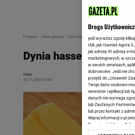
Droga Użytkownicz
Przepisy
Dania główne
Dynia hasselback
jeśli wyrazisz zgodę klika
IAB, jak również Agora S
jak adresy IP, adresy e-m
Dynia hasselback
marketingowych, w szcze
w swoich serwisach, aplik
dobrowolne. Jeśli nie ch
Haps
przejdź do „Ustawień Z
20.11.2020 10:04
Twoje dane osobowe mogą
serwisów i aplikacji lub
danych nie wymaga zgody 
lub Zaufanych Partnerów
lub przez kontakt z admi
Więcej informacji o prz
Prywatności Agora S.A.