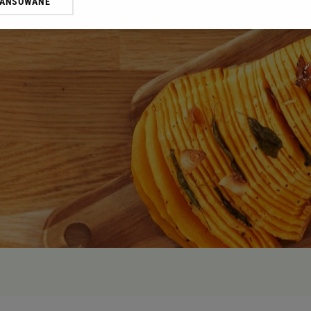
WANSOWANE
żasz też zgodę na zainstalowanie i przechowywanie plików cookie Gazeta.p
gora S.A. na Twoim urządzeniu końcowym. Możesz w każdej chwili zmien
 wywołując narzędzie do zarządzania twoimi preferencjami dot. przetw
ywatności ” w stopce serwisu i przechodząc do „Ustawień Zaawansowan
st także za pomocą ustawień przeglądarki.
rzy i Agora S.A. możemy przetwarzać dane osobowe w następujących cel
 geolokalizacyjnych. Aktywne skanowanie charakterystyki urządzenia do
 na urządzeniu lub dostęp do nich. Spersonalizowane reklamy i treści, p
zanie usług.
Lista Zaufanych Partnerów