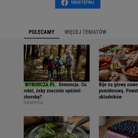
UDOSTĘPNIJ
POLECAMY
WIĘCEJ TEMATÓW
Demencja. Co
Bije na głowę nawe
robić, żeby znacznie opóźnić
pomidorową. Powst
chorobę?
składników
SUBSKRYPCJA