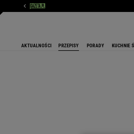
WIADOMOŚCI
NEXT
SPORT
PLOTEK
D
AKTUALNOŚCI
PRZEPISY
PORADY
KUCHNIE 