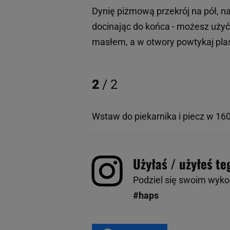
Dynię piżmową przekrój na pół, nas
docinając do końca - możesz użyć
masłem, a w otwory powtykaj plaste
2
/ 2
Wstaw do piekarnika i piecz w 16
Użyłaś / użyłeś te
Podziel się swoim wyk
#haps