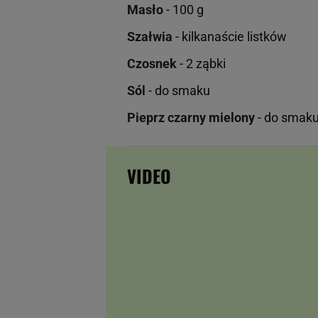
Masło
- 100 g
Szałwia
- kilkanaście listków
Czosnek
- 2 ząbki
Sól
- do smaku
Pieprz czarny mielony
- do smak
VIDEO