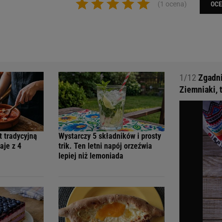
(1 ocena)
OC
1/12
Zgadni
Ziemniaki, 
t tradycyjną
Wystarczy 5 składników i prosty
aje z 4
trik. Ten letni napój orzeźwia
lepiej niż lemoniada