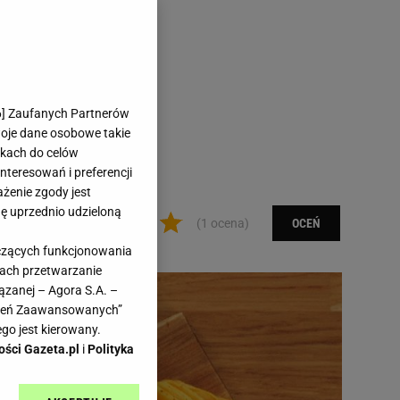
6
] Zaufanych Partnerów
woje dane osobowe takie
likach do celów
teresowań i preferencji
ażenie zgody jest
dę uprzednio udzieloną
(1 ocena)
OCEŃ
yczących funkcjonowania
kach przetwarzanie
ązanej – Agora S.A. –
awień Zaawansowanych”
go jest kierowany.
ości Gazeta.pl
i
Polityka