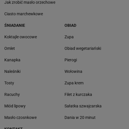
Jak zrobić masło orzechowe
Ciasto marchewkowe
ŚNIADANIE
OBIAD
Koktajle owocowe
Zupa
Omlet
Obiad wegetariański
Kanapka
Pierogi
Naleśniki
Wołowina
Tosty
Zupa krem
Racuchy
Filet z kurczaka
Miód lipowy
Sałatka szwajcarska
Masło czosnkowe
Dania w 20 minut
KONTAKT