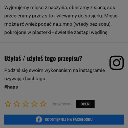
Wyjmujemy mięso z naczynia, obieramy z siana, sos
przecieramy przez sito i wlewamy do sosjerki. Mięso
można również podać na zimno (wtedy bez sosu),
pokrojone w plasterki - świetnie zastąpi wędlinę.
Użyłaś / użyłeś tego przepisu?
Podziel się swoim wykonaniem na instagramie
używając hashtagu
#haps
(brak ocen)
OCEŃ
UDOSTĘPNIJ NA FACEBOOKU