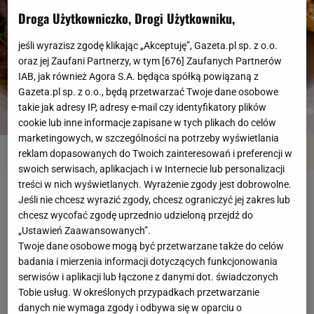
Droga Użytkowniczko, Drogi Użytkowniku,
jeśli wyrazisz zgodę klikając „Akceptuję”, Gazeta.pl sp. z o.o.
oraz jej Zaufani Partnerzy, w tym [
676
] Zaufanych Partnerów
IAB, jak również Agora S.A. będąca spółką powiązaną z
Gazeta.pl sp. z o.o., będą przetwarzać Twoje dane osobowe
takie jak adresy IP, adresy e-mail czy identyfikatory plików
cookie lub inne informacje zapisane w tych plikach do celów
marketingowych, w szczególności na potrzeby wyświetlania
Przegląd
Składniki
Kroki
reklam dopasowanych do Twoich zainteresowań i preferencji w
swoich serwisach, aplikacjach i w Internecie lub personalizacji
treści w nich wyświetlanych. Wyrażenie zgody jest dobrowolne.
Jagnięcina w sianie
Jeśli nie chcesz wyrazić zgody, chcesz ograniczyć jej zakres lub
chcesz wycofać zgodę uprzednio udzieloną przejdź do
„Ustawień Zaawansowanych”.
Twoje dane osobowe mogą być przetwarzane także do celów
Czas przygotowania
powyżej godziny
badania i mierzenia informacji dotyczących funkcjonowania
serwisów i aplikacji lub łączone z danymi dot. świadczonych
Tobie usług. W określonych przypadkach przetwarzanie
danych nie wymaga zgody i odbywa się w oparciu o
Poziom trudności
średni