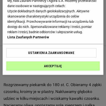
Pieprz czarny mielony
- do smaku
My, nasi Zaufani Partnerzy i Agora S.A. możemy przetwarzać
dane osobowe w następujących celach:
Gałka muszkatołowa
- 1/2 łyżeczki świeżo startej
Użycie dokładnych danych geolokalizacyjnych. Aktywne
skanowanie charakterystyki urządzenia do celów
Cydr
- 1/2 szklanki
identyfikacji. Przechowywanie informacji na urządzeniu lub
Liść laurowy
- 6
dostęp do nich. Spersonalizowane reklamy i treści, pomiar
reklam i treści, badnie odbiorców i ulepszanie usług.
Siano
- 1/2 opakowania, ekologicznego
Lista Zaufanych Partnerów
SPOSÓB PRZYGOTOWANIA
USTAWIENIA ZAAWANSOWANE
AKCEPTUJĘ
1
/ 3
Rozgrzewamy piekarnik do 180 st. C. Obieramy 4 ząbki
czosnku, kroimy je w plastry. Nakłuwamy głęboko
udziec w kilku miejscach i wciskamy kawałki czosnku.
Nacieramy oliwą, oprószamy solą, pieprzem i gałką.