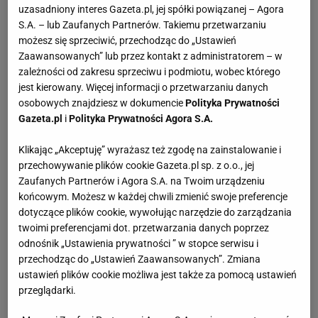
uzasadniony interes Gazeta.pl, jej spółki powiązanej – Agora
S.A. – lub Zaufanych Partnerów. Takiemu przetwarzaniu
możesz się sprzeciwić, przechodząc do „Ustawień
Można zamrażać?
Nie
Zaawansowanych” lub przez kontakt z administratorem – w
zależności od zakresu sprzeciwu i podmiotu, wobec którego
jest kierowany. Więcej informacji o przetwarzaniu danych
Obiad
Dania mięsne
Obiad niedzielny
Dania pieczone
osobowych znajdziesz w dokumencie
Polityka Prywatności
Gazeta.pl
i
Polityka Prywatności Agora S.A.
Klikając „Akceptuję” wyrażasz też zgodę na zainstalowanie i
przechowywanie plików cookie Gazeta.pl sp. z o.o., jej
SKŁADNIKI
(6 porcji)
Zaufanych Partnerów i Agora S.A. na Twoim urządzeniu
końcowym. Możesz w każdej chwili zmienić swoje preferencje
dotyczące plików cookie, wywołując narzędzie do zarządzania
Czosnek
- 1 główka
twoimi preferencjami dot. przetwarzania danych poprzez
Jagnięcina
- 1 udziec (ok. 3 kg)
odnośnik „Ustawienia prywatności ” w stopce serwisu i
przechodząc do „Ustawień Zaawansowanych”. Zmiana
Oliwa
- 3 łyżki
ustawień plików cookie możliwa jest także za pomocą ustawień
przeglądarki.
Sól
- do smaku