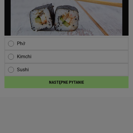
Phở
Kimchi
Sushi
NASTĘPNE PYTANIE