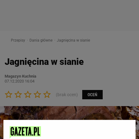
Przepisy
Dania główne
Jagnięcina w sianie
Jagnięcina w sianie
Magazyn Kuchnia
07.12.2020 16:04
(brak ocen)
OCEŃ