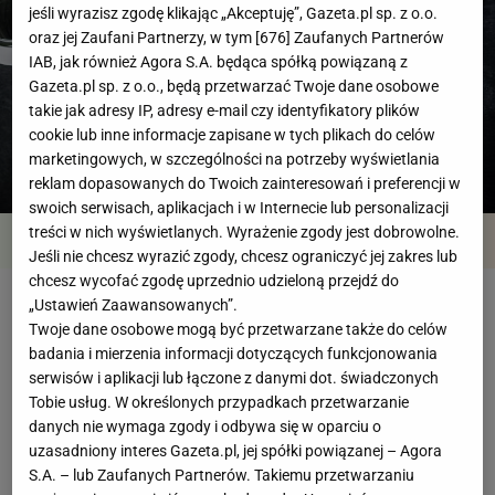
jeśli wyrazisz zgodę klikając „Akceptuję”, Gazeta.pl sp. z o.o.
oraz jej Zaufani Partnerzy, w tym [
676
] Zaufanych Partnerów
IAB, jak również Agora S.A. będąca spółką powiązaną z
Gazeta.pl sp. z o.o., będą przetwarzać Twoje dane osobowe
takie jak adresy IP, adresy e-mail czy identyfikatory plików
cookie lub inne informacje zapisane w tych plikach do celów
marketingowych, w szczególności na potrzeby wyświetlania
reklam dopasowanych do Twoich zainteresowań i preferencji w
swoich serwisach, aplikacjach i w Internecie lub personalizacji
treści w nich wyświetlanych. Wyrażenie zgody jest dobrowolne.
Przegląd
Składniki
Kroki
Jeśli nie chcesz wyrazić zgody, chcesz ograniczyć jej zakres lub
chcesz wycofać zgodę uprzednio udzieloną przejdź do
„Ustawień Zaawansowanych”.
Śledzie w oliwie
Twoje dane osobowe mogą być przetwarzane także do celów
badania i mierzenia informacji dotyczących funkcjonowania
serwisów i aplikacji lub łączone z danymi dot. świadczonych
Czas przygotowania
powyżej godziny
Tobie usług. W określonych przypadkach przetwarzanie
danych nie wymaga zgody i odbywa się w oparciu o
uzasadniony interes Gazeta.pl, jej spółki powiązanej – Agora
Przygotowanie śledzi:
Powyżej godziny
S.A. – lub Zaufanych Partnerów. Takiemu przetwarzaniu