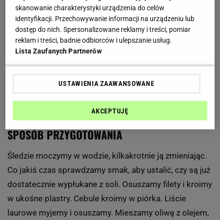
Liść laurowy
- 8 świeżych lub 5 suszonych
skanowanie charakterystyki urządzenia do celów
identyfikacji. Przechowywanie informacji na urządzeniu lub
Oliwa
- 3/4 szklanki
dostęp do nich. Spersonalizowane reklamy i treści, pomiar
reklam i treści, badnie odbiorców i ulepszanie usług.
Olej słonecznikowy
- 3/4 szklanki
Lista Zaufanych Partnerów
Pieprz czarny w ziarnach
- Grubo tłuczony, do smaku
Pieprz czerwony
- 20 ziarenek
USTAWIENIA ZAAWANSOWANE
Cytryna
- 1
AKCEPTUJĘ
SPOSÓB PRZYGOTOWANIA
Śledzie moczymy w wodzie, kilkakrotnie ją zmieniając.
Co jakiś czas sprawdzamy smak, aby ustalić, czy są już
dostatecznie wypłukane z soli. Osuszamy filety i kroimy
w ukośne plastry. Cebule kroimy w piórka. Liście
laurowe myjemy i osuszamy. Mieszamy oliwę z olejem,