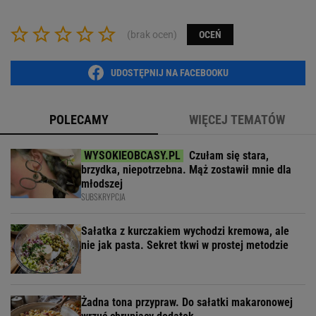
(brak ocen)
OCEŃ
UDOSTĘPNIJ NA FACEBOOKU
POLECAMY
WIĘCEJ TEMATÓW
Czułam się stara,
brzydka, niepotrzebna. Mąż zostawił mnie dla
młodszej
SUBSKRYPCJA
Sałatka z kurczakiem wychodzi kremowa, ale
nie jak pasta. Sekret tkwi w prostej metodzie
Żadna tona przypraw. Do sałatki makaronowej