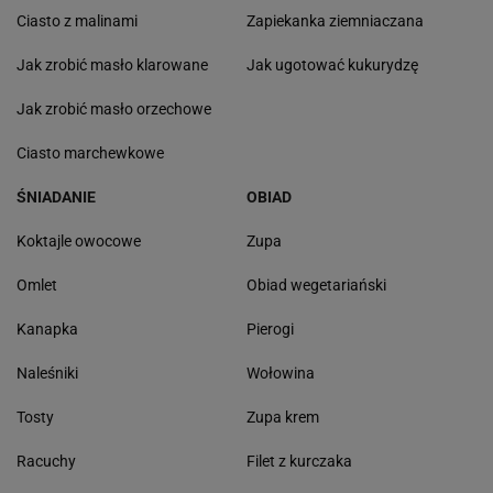
Ciasto z malinami
Zapiekanka ziemniaczana
Jak zrobić masło klarowane
Jak ugotować kukurydzę
Jak zrobić masło orzechowe
Ciasto marchewkowe
ŚNIADANIE
OBIAD
Koktajle owocowe
Zupa
Omlet
Obiad wegetariański
Kanapka
Pierogi
Naleśniki
Wołowina
Tosty
Zupa krem
Racuchy
Filet z kurczaka