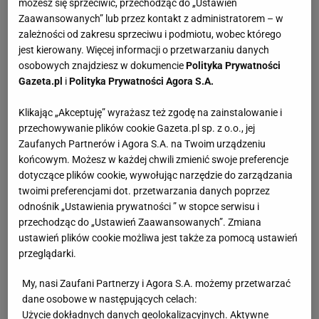
możesz się sprzeciwić, przechodząc do „Ustawień
Zaawansowanych” lub przez kontakt z administratorem – w
Poziom trudności
łatwy
zależności od zakresu sprzeciwu i podmiotu, wobec którego
jest kierowany. Więcej informacji o przetwarzaniu danych
osobowych znajdziesz w dokumencie
Polityka Prywatności
Gazeta.pl
i
Polityka Prywatności Agora S.A.
Można zamrażać?
Nie
Klikając „Akceptuję” wyrażasz też zgodę na zainstalowanie i
przechowywanie plików cookie Gazeta.pl sp. z o.o., jej
Polskie dania rybne
Dania ze śledzia
Przepisy świąteczne
Zaufanych Partnerów i Agora S.A. na Twoim urządzeniu
Przepisy wigilijne
końcowym. Możesz w każdej chwili zmienić swoje preferencje
dotyczące plików cookie, wywołując narzędzie do zarządzania
twoimi preferencjami dot. przetwarzania danych poprzez
odnośnik „Ustawienia prywatności ” w stopce serwisu i
przechodząc do „Ustawień Zaawansowanych”. Zmiana
SKŁADNIKI
(4 porcje)
ustawień plików cookie możliwa jest także za pomocą ustawień
przeglądarki.
Śledzie solone
- 8 filetów
My, nasi Zaufani Partnerzy i Agora S.A. możemy przetwarzać
dane osobowe w następujących celach:
Cebula biała
- 3-4
Użycie dokładnych danych geolokalizacyjnych. Aktywne