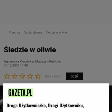
Przepisy
Dania główne
Śledzie w oliwie
Śledzie w oliwie
Agnieszka Kręglicka/ Magazyn Kuchnia
06.12.2019 10:48
(brak ocen)
OCEŃ
Droga Użytkowniczko, Drogi Użytkowniku,