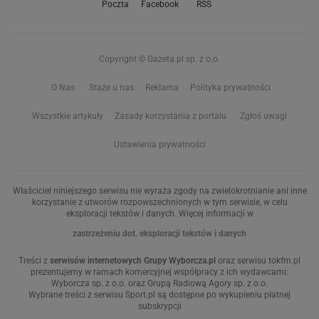
Poczta
Facebook
RSS
Copyright © Gazeta.pl sp. z o.o.
O Nas
Staże u nas
Reklama
Polityka prywatności
Wszystkie artykuły
Zasady korzystania z portalu
Zgłoś uwagi
Ustawienia prywatności
Właściciel niniejszego serwisu nie wyraża zgody na zwielokrotnianie ani inne
korzystanie z utworów rozpowszechnionych w tym serwisie, w celu
eksploracji tekstów i danych. Więcej informacji w
zastrzeżeniu dot. eksploracji tekstów i danych
Treści z
serwisów internetowych Grupy Wyborcza.pl
oraz serwisu tokfm.pl
prezentujemy w ramach komercyjnej współpracy z ich wydawcami:
Wyborcza sp. z o.o. oraz Grupą Radiową Agory sp. z o.o.
Wybrane treści z serwisu Sport.pl są dostępne po wykupieniu płatnej
subskrypcji