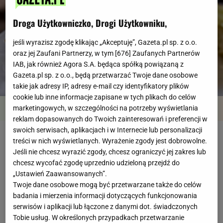
Droga Użytkowniczko, Drogi Użytkowniku,
jeśli wyrazisz zgodę klikając „Akceptuję”, Gazeta.pl sp. z o.o.
oraz jej Zaufani Partnerzy, w tym [
676
] Zaufanych Partnerów
IAB, jak również Agora S.A. będąca spółką powiązaną z
Gazeta.pl sp. z o.o., będą przetwarzać Twoje dane osobowe
takie jak adresy IP, adresy e-mail czy identyfikatory plików
cookie lub inne informacje zapisane w tych plikach do celów
Przegląd
Składniki
Kroki
marketingowych, w szczególności na potrzeby wyświetlania
reklam dopasowanych do Twoich zainteresowań i preferencji w
swoich serwisach, aplikacjach i w Internecie lub personalizacji
Wrapy a la sałatka cesarska
treści w nich wyświetlanych. Wyrażenie zgody jest dobrowolne.
Jeśli nie chcesz wyrazić zgody, chcesz ograniczyć jej zakres lub
chcesz wycofać zgodę uprzednio udzieloną przejdź do
„Ustawień Zaawansowanych”.
Czas przygotowania
do 30 minut
Twoje dane osobowe mogą być przetwarzane także do celów
badania i mierzenia informacji dotyczących funkcjonowania
serwisów i aplikacji lub łączone z danymi dot. świadczonych
Tobie usług. W określonych przypadkach przetwarzanie
Poziom trudności
łatwy