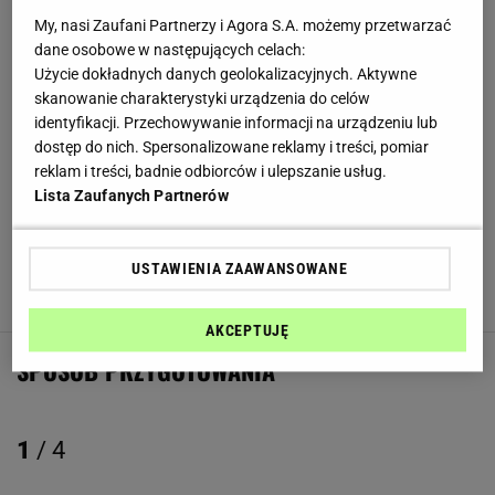
Anchois
- 4 fileciki
My, nasi Zaufani Partnerzy i Agora S.A. możemy przetwarzać
Sok cytrynowy
- z 1 cytryny
dane osobowe w następujących celach:
Użycie dokładnych danych geolokalizacyjnych. Aktywne
Sos worcestershire
- łyżka
skanowanie charakterystyki urządzenia do celów
Czosnek
- ząbek
identyfikacji. Przechowywanie informacji na urządzeniu lub
dostęp do nich. Spersonalizowane reklamy i treści, pomiar
Sól
- do smaku
reklam i treści, badnie odbiorców i ulepszanie usług.
Lista Zaufanych Partnerów
Pieprz czarny mielony
- do smaku
Sałata
- 4 liście rzymskiej
USTAWIENIA ZAAWANSOWANE
Tortilla pszenna
- 4
AKCEPTUJĘ
SPOSÓB PRZYGOTOWANIA
1
/ 4