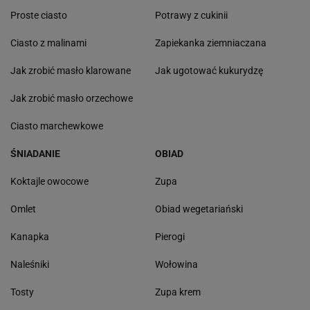
Proste ciasto
Potrawy z cukinii
Ciasto z malinami
Zapiekanka ziemniaczana
Jak zrobić masło klarowane
Jak ugotować kukurydzę
Jak zrobić masło orzechowe
Ciasto marchewkowe
ŚNIADANIE
OBIAD
Koktajle owocowe
Zupa
Omlet
Obiad wegetariański
Kanapka
Pierogi
Naleśniki
Wołowina
Tosty
Zupa krem