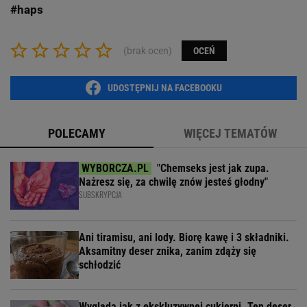
#haps
(brak ocen)
OCEŃ
UDOSTĘPNIJ NA FACEBOOKU
POLECAMY
WIĘCEJ TEMATÓW
"Chemseks jest jak zupa.
Nażresz się, za chwilę znów jesteś głodny"
SUBSKRYPCJA
Ani tiramisu, ani lody. Biorę kawę i 3 składniki.
Aksamitny deser znika, zanim zdąży się
schłodzić
Wygląda jak z ekskluzywnej cukierni. Ten deser