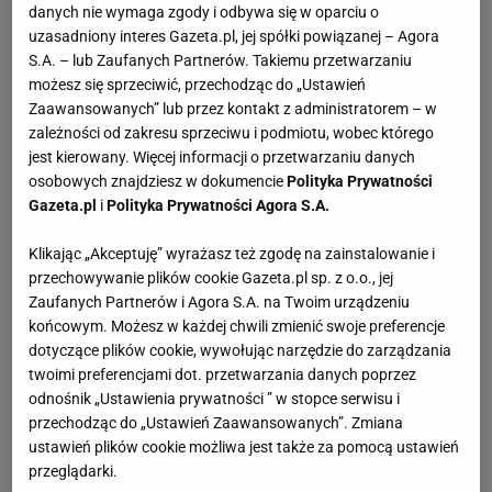
danych nie wymaga zgody i odbywa się w oparciu o
uzasadniony interes Gazeta.pl, jej spółki powiązanej – Agora
S.A. – lub Zaufanych Partnerów. Takiemu przetwarzaniu
możesz się sprzeciwić, przechodząc do „Ustawień
Można zamrażać?
Nie
Zaawansowanych” lub przez kontakt z administratorem – w
zależności od zakresu sprzeciwu i podmiotu, wobec którego
Dania mięsne
Dania z kurczaka
Przekąski na imprezę
jest kierowany. Więcej informacji o przetwarzaniu danych
osobowych znajdziesz w dokumencie
Polityka Prywatności
Kanapki
Gazeta.pl
i
Polityka Prywatności Agora S.A.
Klikając „Akceptuję” wyrażasz też zgodę na zainstalowanie i
przechowywanie plików cookie Gazeta.pl sp. z o.o., jej
SKŁADNIKI
(4 porcje)
Zaufanych Partnerów i Agora S.A. na Twoim urządzeniu
końcowym. Możesz w każdej chwili zmienić swoje preferencje
dotyczące plików cookie, wywołując narzędzie do zarządzania
Pierś z kurczaka
- 2
twoimi preferencjami dot. przetwarzania danych poprzez
odnośnik „Ustawienia prywatności ” w stopce serwisu i
Oliwa
- 2 łyżki
przechodząc do „Ustawień Zaawansowanych”. Zmiana
ustawień plików cookie możliwa jest także za pomocą ustawień
Śmietana 12 proc.
- 8 łyżek
przeglądarki.