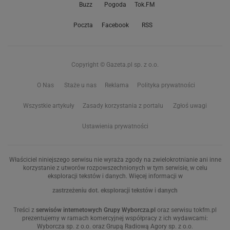
Buzz
Pogoda
Tok.FM
Poczta
Facebook
RSS
Copyright © Gazeta.pl sp. z o.o.
O Nas
Staże u nas
Reklama
Polityka prywatności
Wszystkie artykuły
Zasady korzystania z portalu
Zgłoś uwagi
Ustawienia prywatności
Właściciel niniejszego serwisu nie wyraża zgody na zwielokrotnianie ani inne
korzystanie z utworów rozpowszechnionych w tym serwisie, w celu
eksploracji tekstów i danych. Więcej informacji w
zastrzeżeniu dot. eksploracji tekstów i danych
Treści z
serwisów internetowych Grupy Wyborcza.pl
oraz serwisu tokfm.pl
prezentujemy w ramach komercyjnej współpracy z ich wydawcami:
Wyborcza sp. z o.o. oraz Grupą Radiową Agory sp. z o.o.