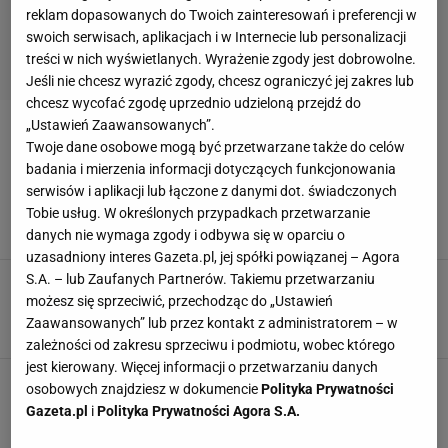
reklam dopasowanych do Twoich zainteresowań i preferencji w
swoich serwisach, aplikacjach i w Internecie lub personalizacji
treści w nich wyświetlanych. Wyrażenie zgody jest dobrowolne.
Jeśli nie chcesz wyrazić zgody, chcesz ograniczyć jej zakres lub
chcesz wycofać zgodę uprzednio udzieloną przejdź do
„Ustawień Zaawansowanych”.
SUPERMARKETY
Twoje dane osobowe mogą być przetwarzane także do celów
badania i mierzenia informacji dotyczących funkcjonowania
Dino otwiera coraz więcej sklepów. Dawno
serwisów i aplikacji lub łączone z danymi dot. świadczonych
przegoniło Lidla. Tutaj powstaną nowe markety
Tobie usług. W określonych przypadkach przetwarzanie
DINO
DYSKONTY
NEWS
danych nie wymaga zgody i odbywa się w oparciu o
uzasadniony interes Gazeta.pl, jej spółki powiązanej – Agora
S.A. – lub Zaufanych Partnerów. Takiemu przetwarzaniu
Od 1 stycznia ważne zmiany w sklepach. Mogą
ucieszyć klientów i ułatwić zakupy
możesz się sprzeciwić, przechodząc do „Ustawień
Zaawansowanych” lub przez kontakt z administratorem – w
NEWS
OWOCE I WARZYWA
SKLEPY
zależności od zakresu sprzeciwu i podmiotu, wobec którego
jest kierowany. Więcej informacji o przetwarzaniu danych
osobowych znajdziesz w dokumencie
Polityka Prywatności
Gazeta.pl
i
Polityka Prywatności Agora S.A.
POPULARNE
NAJNOWSZE