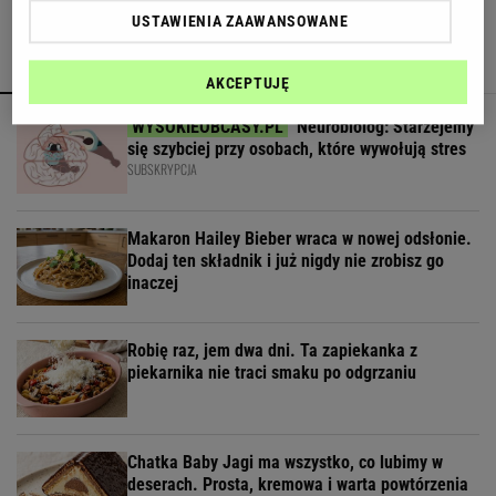
USTAWIENIA ZAAWANSOWANE
POLECAMY
WIĘCEJ TEMATÓW
AKCEPTUJĘ
Neurobiolog: Starzejemy
się szybciej przy osobach, które wywołują stres
SUBSKRYPCJA
Makaron Hailey Bieber wraca w nowej odsłonie.
Dodaj ten składnik i już nigdy nie zrobisz go
inaczej
Robię raz, jem dwa dni. Ta zapiekanka z
piekarnika nie traci smaku po odgrzaniu
Chatka Baby Jagi ma wszystko, co lubimy w
deserach. Prosta, kremowa i warta powtórzenia