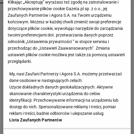
Klikając „Akceptuję” wyrażasz też zgodę na zainstalowanie i
przechowywanie plików cookie Gazeta.pl sp. z o.o., jej
Herbatniki, kremowa masa i polewa. Wygląda
Zaufanych Partnerów i Agora S.A. na Twoim urządzeniu
jak mały domek
końcowym. Możesz w każdej chwili zmienić swoje preferencje
dotyczące plików cookie, wywołując narzędzie do zarządzania
twoimi preferencjami dot. przetwarzania danych poprzez
Nie mielone, nie schabowe. Obiad z piekarnika
odnośnik „Ustawienia prywatności ” w stopce serwisu i
syci i robi się prawie sam
przechodząc do „Ustawień Zaawansowanych”. Zmiana
ustawień plików cookie możliwa jest także za pomocą ustawień
przeglądarki.
Edukacja domowa nie dla każdego. Jak
rozpoznać, że dziecko potrzebuje innego modelu
My, nasi Zaufani Partnerzy i Agora S.A. możemy przetwarzać
nauki?
MATERIAŁ PROMOCYJNY
dane osobowe w następujących celach:
Użycie dokładnych danych geolokalizacyjnych. Aktywne
Nie robię już zapiekanki z cukinii. Ten patent
skanowanie charakterystyki urządzenia do celów
jest o niebo lepszy
identyfikacji. Przechowywanie informacji na urządzeniu lub
dostęp do nich. Spersonalizowane reklamy i treści, pomiar
reklam i treści, badnie odbiorców i ulepszanie usług.
Pierogi z jagodami pękają w garnku? Jeden
Lista Zaufanych Partnerów
dodatek zatrzyma sok w środku