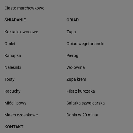
Ciasto marchewkowe
ŚNIADANIE
OBIAD
Koktajle owocowe
Zupa
Omlet
Obiad wegetariański
Kanapka
Pierogi
Naleśniki
Wołowina
Tosty
Zupa krem
Racuchy
Filet z kurczaka
Miód lipowy
Sałatka szwajcarska
Masło czosnkowe
Dania w 20 minut
KONTAKT