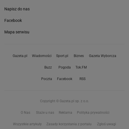
Napisz do nas
Facebook
Mapa serwisu
Gazeta.pl
Wiadomości
Sport.pl
Biznes
Gazeta Wyborcza
Buzz
Pogoda
Tok.FM
Poczta
Facebook
RSS
Copyright © Gazeta.pl sp. z o.o.
O Nas
Staże u nas
Reklama
Polityka prywatności
Wszystkie artykuły
Zasady korzystania z portalu
Zgłoś uwagi