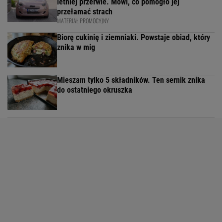
letniej przerwie. Mówi, co pomogło jej
przełamać strach
MATERIAŁ PROMOCYJNY
Biorę cukinię i ziemniaki. Powstaje obiad, który
znika w mig
Mieszam tylko 5 składników. Ten sernik znika
do ostatniego okruszka