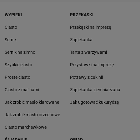
WYPIEKI
PRZEKĄSKI
Ciasto
Przekąski na imprezę
Sernik
Zapiekanka
Sernik na zimno
Tarta z warzywami
Szybkie ciasto
Przystawki na imprezę
Proste ciasto
Potrawy z cukinii
Ciasto z malinami
Zapiekanka ziemniaczana
Jak zrobić masło klarowane
Jak ugotować kukurydzę
Jak zrobić masło orzechowe
Ciasto marchewkowe
ŚNIADANIE
OBIAD