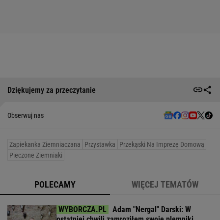
Dziękujemy za przeczytanie
Obserwuj nas
Zapiekanka Ziemniaczana
Przystawka
Przekąski Na Imprezę Domową
Pieczone Ziemniaki
POLECAMY
WIĘCEJ TEMATÓW
Adam "Nergal" Darski: W
ostatniej chwili zamroziłem swoje plemniki