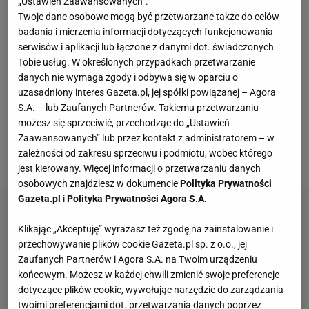
„Ustawień Zaawansowanych”.
Składniki:
Twoje dane osobowe mogą być przetwarzane także do celów
badania i mierzenia informacji dotyczących funkcjonowania
500 g ugotowanych
ziemniaków
serwisów i aplikacji lub łączone z danymi dot. świadczonych
1
jajko
Tobie usług. W określonych przypadkach przetwarzanie
3 łyżki drobno posiekanej natki pietruszki
danych nie wymaga zgody i odbywa się w oparciu o
uzasadniony interes Gazeta.pl, jej spółki powiązanej – Agora
50 g tartego parmezanu
S.A. – lub Zaufanych Partnerów. Takiemu przetwarzaniu
50 g miękkiego
masła
możesz się sprzeciwić, przechodząc do „Ustawień
100 g suszonej
szynki
w plastrach
Zaawansowanych” lub przez kontakt z administratorem – w
zależności od zakresu sprzeciwu i podmiotu, wobec którego
1 camembert
jest kierowany. Więcej informacji o przetwarzaniu danych
osobowych znajdziesz w dokumencie
Polityka Prywatności
Gazeta.pl
i
Polityka Prywatności Agora S.A.
Klikając „Akceptuję” wyrażasz też zgodę na zainstalowanie i
przechowywanie plików cookie Gazeta.pl sp. z o.o., jej
Zaufanych Partnerów i Agora S.A. na Twoim urządzeniu
końcowym. Możesz w każdej chwili zmienić swoje preferencje
dotyczące plików cookie, wywołując narzędzie do zarządzania
twoimi preferencjami dot. przetwarzania danych poprzez