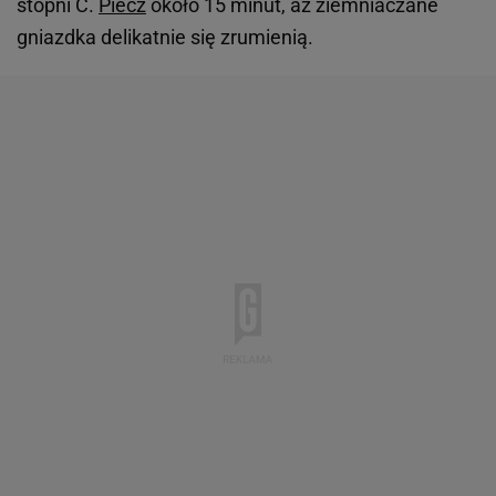
stopni C.
Piecz
około 15 minut, aż ziemniaczane
gniazdka delikatnie się zrumienią.