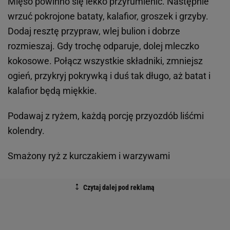
Mięso powinno się lekko przyrumienić. Następnie
wrzuć pokrojone bataty, kalafior, groszek i grzyby.
Dodaj resztę przypraw, wlej bulion i dobrze
rozmieszaj. Gdy trochę odparuje, dolej mleczko
kokosowe. Połącz wszystkie składniki, zmniejsz
ogień, przykryj pokrywką i duś tak długo, aż batat i
kalafior będą miękkie.
Podawaj z ryżem, każdą porcję przyozdób liśćmi
kolendry.
Smażony ryż z kurczakiem i warzywami