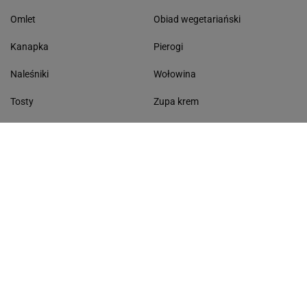
Omlet
Obiad wegetariański
Kanapka
Pierogi
Naleśniki
Wołowina
Tosty
Zupa krem
Racuchy
Filet z kurczaka
Miód lipowy
Sałatka szwajcarska
Masło czosnkowe
Dania w 20 minut
KONTAKT
Serwis Haps.pl
ul. Czerska 8/10 00-732 Warszawa
Napisz do nas