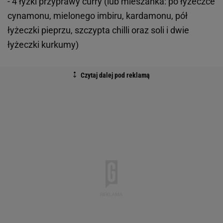
- 4 łyżki przyprawy curry (lub mieszanka: po łyżeczce
cynamonu, mielonego imbiru, kardamonu, pół
łyżeczki pieprzu, szczypta chilli oraz soli i dwie
łyżeczki kurkumy)