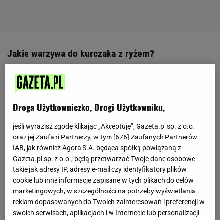
Jakie warzywa do kurczaka z ryżem?
Do kurczaka z ryżem będzie tak naprawdę pasowała
większość warzyw. Od naszej fantazji oraz
Droga Użytkowniczko, Drogi Użytkowniku,
upodobań kulinarnych zależy, które z nich
wybierzemy. Wielbiciele tradycyjnych smaków mogą
jeśli wyrazisz zgodę klikając „Akceptuję”, Gazeta.pl sp. z o.o.
sięgnąć po klasyk – marchewkę, por, zielony groszek
oraz jej Zaufani Partnerzy, w tym [
676
] Zaufanych Partnerów
IAB, jak również Agora S.A. będąca spółką powiązaną z
i natkę pietruszki. Ten zestaw możemy poszerzyć na
Gazeta.pl sp. z o.o., będą przetwarzać Twoje dane osobowe
przykład o brokuły, kalafior, kukurydzę, paprykę,
takie jak adresy IP, adresy e-mail czy identyfikatory plików
fasolkę szparagową, seler naciowy, dynię, czerwoną
cookie lub inne informacje zapisane w tych plikach do celów
marketingowych, w szczególności na potrzeby wyświetlania
cebulę, czosnek… W wersji orientalnej dodajemy
reklam dopasowanych do Twoich zainteresowań i preferencji w
suszone grzyby shiitake. Oczywiście do dania
swoich serwisach, aplikacjach i w Internecie lub personalizacji