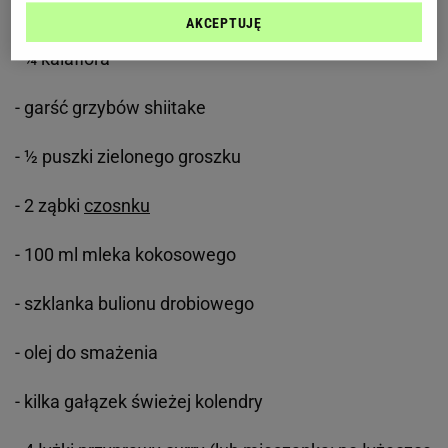
- mały batat
AKCEPTUJĘ
- ¼ kalafiora
- garść grzybów shiitake
- ½ puszki zielonego groszku
- 2 ząbki
czosnku
- 100 ml mleka kokosowego
- szklanka bulionu drobiowego
- olej do smażenia
- kilka gałązek świeżej kolendry