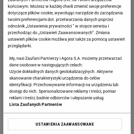
końcowym. Możesz w każdej chwili zmienić swoje preferencje
dotyczące plików cookie, wywołując narzędzie do zarządzania
twoimi preferencjami dot. przetwarzania danych poprzez
odnośnik „Ustawienia prywatności ” w stopce serwisu i
przechodząc do „Ustawień Zaawansowanych”. Zmiana
ustawień plików cookie możliwa jest także za pomocą ustawień
przeglądarki.
My, nasi Zaufani Partnerzy i Agora S.A. możemy przetwarzać
dane osobowe w następujących celach:
Użycie dokładnych danych geolokalizacyjnych. Aktywne
skanowanie charakterystyki urządzenia do celów
identyfikacji. Przechowywanie informacji na urządzeniu lub
dostęp do nich. Spersonalizowane reklamy i treści, pomiar
Kurczak z ryżem w sosie curry – przepis
reklam i treści, badnie odbiorców i ulepszanie usług.
Lista Zaufanych Partnerów
- 100 g ryżu (białego, brązowego lub innego)
- 200 g piersi z kurczaka
USTAWIENIA ZAAWANSOWANE