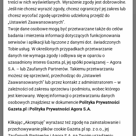
dopasujmy odpowiedni
sos
i kombinację przypraw!
treści w nich wyświetlanych. Wyrażenie zgody jest dobrowolne.
Jeśli nie chcesz wyrazić zgody, chcesz ograniczyć jej zakres lub
chcesz wycofać zgodę uprzednio udzieloną przejdź do
„Ustawień Zaawansowanych”.
Twoje dane osobowe mogą być przetwarzane także do celów
badania i mierzenia informacji dotyczących funkcjonowania
serwisów i aplikacji lub łączone z danymi dot. świadczonych
Tobie usług. W określonych przypadkach przetwarzanie
danych nie wymaga zgody i odbywa się w oparciu o
uzasadniony interes Gazeta.pl, jej spółki powiązanej – Agora
S.A. – lub Zaufanych Partnerów. Takiemu przetwarzaniu
możesz się sprzeciwić, przechodząc do „Ustawień
Zaawansowanych” lub przez kontakt z administratorem – w
zależności od zakresu sprzeciwu i podmiotu, wobec którego
jest kierowany. Więcej informacji o przetwarzaniu danych
osobowych znajdziesz w dokumencie
Polityka Prywatności
Gazeta.pl
i
Polityka Prywatności Agora S.A.
Klikając „Akceptuję” wyrażasz też zgodę na zainstalowanie i
przechowywanie plików cookie Gazeta.pl sp. z o.o., jej
Zaufanych Partnerów i Agora S.A. na Twoim urządzeniu