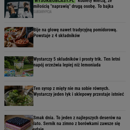
Kobiety wierzą, że
miłością "naprawią" drugą osobę. To bajka
SUBSKRYPCJA
Bije na głowę nawet tradycyjną pomidorową.
Powstaje z 4 składników
Wystarczy 5 składników i prosty trik. Ten letni
napój orzeźwia lepiej niż lemoniada
Ten syrop z mięty nie ma sobie równych.
Wystarczy jeden łyk i sklepowy przestaje istnieć
Smak dnia. To jeden z najlepszych deserów na
lato. Sernik na zimno z borówkami zawsze się
udaje