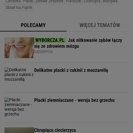
Cieciorka
Placki
Zdrowe Jedzenie
Placuszki
Cicierzyca
Warzywa
Obiad Na Piątek
POLECAMY
WIĘCEJ TEMATÓW
Jak nitkowanie zębów łączy
się ze zdrowiem mózgu
SUBSKRYPCJA
Delikatne placki z cukinii z mozzarellą
Placki ziemniaczane - wersja bez grzechu
Chrupiąca ciecierzyca