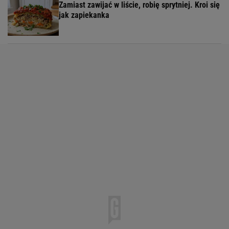
Zamiast zawijać w liście, robię sprytniej. Kroi się
jak zapiekanka