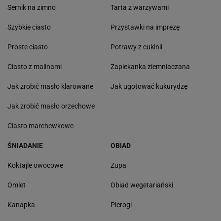
Sernik na zimno
Tarta z warzywami
Szybkie ciasto
Przystawki na imprezę
Proste ciasto
Potrawy z cukinii
Ciasto z malinami
Zapiekanka ziemniaczana
Jak zrobić masło klarowane
Jak ugotować kukurydzę
Jak zrobić masło orzechowe
Ciasto marchewkowe
ŚNIADANIE
OBIAD
Koktajle owocowe
Zupa
Omlet
Obiad wegetariański
Kanapka
Pierogi