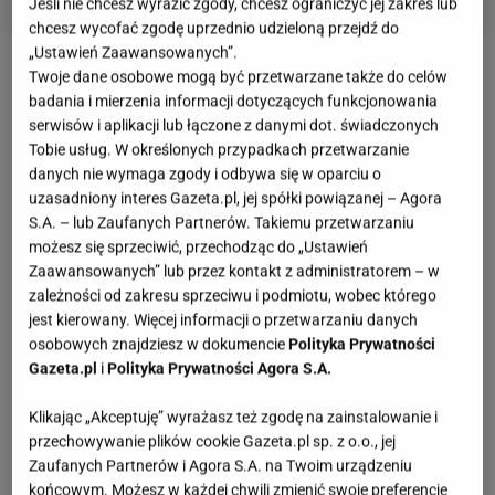
Jeśli nie chcesz wyrazić zgody, chcesz ograniczyć jej zakres lub
chcesz wycofać zgodę uprzednio udzieloną przejdź do
„Ustawień Zaawansowanych”.
Twoje dane osobowe mogą być przetwarzane także do celów
Zobacz wideo
badania i mierzenia informacji dotyczących funkcjonowania
serwisów i aplikacji lub łączone z danymi dot. świadczonych
Placki z ciecierzycy - składniki:
Tobie usług. W określonych przypadkach przetwarzanie
danych nie wymaga zgody i odbywa się w oparciu o
uzasadniony interes Gazeta.pl, jej spółki powiązanej – Agora
500 g ciecierzycy (ugotowanej lub z puszki)
S.A. – lub Zaufanych Partnerów. Takiemu przetwarzaniu
możesz się sprzeciwić, przechodząc do „Ustawień
2 jajka
Zaawansowanych” lub przez kontakt z administratorem – w
zależności od zakresu sprzeciwu i podmiotu, wobec którego
50 g mąki pszennej
jest kierowany. Więcej informacji o przetwarzaniu danych
osobowych znajdziesz w dokumencie
Polityka Prywatności
100 g sera feta
Gazeta.pl
i
Polityka Prywatności Agora S.A.
1 cebula
Klikając „Akceptuję” wyrażasz też zgodę na zainstalowanie i
przechowywanie plików cookie Gazeta.pl sp. z o.o., jej
3 łyżki posiekanej natki pietruszki
Zaufanych Partnerów i Agora S.A. na Twoim urządzeniu
końcowym. Możesz w każdej chwili zmienić swoje preferencje