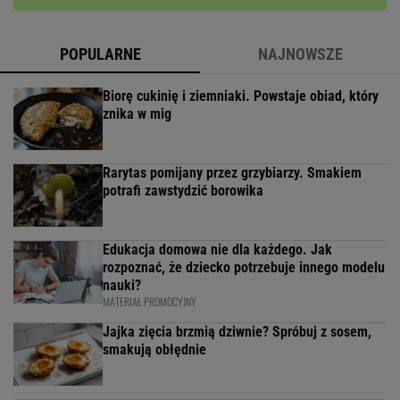
POPULARNE
NAJNOWSZE
Biorę cukinię i ziemniaki. Powstaje obiad, który
znika w mig
Rarytas pomijany przez grzybiarzy. Smakiem
potrafi zawstydzić borowika
Edukacja domowa nie dla każdego. Jak
rozpoznać, że dziecko potrzebuje innego modelu
nauki?
MATERIAŁ PROMOCYJNY
Jajka zięcia brzmią dziwnie? Spróbuj z sosem,
smakują obłędnie