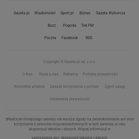
Gazeta.pl
Wiadomości
Sport.pl
Biznes
Gazeta Wyborcza
Buzz
Pogoda
Tok.FM
Poczta
Facebook
RSS
Copyright © Gazeta.pl sp. z o.o.
O Nas
Staże u nas
Reklama
Polityka prywatności
Wszystkie artykuły
Zasady korzystania z portalu
Zgłoś uwagi
Ustawienia prywatności
Właściciel niniejszego serwisu nie wyraża zgody na zwielokrotnianie ani inne
korzystanie z utworów rozpowszechnionych w tym serwisie, w celu
eksploracji tekstów i danych. Więcej informacji w
zastrzeżeniu dot. eksploracji tekstów i danych