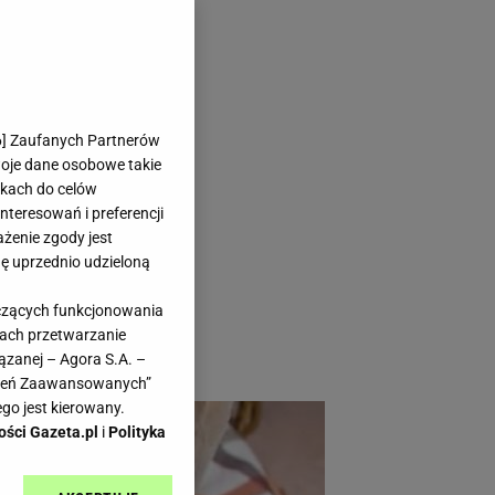
W piekarniku
6
] Zaufanych Partnerów
woje dane osobowe takie
likach do celów
teresowań i preferencji
ażenie zgody jest
dę uprzednio udzieloną
tów smakowych jest
yczących funkcjonowania
 jest dla ciebie, to
kach przetwarzanie
osem.
ązanej – Agora S.A. –
awień Zaawansowanych”
go jest kierowany.
ości Gazeta.pl
i
Polityka