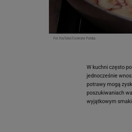
Fot.YouTube/Cookrate Polska
W kuchni często p
jednocześnie wnos
potrawy mogą zyska
poszukiwaniach war
wyjątkowym smakie