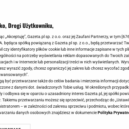
ko, Drogi Użytkowniku,
pełnij nadzieniem i zalej sosem. 
jąc „Akceptuję”, Gazeta.pl sp. z o.o. oraz jej Zaufani Partnerzy, w tym [
67
ku i zjesz je w kilka sekund
.A. będąca spółką powiązaną z Gazeta.pl sp. z o.o., będą przetwarzać T
ail czy identyfikatory plików cookie lub inne informacje zapisane w tych p
gólności na potrzeby wyświetlania reklam dopasowanych do Twoich zain
acjach i w Internecie lub personalizacji treści w nich wyświetlanych. Wyr
cesz wyrazić zgody, chcesz ograniczyć jej zakres lub chcesz wycofać zgo
aawansowanych”.
i, które robimy na wiele różnych sposobów. Ich warian
 być przetwarzane także do celów badania i mierzenia informacji dot
 znajdzie coś dla siebie. Jeśli jednak klasyczny smak nie
 łączone z danymi dot. świadczonych Tobie usług. W określonych przypad
ydowanie przypadnie ci do gustu. Wystarczy zalać je s
i odbywa się w oparciu o uzasadniony interes Gazeta.pl, jej spółki powi
. Takiemu przetwarzaniu możesz się sprzeciwić, przechodząc do „Ust
nistratorem – w zależności od zakresu sprzeciwu i podmiotu, wobec które
etwarzaniu danych osobowych znajdziesz w dokumencie
Polityka Prywatn