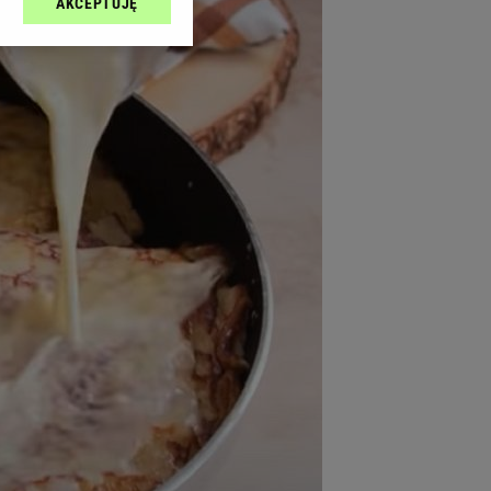
AKCEPTUJĘ
l sp. z o.o., jej
ić swoje preferencje
arzania danych poprzez
ych”. Zmiana ustawień
ach:
 celów identyfikacji.
omiar reklam i treści,