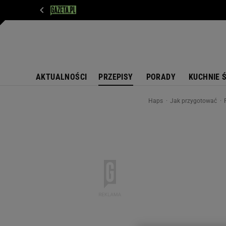
WIADOMOŚCI
NEXT
SPORT
PLOTEK
D
AKTUALNOŚCI
PRZEPISY
PORADY
KUCHNIE 
Haps
Jak przygotować