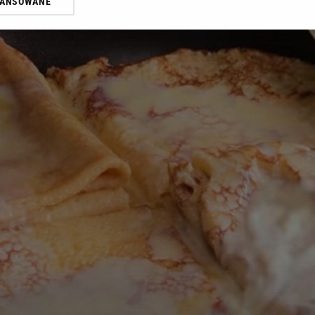
WANSOWANE
żasz też zgodę na zainstalowanie i przechowywanie plików cookie Gazeta.p
gora S.A. na Twoim urządzeniu końcowym. Możesz w każdej chwili zmien
 wywołując narzędzie do zarządzania twoimi preferencjami dot. przetw
ywatności ” w stopce serwisu i przechodząc do „Ustawień Zaawansowan
st także za pomocą ustawień przeglądarki.
rzy i Agora S.A. możemy przetwarzać dane osobowe w następujących cel
 geolokalizacyjnych. Aktywne skanowanie charakterystyki urządzenia do
 na urządzeniu lub dostęp do nich. Spersonalizowane reklamy i treści, p
zanie usług.
Lista Zaufanych Partnerów