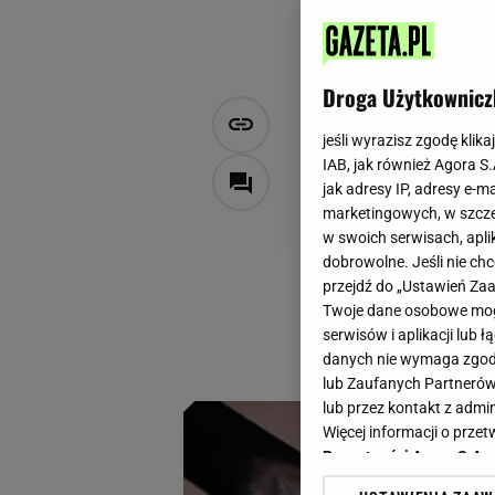
Droga Użytkownicz
Podsmaż, wy
jeśli wyrazisz zgodę klika
nabiorą sma
IAB, jak również Agora S
jak adresy IP, adresy e-m
marketingowych, w szcze
Aleksandra Szponar
w swoich serwisach, aplik
2 sierpnia 2024, 18:00
dobrowolne. Jeśli nie ch
przejdź do „Ustawień Z
Naleśniki to plack
Twoje dane osobowe mogą
tak wiele, że każdy
serwisów i aplikacji lub
ta propozycja zdec
danych nie wymaga zgody 
lub Zaufanych Partnerów
lub przez kontakt z admi
Więcej informacji o prz
Prywatności Agora S.A.