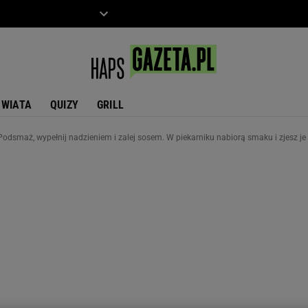
ZIECKO
MOTO
ŚWIATA
QUIZY
GRILL
Podsmaż, wypełnij nadzieniem i zalej sosem. W piekarniku nabiorą smaku i zjesz je