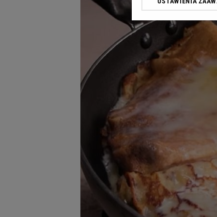
USTAWIENIA ZAA
Klikając „Akceptuję” wyra
Zaufanych Partnerów i A
dotyczące plików cookie,
odnośnik „Ustawienia pr
plików cookie możliwa je
My, nasi Zaufani Partne
Użycie dokładnych danych
Przechowywanie informacji
badnie odbiorców i uleps