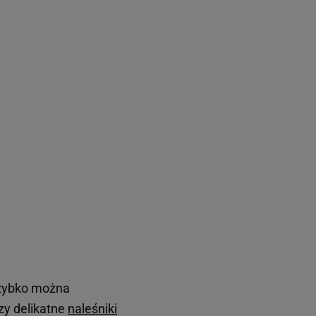
szybko można
zy delikatne
naleśniki