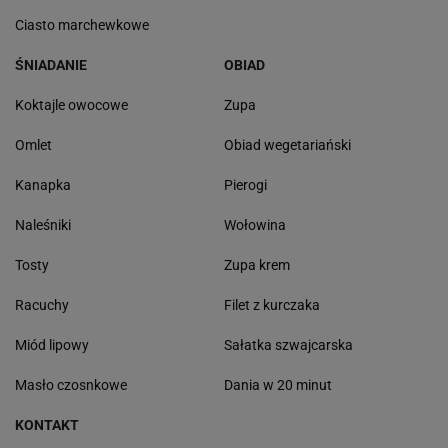
Ciasto marchewkowe
ŚNIADANIE
OBIAD
Koktajle owocowe
Zupa
Omlet
Obiad wegetariański
Kanapka
Pierogi
Naleśniki
Wołowina
Tosty
Zupa krem
Racuchy
Filet z kurczaka
Miód lipowy
Sałatka szwajcarska
Masło czosnkowe
Dania w 20 minut
KONTAKT