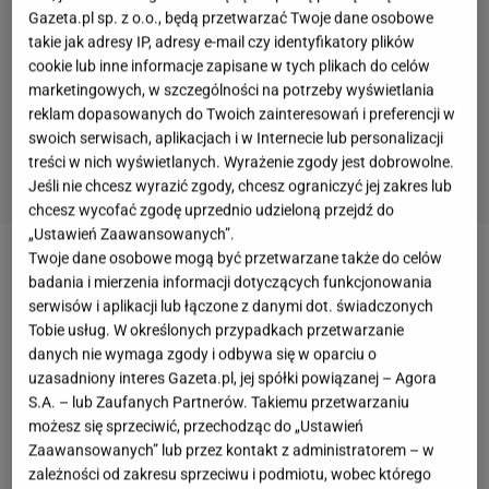
Gazeta.pl sp. z o.o., będą przetwarzać Twoje dane osobowe
takie jak adresy IP, adresy e-mail czy identyfikatory plików
cookie lub inne informacje zapisane w tych plikach do celów
marketingowych, w szczególności na potrzeby wyświetlania
reklam dopasowanych do Twoich zainteresowań i preferencji w
swoich serwisach, aplikacjach i w Internecie lub personalizacji
treści w nich wyświetlanych. Wyrażenie zgody jest dobrowolne.
Jeśli nie chcesz wyrazić zgody, chcesz ograniczyć jej zakres lub
chcesz wycofać zgodę uprzednio udzieloną przejdź do
„Ustawień Zaawansowanych”.
Twoje dane osobowe mogą być przetwarzane także do celów
Nie będzie kłamstwem stwierdzenie, że
pizza
ma
badania i mierzenia informacji dotyczących funkcjonowania
specjalne miejsce w naszych sercach i chętnie ją
serwisów i aplikacji lub łączone z danymi dot. świadczonych
Tobie usług. W określonych przypadkach przetwarzanie
robimy, zamawiamy i jemy. Za najlepszą na świecie
danych nie wymaga zgody i odbywa się w oparciu o
uchodzi pizza neapolitańska, jednak nie mniej
uzasadniony interes Gazeta.pl, jej spółki powiązanej – Agora
pyszna jest pizza rzymska, a także chicagowska na
S.A. – lub Zaufanych Partnerów. Takiemu przetwarzaniu
możesz się sprzeciwić, przechodząc do „Ustawień
grubym cieście. Dziś jednak trochę ułatwimy
i
Zaawansowanych” lub przez kontakt z administratorem – w
maksymalnie przyspieszymy przepis na ciasto na
zależności od zakresu sprzeciwu i podmiotu, wobec którego