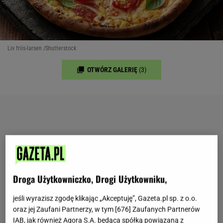
Liv friis-larsen /Shutterstock
OTWÓRZ GALERIĘ
(3)
Droga Użytkowniczko, Drogi Użytkowniku,
jeśli wyrazisz zgodę klikając „Akceptuję”, Gazeta.pl sp. z o.o.
oraz jej Zaufani Partnerzy, w tym [
676
] Zaufanych Partnerów
IAB, jak również Agora S.A. będąca spółką powiązaną z