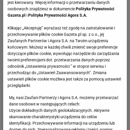
pizzę
- jego wykonanie zajmuje dosłownie chwilę.
jest kierowany. Więcej informacji o przetwarzaniu danych
osobowych znajdziesz w dokumencie
Polityka Prywatności
Mimo tego, że będzie gotowe tak szybko, będzie też
Gazeta.pl
i
Polityka Prywatności Agora S.A.
pyszne, delikatne i puszyste. Jak je zrobić? Najlepiej
już nagrzewaj piekarnik, to zaledwie momencik.
Klikając „Akceptuję” wyrażasz też zgodę na zainstalowanie i
przechowywanie plików cookie Gazeta.pl sp. z o.o., jej
Zaufanych Partnerów i Agora S.A. na Twoim urządzeniu
końcowym. Możesz w każdej chwili zmienić swoje preferencje
dotyczące plików cookie, wywołując narzędzie do zarządzania
twoimi preferencjami dot. przetwarzania danych poprzez
odnośnik „Ustawienia prywatności ” w stopce serwisu i
przechodząc do „Ustawień Zaawansowanych”. Zmiana
ustawień plików cookie możliwa jest także za pomocą ustawień
przeglądarki.
My, nasi Zaufani Partnerzy i Agora S.A. możemy przetwarzać
dane osobowe w następujących celach:
Użycie dokładnych danych geolokalizacyjnych. Aktywne
skanowanie charakterystyki urządzenia do celów
identyfikacji. Przechowywanie informacji na urządzeniu lub
dostęp do nich. Spersonalizowane reklamy i treści, pomiar