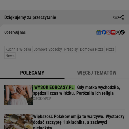
Dziękujemy za przeczytanie
Obserwuj nas
Kuchnia Włoska
Domowe Sposoby
Przepisy
Domowa Pizza
Pizza
News
POLECAMY
WIĘCEJ TEMATÓW
Gdy matka wychodziła,
spędzali czas w łóżku. Poróżniła ich religia
SUBSKRYPCJA
Większość Polaków omija to warzywo. Wystarczy
dodać szczyptę 1 składnika, a zachwyci
niejadków