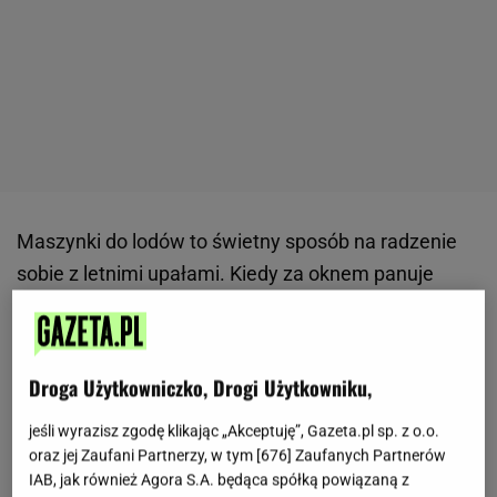
Maszynki do lodów to świetny sposób na radzenie
sobie z letnimi upałami. Kiedy za oknem panuje
gorąco, nie ma nic lepszego niż domowe,
orzeźwiające lody. Dzięki maszynce do lodów
możesz w prosty sposób przygotować pyszny
deser
Droga Użytkowniczko, Drogi Użytkowniku,
bez wychodzenia z domu. To urządzenie pozwala na
jeśli wyrazisz zgodę klikając „Akceptuję”, Gazeta.pl sp. z o.o.
eksperymentowanie z różnymi smakami i
oraz jej Zaufani Partnerzy, w tym [
676
] Zaufanych Partnerów
składnikami, tworząc lody idealnie dopasowane do
IAB, jak również Agora S.A. będąca spółką powiązaną z