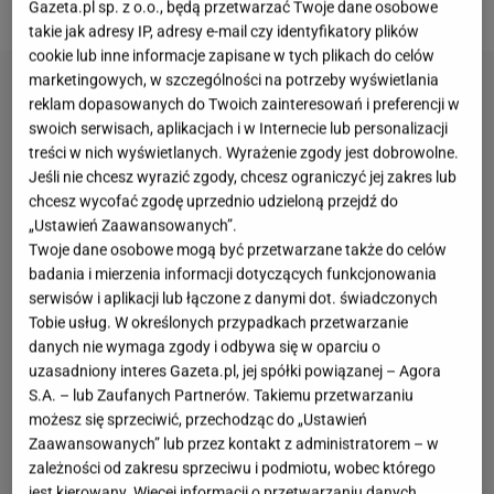
twoich upodobań.
Gazeta.pl sp. z o.o., będą przetwarzać Twoje dane osobowe
takie jak adresy IP, adresy e-mail czy identyfikatory plików
cookie lub inne informacje zapisane w tych plikach do celów
marketingowych, w szczególności na potrzeby wyświetlania
reklam dopasowanych do Twoich zainteresowań i preferencji w
swoich serwisach, aplikacjach i w Internecie lub personalizacji
treści w nich wyświetlanych. Wyrażenie zgody jest dobrowolne.
Jeśli nie chcesz wyrazić zgody, chcesz ograniczyć jej zakres lub
chcesz wycofać zgodę uprzednio udzieloną przejdź do
„Ustawień Zaawansowanych”.
Twoje dane osobowe mogą być przetwarzane także do celów
badania i mierzenia informacji dotyczących funkcjonowania
serwisów i aplikacji lub łączone z danymi dot. świadczonych
Tobie usług. W określonych przypadkach przetwarzanie
danych nie wymaga zgody i odbywa się w oparciu o
uzasadniony interes Gazeta.pl, jej spółki powiązanej – Agora
S.A. – lub Zaufanych Partnerów. Takiemu przetwarzaniu
możesz się sprzeciwić, przechodząc do „Ustawień
Zaawansowanych” lub przez kontakt z administratorem – w
zależności od zakresu sprzeciwu i podmiotu, wobec którego
jest kierowany. Więcej informacji o przetwarzaniu danych