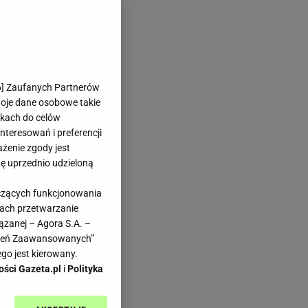
6
] Zaufanych Partnerów
woje dane osobowe takie
likach do celów
teresowań i preferencji
ażenie zgody jest
dę uprzednio udzieloną
yczących funkcjonowania
kach przetwarzanie
ązanej – Agora S.A. –
awień Zaawansowanych”
go jest kierowany.
ości Gazeta.pl
i
Polityka