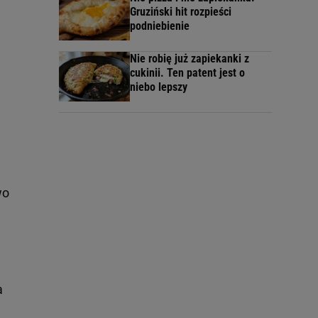
Gruziński hit rozpieści
podniebienie
Nie robię już zapiekanki z
cukinii. Ten patent jest o
niebo lepszy
wo
a