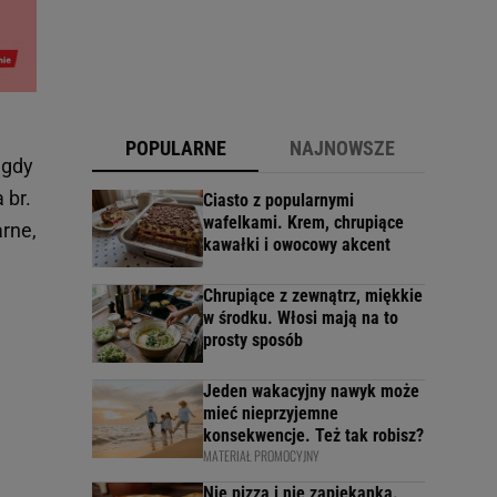
POPULARNE
NAJNOWSZE
 gdy
 br.
Ciasto z popularnymi
wafelkami. Krem, chrupiące
rne,
kawałki i owocowy akcent
Chrupiące z zewnątrz, miękkie
w środku. Włosi mają na to
prosty sposób
Jeden wakacyjny nawyk może
mieć nieprzyjemne
konsekwencje. Też tak robisz?
MATERIAŁ PROMOCYJNY
Nie pizza i nie zapiekanka.