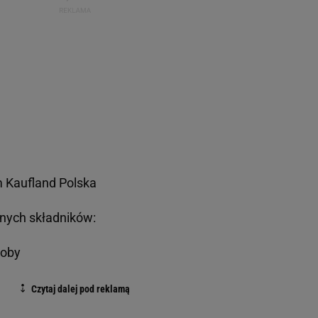
m Kaufland Polska
dnych składników:
soby