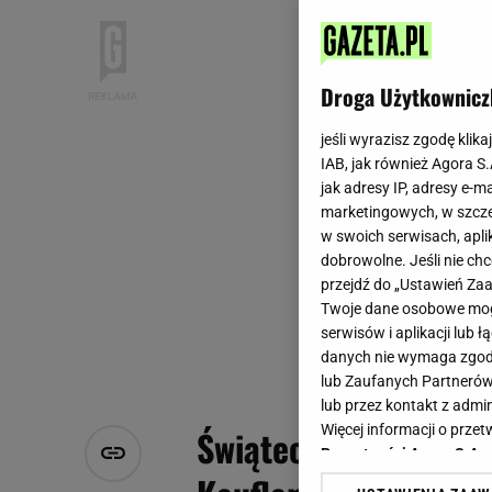
Droga Użytkownicz
jeśli wyrazisz zgodę klika
IAB, jak również Agora S
jak adresy IP, adresy e-m
marketingowych, w szcze
w swoich serwisach, aplik
dobrowolne. Jeśli nie ch
przejdź do „Ustawień Z
Twoje dane osobowe mogą
serwisów i aplikacji lub
danych nie wymaga zgody 
lub Zaufanych Partnerów
lub przez kontakt z admi
Więcej informacji o prz
Świąteczne gotowanie
Prywatności Agora S.A.