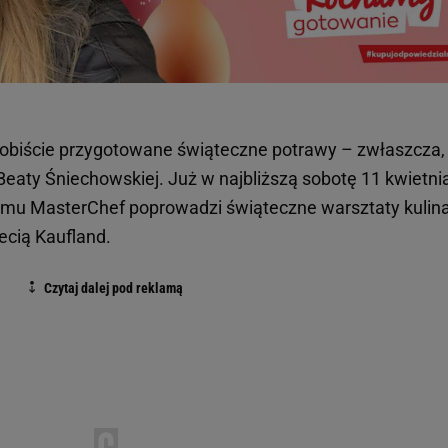
osobiście przygotowane świąteczne potrawy – zwłaszcza,
aty Śniechowskiej. Już w najbliższą sobotę 11 kwietnia
ramu MasterChef poprowadzi świąteczne warsztaty kulina
ecią Kaufland.