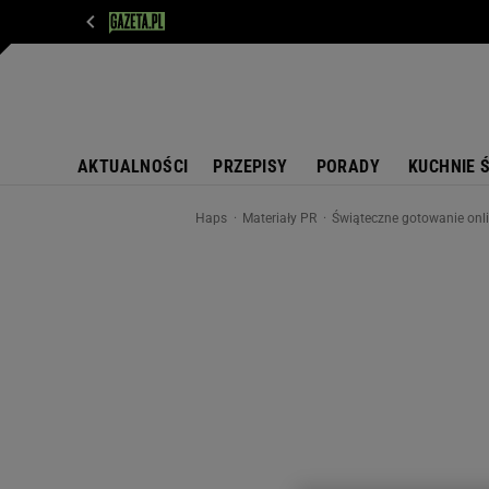
WIADOMOŚCI
NEXT
SPORT
PLOTEK
D
AKTUALNOŚCI
PRZEPISY
PORADY
KUCHNIE 
Haps
Materiały PR
Świąteczne gotowanie onlin