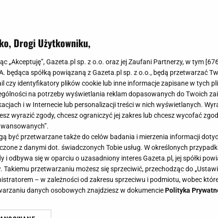
ko, Drogi Użytkowniku,
jąc „Akceptuję”, Gazeta.pl sp. z o.o. oraz jej Zaufani Partnerzy, w tym [
67
.A. będąca spółką powiązaną z Gazeta.pl sp. z o.o., będą przetwarzać T
ail czy identyfikatory plików cookie lub inne informacje zapisane w tych p
gólności na potrzeby wyświetlania reklam dopasowanych do Twoich zain
acjach i w Internecie lub personalizacji treści w nich wyświetlanych. Wyr
cesz wyrazić zgody, chcesz ograniczyć jej zakres lub chcesz wycofać zgo
aawansowanych”.
 być przetwarzane także do celów badania i mierzenia informacji dot
 łączone z danymi dot. świadczonych Tobie usług. W określonych przypad
i odbywa się w oparciu o uzasadniony interes Gazeta.pl, jej spółki powi
. Takiemu przetwarzaniu możesz się sprzeciwić, przechodząc do „Ust
nistratorem – w zależności od zakresu sprzeciwu i podmiotu, wobec które
etwarzaniu danych osobowych znajdziesz w dokumencie
Polityka Prywatn
 online - kulinarne warsztaty