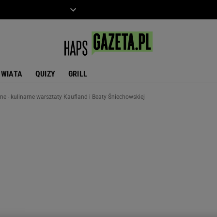
ZIECKO
MOTO
ŚWIATA
QUIZY
GRILL
e - kulinarne warsztaty Kaufland i Beaty Śniechowskiej