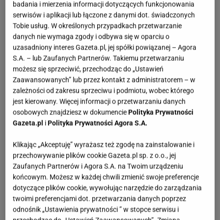
badania i mierzenia informacji dotyczących funkcjonowania
zawiń w folię spożywczą i włóż do lodówki na 30 minut.
serwisów i aplikacji lub łączone z danymi dot. świadczonych
Ciasto cienko rozwałkuj na stolnicy (2-3 mm), w razie
Tobie usług. W określonych przypadkach przetwarzanie
danych nie wymaga zgody i odbywa się w oparciu o
potrzeby podsypując mąką. Foremkami wytnij
uzasadniony interes Gazeta.pl, jej spółki powiązanej – Agora
pierniczki. Jeżeli mają zawisnąć na choince, pamiętaj o
S.A. – lub Zaufanych Partnerów. Takiemu przetwarzaniu
zrobieniu dziurki. Pierniczki ułóż na blachach
możesz się sprzeciwić, przechodząc do „Ustawień
Zaawansowanych” lub przez kontakt z administratorem – w
wyłożonych papierem do pieczenia i wstaw do
zależności od zakresu sprzeciwu i podmiotu, wobec którego
piekarnika nagrzanego do temp. 180 st. C. Piecz 8-10
jest kierowany. Więcej informacji o przetwarzaniu danych
minut, aż będą złocistobrązowe. Po wyjęciu z pieca
osobowych znajdziesz w dokumencie
Polityka Prywatności
pierniczki są miękkie - twardnieją w miarę stygnięcia.
Gazeta.pl
i
Polityka Prywatności Agora S.A.
Wystudzone pierniczki możecie lukrować i ozdabiać.
Klikając „Akceptuję” wyrażasz też zgodę na zainstalowanie i
Przechowuj w zamkniętej puszce, te przeznaczone do
przechowywanie plików cookie Gazeta.pl sp. z o.o., jej
zjedzenia polukruj przed podaniem - wtedy będą
Zaufanych Partnerów i Agora S.A. na Twoim urządzeniu
chrupiące.
końcowym. Możesz w każdej chwili zmienić swoje preferencje
dotyczące plików cookie, wywołując narzędzie do zarządzania
twoimi preferencjami dot. przetwarzania danych poprzez
Autor: Zuzanna Wiciejowska
odnośnik „Ustawienia prywatności ” w stopce serwisu i