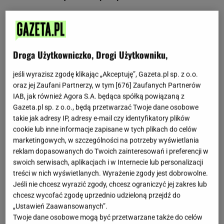
Składniki:
Droga Użytkowniczko, Drogi Użytkowniku,
125 g miękkiego masła
1/2 szkl. brązowego cukru
jeśli wyrazisz zgodę klikając „Akceptuję”, Gazeta.pl sp. z o.o.
1/2 szkl. płynnego miodu
oraz jej Zaufani Partnerzy, w tym [
676
] Zaufanych Partnerów
2 i 1/2 szkl. mąki pszennej
IAB, jak również Agora S.A. będąca spółką powiązaną z
Gazeta.pl sp. z o.o., będą przetwarzać Twoje dane osobowe
1 łyżeczka mielonego imbiru
takie jak adresy IP, adresy e-mail czy identyfikatory plików
1 łyżeczka cynamonu
cookie lub inne informacje zapisane w tych plikach do celów
1 łyżeczka sody oczyszczonej
marketingowych, w szczególności na potrzeby wyświetlania
reklam dopasowanych do Twoich zainteresowań i preferencji w
swoich serwisach, aplikacjach i w Internecie lub personalizacji
Sposób przygotowania:
treści w nich wyświetlanych. Wyrażenie zgody jest dobrowolne.
Jeśli nie chcesz wyrazić zgody, chcesz ograniczyć jej zakres lub
Masło z cukrem utrzyj mikserem na puszysty krem.
chcesz wycofać zgodę uprzednio udzieloną przejdź do
„Ustawień Zaawansowanych”.
Dodaj pozostałe składniki i zagnieć ciasto. Jeśli jest
Twoje dane osobowe mogą być przetwarzane także do celów
bardzo klejące, dosyp więcej mąki. Gotowe ciasto