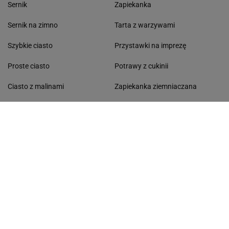
Sernik
Zapiekanka
Sernik na zimno
Tarta z warzywami
Szybkie ciasto
Przystawki na imprezę
Proste ciasto
Potrawy z cukinii
Ciasto z malinami
Zapiekanka ziemniaczana
Jak zrobić masło klarowane
Jak ugotować kukurydzę
Jak zrobić masło orzechowe
Ciasto marchewkowe
ŚNIADANIE
OBIAD
Koktajle owocowe
Zupa
Omlet
Obiad wegetariański