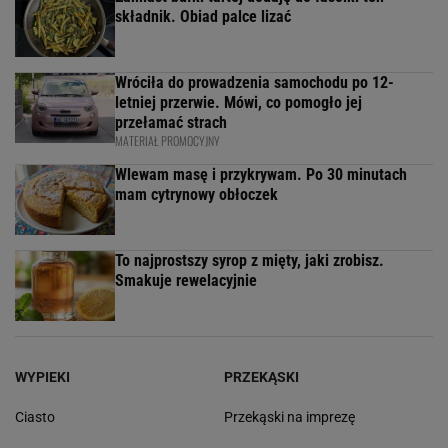
składnik. Obiad palce lizać
Wróciła do prowadzenia samochodu po 12-
letniej przerwie. Mówi, co pomogło jej
przełamać strach
MATERIAŁ PROMOCYJNY
Wlewam masę i przykrywam. Po 30 minutach
mam cytrynowy obłoczek
To najprostszy syrop z mięty, jaki zrobisz.
Smakuje rewelacyjnie
WYPIEKI
PRZEKĄSKI
Ciasto
Przekąski na imprezę