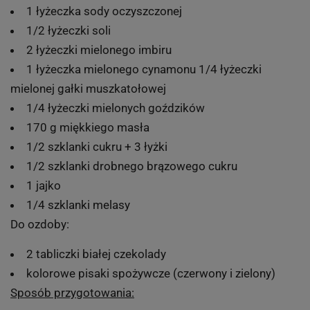
1 łyżeczka sody oczyszczonej
1/2 łyżeczki soli
2 łyżeczki mielonego imbiru
1 łyżeczka mielonego cynamonu 1/4 łyżeczki
mielonej gałki muszkatołowej
1/4 łyżeczki mielonych goździków
170 g miękkiego masła
1/2 szklanki cukru + 3 łyżki
1/2 szklanki drobnego brązowego cukru
1 jajko
1/4 szklanki melasy
Do ozdoby:
2 tabliczki białej czekolady
kolorowe pisaki spożywcze (czerwony i zielony)
Sposób przygotowania: