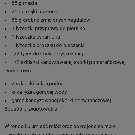
85 g masła
250 g mąki pszennej
85 g drobno zmielonych migdałów
3 łyżeczki przyprawy do piernika
1 łyżeczka cynamonu
1 łyżeczka proszku do pieczenia
1/2 łyżeczki sody oczyszczonej
1/2 szklanki kandyzowanej skórki pomarańczowej
Dodatkowo:
2 szklanki cukru pudru
kilka łyżek gorącej wody
garść kandyzowanej skórki pomarańczowej
Sposób przygotowania:
W rondelku umieść miód oraz pokrojone na małe
kawałki masło i podgrzewaj często mieszając, aż