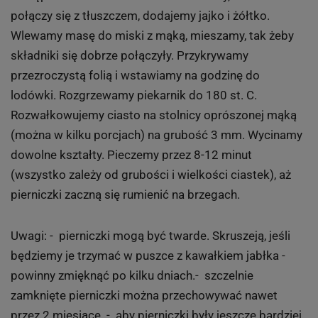
połączy się z tłuszczem, dodajemy jajko i żółtko.
Wlewamy masę do miski z mąką, mieszamy, tak żeby
składniki się dobrze połączyły. Przykrywamy
przezroczystą folią i wstawiamy na godzinę do
lodówki. Rozgrzewamy piekarnik do 180 st. C.
Rozwałkowujemy ciasto na stolnicy oprószonej mąką
(można w kilku porcjach) na grubość 3 mm. Wycinamy
dowolne kształty. Pieczemy przez 8-12 minut
(wszystko zależy od grubości i wielkości ciastek), aż
pierniczki zaczną się rumienić na brzegach.
Uwagi: - pierniczki mogą być twarde. Skruszeją, jeśli
będziemy je trzymać w puszce z kawałkiem jabłka -
powinny zmięknąć po kilku dniach.- szczelnie
zamknięte pierniczki można przechowywać nawet
przez 2 miesiące. - aby pierniczki były jeszcze bardziej