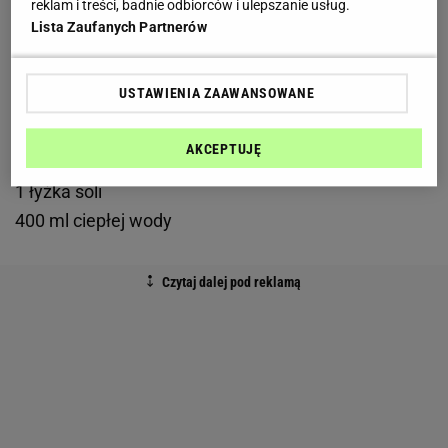
reklam i treści, badnie odbiorców i ulepszanie usług.
1/2 szklanki bulionu
Lista Zaufanych Partnerów
sól
pieprz
USTAWIENIA ZAAWANSOWANE
Składniki na
ciasto
:
AKCEPTUJĘ
600 g mąki pszennej
1 łyżka soli
400 ml ciepłej wody