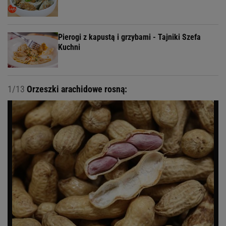
Pierogi z kapustą i grzybami - Tajniki Szefa
Kuchni
1/13
Orzeszki arachidowe rosną: