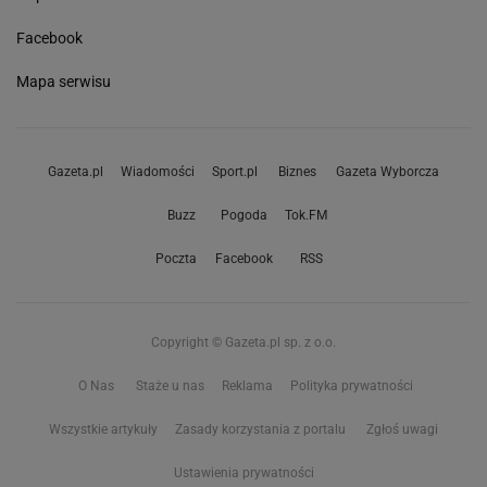
Facebook
Mapa serwisu
Gazeta.pl
Wiadomości
Sport.pl
Biznes
Gazeta Wyborcza
Buzz
Pogoda
Tok.FM
Poczta
Facebook
RSS
Copyright © Gazeta.pl sp. z o.o.
O Nas
Staże u nas
Reklama
Polityka prywatności
Wszystkie artykuły
Zasady korzystania z portalu
Zgłoś uwagi
Ustawienia prywatności