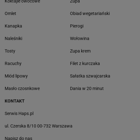
Koktajle owocowe
Zupa
Omlet
Obiad wegetariański
Kanapka
Pierogi
Naleśniki
Wołowina
Tosty
Zupa krem
Racuchy
Filet z kurczaka
Miód lipowy
Sałatka szwajcarska
Masło czosnkowe
Dania w 20 minut
KONTAKT
Serwis Haps.pl
ul. Czerska 8/10 00-732 Warszawa
Napisz do nas