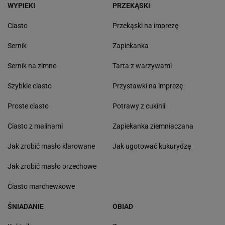
WYPIEKI
PRZEKĄSKI
Ciasto
Przekąski na imprezę
Sernik
Zapiekanka
Sernik na zimno
Tarta z warzywami
Szybkie ciasto
Przystawki na imprezę
Proste ciasto
Potrawy z cukinii
Ciasto z malinami
Zapiekanka ziemniaczana
Jak zrobić masło klarowane
Jak ugotować kukurydzę
Jak zrobić masło orzechowe
Ciasto marchewkowe
ŚNIADANIE
OBIAD