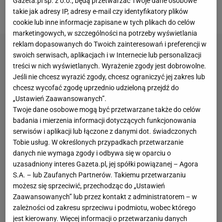
Gazeta.pl sp. z o.o., będą przetwarzać Twoje dane osobowe
Składniki:
takie jak adresy IP, adresy e-mail czy identyfikatory plików
cookie lub inne informacje zapisane w tych plikach do celów
marketingowych, w szczególności na potrzeby wyświetlania
reklam dopasowanych do Twoich zainteresowań i preferencji w
swoich serwisach, aplikacjach i w Internecie lub personalizacji
treści w nich wyświetlanych. Wyrażenie zgody jest dobrowolne.
Jeśli nie chcesz wyrazić zgody, chcesz ograniczyć jej zakres lub
chcesz wycofać zgodę uprzednio udzieloną przejdź do
„Ustawień Zaawansowanych”.
Twoje dane osobowe mogą być przetwarzane także do celów
badania i mierzenia informacji dotyczących funkcjonowania
serwisów i aplikacji lub łączone z danymi dot. świadczonych
Tobie usług. W określonych przypadkach przetwarzanie
danych nie wymaga zgody i odbywa się w oparciu o
uzasadniony interes Gazeta.pl, jej spółki powiązanej – Agora
S.A. – lub Zaufanych Partnerów. Takiemu przetwarzaniu
możesz się sprzeciwić, przechodząc do „Ustawień
Zaawansowanych” lub przez kontakt z administratorem – w
zależności od zakresu sprzeciwu i podmiotu, wobec którego
jest kierowany. Więcej informacji o przetwarzaniu danych