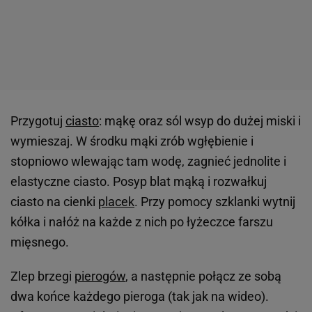
Przygotuj
ciasto
: mąkę oraz sól wsyp do dużej miski i
wymieszaj. W środku mąki zrób wgłębienie i
stopniowo wlewając tam wodę, zagnieć jednolite i
elastyczne ciasto. Posyp blat mąką i rozwałkuj
ciasto na cienki
placek
. Przy pomocy szklanki wytnij
kółka i nałóż na każde z nich po łyżeczce farszu
mięsnego.
Zlep brzegi
pierogów
, a następnie połącz ze sobą
dwa końce każdego pieroga (tak jak na wideo).