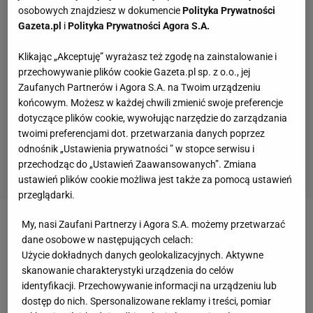
osobowych znajdziesz w dokumencie
Polityka Prywatności
Gazeta.pl
i
Polityka Prywatności Agora S.A.
Klikając „Akceptuję” wyrażasz też zgodę na zainstalowanie i
przechowywanie plików cookie Gazeta.pl sp. z o.o., jej
Zaufanych Partnerów i Agora S.A. na Twoim urządzeniu
końcowym. Możesz w każdej chwili zmienić swoje preferencje
dotyczące plików cookie, wywołując narzędzie do zarządzania
twoimi preferencjami dot. przetwarzania danych poprzez
odnośnik „Ustawienia prywatności ” w stopce serwisu i
przechodząc do „Ustawień Zaawansowanych”. Zmiana
ustawień plików cookie możliwa jest także za pomocą ustawień
przeglądarki.
My, nasi Zaufani Partnerzy i Agora S.A. możemy przetwarzać
Składniki na farsz:
dane osobowe w następujących celach:
500 g mięsa mielonego wołowo-wieprzowego
Użycie dokładnych danych geolokalizacyjnych. Aktywne
1 mała cebula
skanowanie charakterystyki urządzenia do celów
identyfikacji. Przechowywanie informacji na urządzeniu lub
3 łyżki posiekanej natki pietruszki
dostęp do nich. Spersonalizowane reklamy i treści, pomiar
1 żółtko