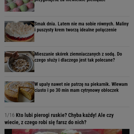
Smak dnia. Latem nie ma sobie równych. Maliny
i puszysty krem tworzą idealne połączenie
Mieszanie skórek ziemniaczanych z sodą. Do
czego służy i dlaczego jest tak polecane?
W upały nawet nie patrzę na piekarnik. Wlewam
ciasto i po 30 min mam cytrynowy obłoczek
1/16
Kto lubi pierogi ruskie? Chyba każdy! Ale czy
wiecie, z czego robi się farsz do nich?