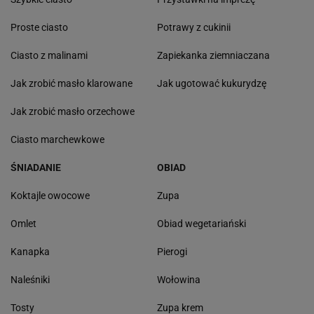
Proste ciasto
Potrawy z cukinii
Ciasto z malinami
Zapiekanka ziemniaczana
Jak zrobić masło klarowane
Jak ugotować kukurydzę
Jak zrobić masło orzechowe
Ciasto marchewkowe
ŚNIADANIE
OBIAD
Koktajle owocowe
Zupa
Omlet
Obiad wegetariański
Kanapka
Pierogi
Naleśniki
Wołowina
Tosty
Zupa krem