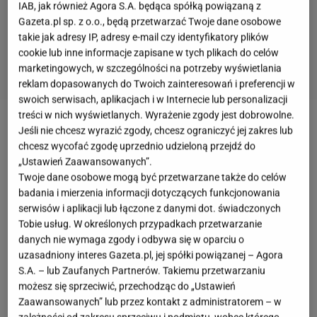
IAB, jak również Agora S.A. będąca spółką powiązaną z
Gazeta.pl sp. z o.o., będą przetwarzać Twoje dane osobowe
takie jak adresy IP, adresy e-mail czy identyfikatory plików
cookie lub inne informacje zapisane w tych plikach do celów
marketingowych, w szczególności na potrzeby wyświetlania
reklam dopasowanych do Twoich zainteresowań i preferencji w
swoich serwisach, aplikacjach i w Internecie lub personalizacji
treści w nich wyświetlanych. Wyrażenie zgody jest dobrowolne.
Łazanki to jedno z tych dań, które kojarzą się z
Jeśli nie chcesz wyrazić zgody, chcesz ograniczyć jej zakres lub
chcesz wycofać zgodę uprzednio udzieloną przejdź do
ciepłem rodzinnego domu i kuchnią naszych babć i
„Ustawień Zaawansowanych”.
mam. Nie jest to trudny przepis i
wersji łazanek jest
Twoje dane osobowe mogą być przetwarzane także do celów
co najmniej kilka
, ale dziś podpowiemy wam, jak
badania i mierzenia informacji dotyczących funkcjonowania
serwisów i aplikacji lub łączone z danymi dot. świadczonych
zrobić najpyszniejszą z nich. Łazanki z kapustą i
Tobie usług. W określonych przypadkach przetwarzanie
mięsem mielonym to marzenie każdego miłośnika
danych nie wymaga zgody i odbywa się w oparciu o
dań z makaronem i jednocześnie sposób, by podać
uzasadniony interes Gazeta.pl, jej spółki powiązanej – Agora
S.A. – lub Zaufanych Partnerów. Takiemu przetwarzaniu
tani
obiad
, który nasyci i nie zrujnuje domowego
możesz się sprzeciwić, przechodząc do „Ustawień
budżetu. Jak zatem zrobić łazanki z kapustą i
Zaawansowanych” lub przez kontakt z administratorem – w
mięsem? Nic prostszego, pamiętaj jednak, żeby
nie