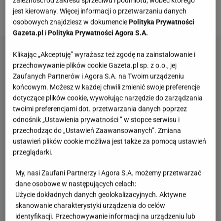
zależności od zakresu sprzeciwu i podmiotu, wobec którego
jest kierowany. Więcej informacji o przetwarzaniu danych
płukać kapusty, bo po co pozbywać się smaku?
osobowych znajdziesz w dokumencie
Polityka Prywatności
Gazeta.pl
i
Polityka Prywatności Agora S.A.
Klikając „Akceptuję” wyrażasz też zgodę na zainstalowanie i
przechowywanie plików cookie Gazeta.pl sp. z o.o., jej
Zaufanych Partnerów i Agora S.A. na Twoim urządzeniu
końcowym. Możesz w każdej chwili zmienić swoje preferencje
dotyczące plików cookie, wywołując narzędzie do zarządzania
twoimi preferencjami dot. przetwarzania danych poprzez
odnośnik „Ustawienia prywatności ” w stopce serwisu i
przechodząc do „Ustawień Zaawansowanych”. Zmiana
ustawień plików cookie możliwa jest także za pomocą ustawień
przeglądarki.
My, nasi Zaufani Partnerzy i Agora S.A. możemy przetwarzać
dane osobowe w następujących celach:
Użycie dokładnych danych geolokalizacyjnych. Aktywne
skanowanie charakterystyki urządzenia do celów
identyfikacji. Przechowywanie informacji na urządzeniu lub