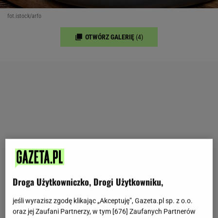
fot.istock/arfo
OTWÓRZ GALERIĘ
(4)
Droga Użytkowniczko, Drogi Użytkowniku,
jeśli wyrazisz zgodę klikając „Akceptuję”, Gazeta.pl sp. z o.o.
oraz jej Zaufani Partnerzy, w tym [
676
] Zaufanych Partnerów