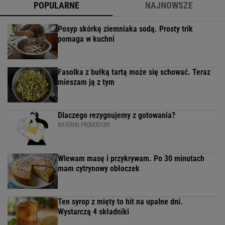
POPULARNE
NAJNOWSZE
Posyp skórkę ziemniaka sodą. Prosty trik
pomaga w kuchni
Fasolka z bułką tartą może się schować. Teraz
mieszam ją z tym
Dlaczego rezygnujemy z gotowania?
MATERIAŁ PROMOCYJNY
Wlewam masę i przykrywam. Po 30 minutach
mam cytrynowy obłoczek
Ten syrop z mięty to hit na upalne dni.
Wystarczą 4 składniki