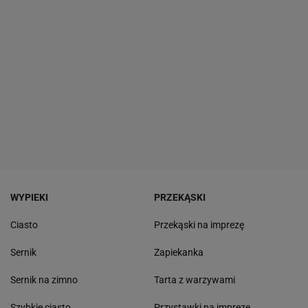
WYPIEKI
PRZEKĄSKI
Ciasto
Przekąski na imprezę
Sernik
Zapiekanka
Sernik na zimno
Tarta z warzywami
Szybkie ciasto
Przystawki na imprezę