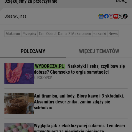
Dziękujemy za przeczytanie
Obserwuj nas
Makaron
Przepisy
Tani Obiad
Dania Z Makaronem
Łazanki
News
POLECAMY
WIĘCEJ TEMATÓW
Narkotyki i seks, czyli baw się
dobrze? Chemseks to orgia samotności
SUBSKRYPCJA
Ani tiramisu, ani lody. Biorę kawę i 3 składniki.
Aksamitny deser znika, zanim zdąży się
schłodzić
Wygląda jak z ekskluzywnej cukierni. Ten deser
przygotujesz za niewielkie pieniądze