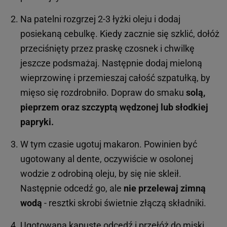
Na patelni rozgrzej 2-3 łyżki oleju i dodaj
posiekaną cebulkę. Kiedy zacznie się szklić, dołóż
przeciśnięty przez praskę czosnek i chwilkę
jeszcze podsmażaj. Następnie dodaj mieloną
wieprzowinę i przemieszaj całość szpatułką, by
mięso się rozdrobniło. Dopraw do smaku
solą,
pieprzem oraz szczyptą wędzonej lub słodkiej
papryki.
W tym czasie ugotuj makaron. Powinien być
ugotowany al dente, oczywiście w osolonej
wodzie z odrobiną oleju, by się nie skleił.
Następnie odcedź go, ale
nie przelewaj zimną
wodą
- resztki skrobi świetnie złączą składniki.
Ugotowaną kapustę odcedź i przełóż do miski.