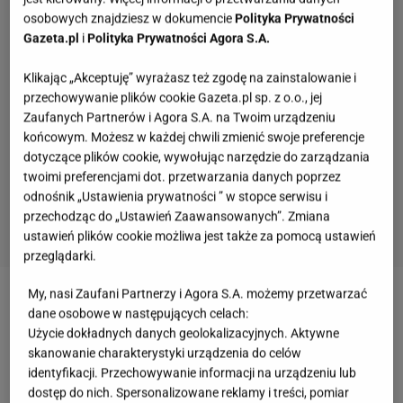
osobowych znajdziesz w dokumencie
Polityka Prywatności
Gazeta.pl
i
Polityka Prywatności Agora S.A.
Klikając „Akceptuję” wyrażasz też zgodę na zainstalowanie i
przechowywanie plików cookie Gazeta.pl sp. z o.o., jej
Zaufanych Partnerów i Agora S.A. na Twoim urządzeniu
końcowym. Możesz w każdej chwili zmienić swoje preferencje
dotyczące plików cookie, wywołując narzędzie do zarządzania
twoimi preferencjami dot. przetwarzania danych poprzez
odnośnik „Ustawienia prywatności ” w stopce serwisu i
przechodząc do „Ustawień Zaawansowanych”. Zmiana
ustawień plików cookie możliwa jest także za pomocą ustawień
przeglądarki.
My, nasi Zaufani Partnerzy i Agora S.A. możemy przetwarzać
Zobacz wideo
Pistacjowe naleśniki na maślance.
dane osobowe w następujących celach:
Lepszych ze świecą szukać
Użycie dokładnych danych geolokalizacyjnych. Aktywne
skanowanie charakterystyki urządzenia do celów
identyfikacji. Przechowywanie informacji na urządzeniu lub
Kawowe naleśniki zachwycają subtelnym aromatem
dostęp do nich. Spersonalizowane reklamy i treści, pomiar