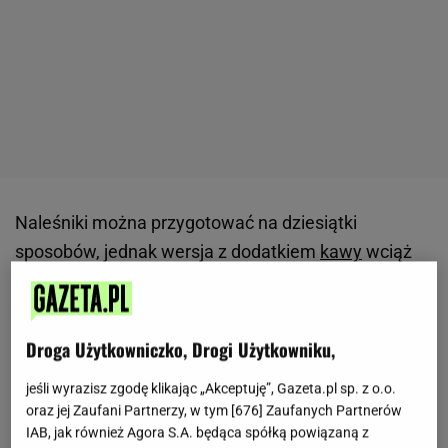
Naleśniki można przygotować na dziesiątki
sposobów, jednak wersja z dodatkiem
kawy
wciąż
pozostaje mało znana.
Delikatny aromat sprawia,
że ciasto doskonale łączy się z kremowymi
dodatkami i świeżymi owocami.
Kawowe
naleśniki
Droga Użytkowniczko, Drogi Użytkowniku,
nie wymagają drogich produktów ani
jeśli wyrazisz zgodę klikając „Akceptuję”, Gazeta.pl sp. z o.o.
skomplikowanych technik. Wystarczy kilka minut
oraz jej Zaufani Partnerzy, w tym [
676
] Zaufanych Partnerów
pracy, aby na talerzu pojawiło się coś, co wygląda i
IAB, jak również Agora S.A. będąca spółką powiązaną z