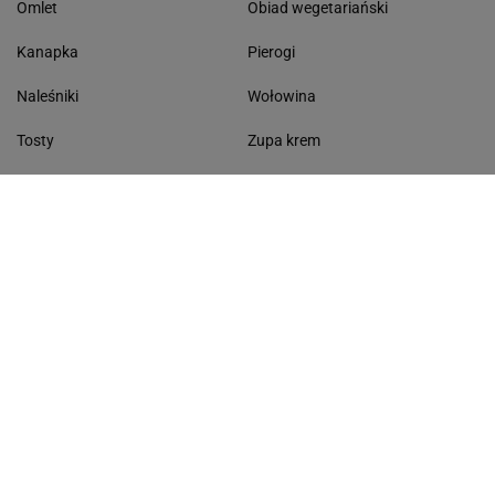
Omlet
Obiad wegetariański
Kanapka
Pierogi
Naleśniki
Wołowina
Tosty
Zupa krem
Racuchy
Filet z kurczaka
Miód lipowy
Sałatka szwajcarska
Masło czosnkowe
Dania w 20 minut
KONTAKT
Serwis Haps.pl
ul. Czerska 8/10 00-732 Warszawa
Napisz do nas
Facebook