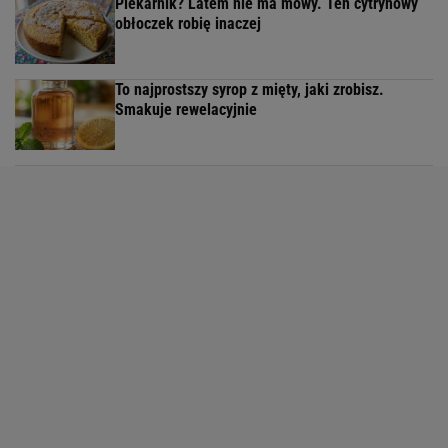
Piekarnik? Latem nie ma mowy. Ten cytrynowy
obłoczek robię inaczej
To najprostszy syrop z mięty, jaki zrobisz.
Smakuje rewelacyjnie