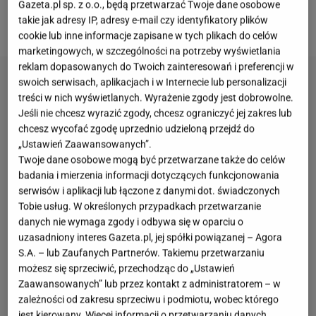
smakuje jak
deser
z dobrej kawiarni. To przepis,
Gazeta.pl sp. z o.o., będą przetwarzać Twoje dane osobowe
takie jak adresy IP, adresy e-mail czy identyfikatory plików
który warto zachować na każdą porę roku.
cookie lub inne informacje zapisane w tych plikach do celów
marketingowych, w szczególności na potrzeby wyświetlania
reklam dopasowanych do Twoich zainteresowań i preferencji w
swoich serwisach, aplikacjach i w Internecie lub personalizacji
treści w nich wyświetlanych. Wyrażenie zgody jest dobrowolne.
Jeśli nie chcesz wyrazić zgody, chcesz ograniczyć jej zakres lub
chcesz wycofać zgodę uprzednio udzieloną przejdź do
„Ustawień Zaawansowanych”.
Twoje dane osobowe mogą być przetwarzane także do celów
badania i mierzenia informacji dotyczących funkcjonowania
serwisów i aplikacji lub łączone z danymi dot. świadczonych
Tobie usług. W określonych przypadkach przetwarzanie
danych nie wymaga zgody i odbywa się w oparciu o
uzasadniony interes Gazeta.pl, jej spółki powiązanej – Agora
S.A. – lub Zaufanych Partnerów. Takiemu przetwarzaniu
możesz się sprzeciwić, przechodząc do „Ustawień
Zaawansowanych” lub przez kontakt z administratorem – w
zależności od zakresu sprzeciwu i podmiotu, wobec którego
jest kierowany. Więcej informacji o przetwarzaniu danych