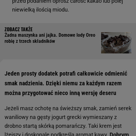
przed podaniem oprósz całość kakao lub polej
niewielką ilością miodu.
Żadna maszynka ani jajka. Domowe lody Oreo
robię z trzech składników
Jeden prosty dodatek potrafi całkowicie odmienić
smak nadzienia. Dzięki niemu za każdym razem
można przygotować nieco inną wersję deseru
Jeżeli masz ochotę na świeższy smak, zamień serek
waniliowy na gęsty jogurt grecki wymieszany z
drobno startą skórką pomarańczy. Taki krem jest
lżejszy i doskonale podkreśla aromat kawy.
Dobrym