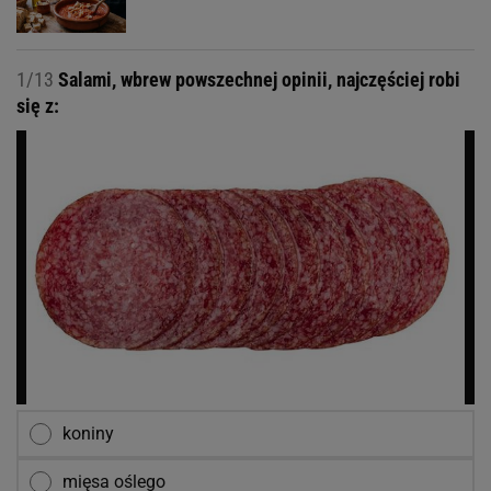
1/13
Salami, wbrew powszechnej opinii, najczęściej robi
się z:
koniny
mięsa oślego