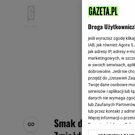
Droga Użytkownicz
jeśli wyrazisz zgodę klika
IAB, jak również Agora S
jak adresy IP, adresy e-m
marketingowych, w szcze
w swoich serwisach, aplik
dobrowolne. Jeśli nie ch
przejdź do „Ustawień Z
Twoje dane osobowe mogą
serwisów i aplikacji lub
danych nie wymaga zgody 
lub Zaufanych Partnerów
lub przez kontakt z admi
Więcej informacji o prz
Smak dnia. Zapomnij 
Prywatności Agora S.A.