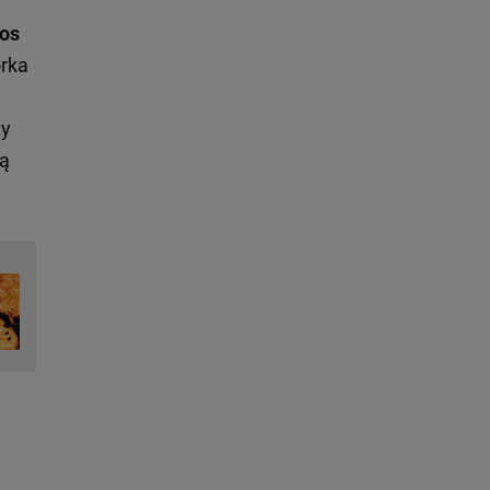
os
rka
ży
ją