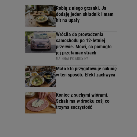
Robią z niego grzanki. Ja
dodaję jeden składnik i mam
hit na upały
Wróciła do prowadzenia
samochodu po 12-letniej
przerwie. Mówi, co pomogło
jej przełamać strach
MATERIAŁ PROMOCYJNY
Mało kto przygotowuje cukinię
w ten sposób. Efekt zachwyca
Koniec z suchymi wiórami.
Schab ma w środku coś, co
trzyma soczystość