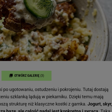
OTWÓRZ GALERIĘ
(3)
ki po ugotowaniu, ostudzeniu i pokrojeniu. Tutaj dostają
ceniu szklanką lądują w piekarniku. Dzięki temu mają
pszą strukturę niż klasyczne kostki z garnka.
Jogurt, skyr
szą bazę, ale całość nadal jest konkretna i sycąca.
Taka