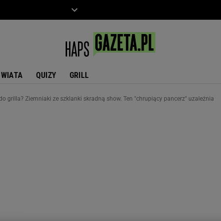
ZIECKO
MOTO
ŚWIATA
QUIZY
GRILL
do grilla? Ziemniaki ze szklanki skradną show. Ten "chrupiący pancerz" uzależnia