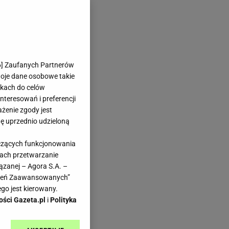
6
] Zaufanych Partnerów
woje dane osobowe takie
likach do celów
teresowań i preferencji
ażenie zgody jest
dę uprzednio udzieloną
yczących funkcjonowania
kach przetwarzanie
ązanej – Agora S.A. –
awień Zaawansowanych”
go jest kierowany.
ości Gazeta.pl
i
Polityka