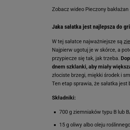
Zobacz wideo
Pieczony bakłażan
Jaka sałatka jest najlepsza do gr
W tej sałatce najważniejsze są
zi
Najpierw ugotuj je w skórce, a po
przypiecze się tak, jak trzeba.
Dop
dnem szklanki, aby miały większ
złociste brzegi, miękki środek i 
Ten etap sprawia, że sałatka jest 
Składniki:
700 g ziemniaków typu B lub B
15 g oliwy albo oleju roślinnego