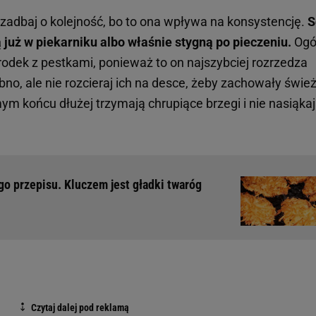
adbaj o kolejność, bo to ona wpływa na konsystencję.
S
 już w piekarniku albo właśnie stygną po pieczeniu.
Ogó
rodek z pestkami, ponieważ to on najszybciej rozrzedza
no, ale nie rozcieraj ich na desce, żeby zachowały świe
m końcu dłużej trzymają chrupiące brzegi i nie nasiąka
go przepisu. Kluczem jest gładki twaróg