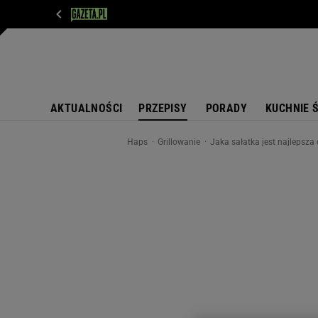
WIADOMOŚCI
NEXT
SPORT
PLOTEK
D
AKTUALNOŚCI
PRZEPISY
PORADY
KUCHNIE 
Haps
Grillowanie
Jaka sałatka jest najlepsza 