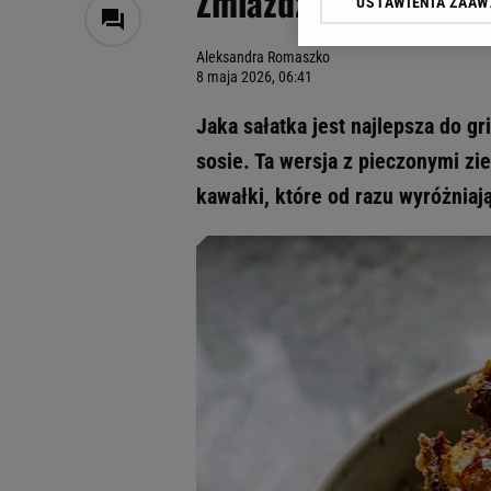
Zmiażdż szklanką i pa
USTAWIENIA ZAA
Klikając „Akceptuję” wyra
Zaufanych Partnerów i A
Aleksandra Romaszko
dotyczące plików cookie,
8 maja 2026, 06:41
odnośnik „Ustawienia pr
plików cookie możliwa je
Jaka sałatka jest najlepsza do gri
My, nasi Zaufani Partne
sosie. Ta wersja z pieczonymi z
Użycie dokładnych danych
kawałki, które od razu wyróżniają
Przechowywanie informacji
badnie odbiorców i uleps