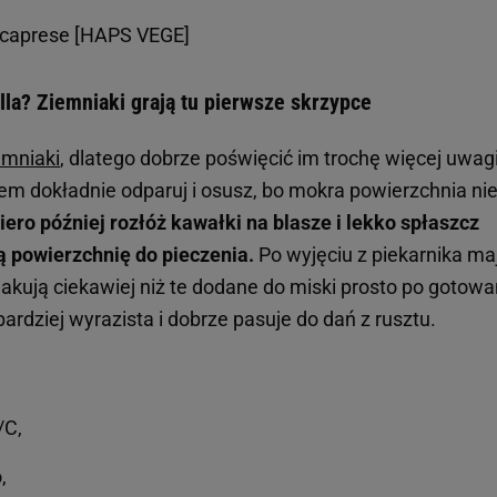
 caprese [HAPS VEGE]
illa? Ziemniaki grają tu pierwsze skrzypce
emniaki
, dlatego dobrze poświęcić im trochę więcej uwagi
tem dokładnie odparuj i osusz, bo mokra powierzchnia ni
iero później rozłóż kawałki na blasze i lekko spłaszcz
ą powierzchnię do pieczenia.
Po wyjęciu z piekarnika ma
smakują ciekawiej niż te dodane do miski prosto po gotowa
bardziej wyrazista i dobrze pasuje do dań z rusztu.
/C,
,