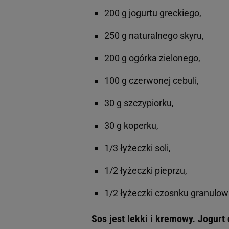
200 g jogurtu greckiego,
250 g naturalnego skyru,
200 g ogórka zielonego,
100 g czerwonej cebuli,
30 g szczypiorku,
30 g koperku,
1/3 łyżeczki soli,
1/2 łyżeczki pieprzu,
1/2 łyżeczki czosnku granulo
Sos jest lekki i kremowy. Jogurt