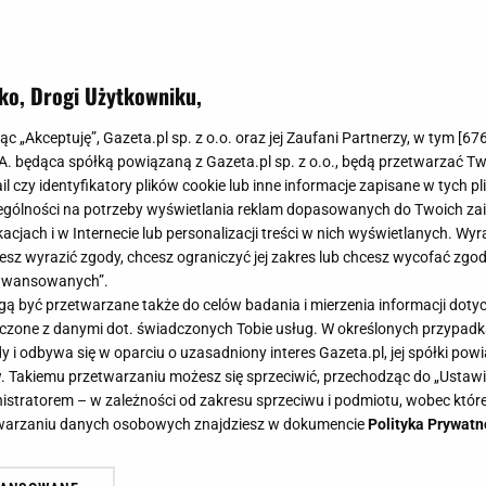
ko, Drogi Użytkowniku,
jąc „Akceptuję”, Gazeta.pl sp. z o.o. oraz jej Zaufani Partnerzy, w tym [
67
.A. będąca spółką powiązaną z Gazeta.pl sp. z o.o., będą przetwarzać T
ail czy identyfikatory plików cookie lub inne informacje zapisane w tych p
gólności na potrzeby wyświetlania reklam dopasowanych do Twoich zain
acjach i w Internecie lub personalizacji treści w nich wyświetlanych. Wyr
cesz wyrazić zgody, chcesz ograniczyć jej zakres lub chcesz wycofać zgo
aawansowanych”.
 być przetwarzane także do celów badania i mierzenia informacji dot
 łączone z danymi dot. świadczonych Tobie usług. W określonych przypad
i odbywa się w oparciu o uzasadniony interes Gazeta.pl, jej spółki powi
. Takiemu przetwarzaniu możesz się sprzeciwić, przechodząc do „Ust
nistratorem – w zależności od zakresu sprzeciwu i podmiotu, wobec które
etwarzaniu danych osobowych znajdziesz w dokumencie
Polityka Prywatn
o klasycznej sałatce do grilla.