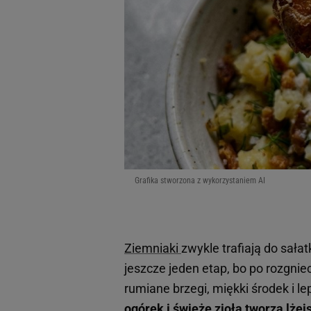
Grafika stworzona z wykorzystaniem AI
Ziemniaki
zwykle trafiają do sałat
jeszcze jeden etap, bo po rozgnie
rumiane brzegi, miękki środek i le
ogórek i świeże zioła tworzą lżej