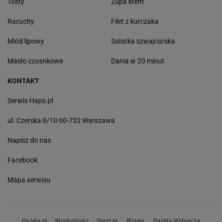
Tosty
Zupa krem
Racuchy
Filet z kurczaka
Miód lipowy
Sałatka szwajcarska
Masło czosnkowe
Dania w 20 minut
KONTAKT
Serwis Haps.pl
ul. Czerska 8/10 00-732 Warszawa
Napisz do nas
Facebook
Mapa serwisu
Gazeta.pl
Wiadomości
Sport.pl
Biznes
Gazeta Wyborcza