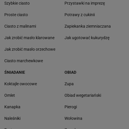
Szybkie ciasto
Przystawki na imprezę
Proste ciasto
Potrawy z cukinii
Ciasto z malinami
Zapiekanka ziemniaczana
Jak zrobić masło klarowane
Jak ugotować kukurydzę
Jak zrobić masło orzechowe
Ciasto marchewkowe
ŚNIADANIE
OBIAD
Koktajle owocowe
Zupa
Omlet
Obiad wegetariański
Kanapka
Pierogi
Naleśniki
Wołowina