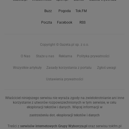
Buzz
Pogoda
Tok.FM
Poczta
Facebook
RSS
Copyright © Gazeta.pl sp. z o.o.
O Nas
Staże u nas
Reklama
Polityka prywatności
Wszystkie artykuły
Zasady korzystania z portalu
Zgłoś uwagi
Ustawienia prywatności
Właściciel niniejszego serwisu nie wyraża zgody na zwielokrotnianie ani inne
korzystanie z utworów rozpowszechnionych w tym serwisie, w celu
eksploracji tekstów i danych. Więcej informacji w
zastrzeżeniu dot. eksploracji tekstów i danych
Treści z
serwisów internetowych Grupy Wyborcza.pl
oraz serwisu tokfm.pl