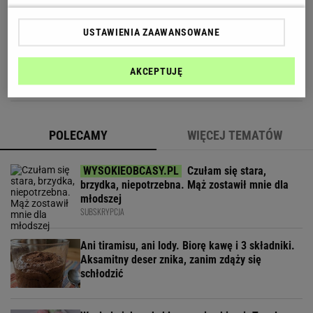
mam cytrynowy obłoczek
USTAWIENIA ZAAWANSOWANE
To najprostszy syrop z mięty, jaki zrobisz.
Smakuje rewelacyjnie
AKCEPTUJĘ
POLECAMY
WIĘCEJ TEMATÓW
Czułam się stara,
brzydka, niepotrzebna. Mąż zostawił mnie dla
młodszej
SUBSKRYPCJA
Ani tiramisu, ani lody. Biorę kawę i 3 składniki.
Aksamitny deser znika, zanim zdąży się
schłodzić