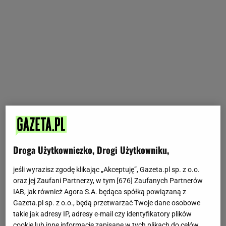
Droga Użytkowniczko, Drogi Użytkowniku,
jeśli wyrazisz zgodę klikając „Akceptuję”, Gazeta.pl sp. z o.o.
oraz jej Zaufani Partnerzy, w tym [
676
] Zaufanych Partnerów
IAB, jak również Agora S.A. będąca spółką powiązaną z
Gazeta.pl sp. z o.o., będą przetwarzać Twoje dane osobowe
takie jak adresy IP, adresy e-mail czy identyfikatory plików
cookie lub inne informacje zapisane w tych plikach do celów