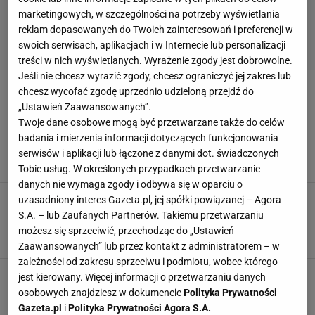
marketingowych, w szczególności na potrzeby wyświetlania
reklam dopasowanych do Twoich zainteresowań i preferencji w
swoich serwisach, aplikacjach i w Internecie lub personalizacji
treści w nich wyświetlanych. Wyrażenie zgody jest dobrowolne.
Jeśli nie chcesz wyrazić zgody, chcesz ograniczyć jej zakres lub
chcesz wycofać zgodę uprzednio udzieloną przejdź do
SPOSÓB NA MUSZKI OWOCÓWKI
„Ustawień Zaawansowanych”.
Twoje dane osobowe mogą być przetwarzane także do celów
Weź słoik i kawałek papieru. Muszki owocówki
badania i mierzenia informacji dotyczących funkcjonowania
już się nie wydostaną
serwisów i aplikacji lub łączone z danymi dot. świadczonych
JAK SIĘ POZBYĆ MUCH
MUSZKI OWOCÓWKI
NEWS
Tobie usług. W określonych przypadkach przetwarzanie
danych nie wymaga zgody i odbywa się w oparciu o
Wymieszaj dwa produkty. Muszki owocówki
uzasadniony interes Gazeta.pl, jej spółki powiązanej – Agora
wpadną jak śliwka w kompot. "Działa cuda"
S.A. – lub Zaufanych Partnerów. Takiemu przetwarzaniu
DOMOWE SPOSOBY
DOMOWE SPOSOBY NA MUSZKI OWOCÓWKI
możesz się sprzeciwić, przechodząc do „Ustawień
MUSZKI OWOCÓWKI
Zaawansowanych” lub przez kontakt z administratorem – w
zależności od zakresu sprzeciwu i podmiotu, wobec którego
Muszki owocówki oblegają twoją kuchnię? Weź
jest kierowany. Więcej informacji o przetwarzaniu danych
przyprawę i zamiast dodać ją do zupy, rozłóż w
osobowych znajdziesz w dokumencie
Polityka Prywatności
mieszkaniu
Gazeta.pl
i
Polityka Prywatności Agora S.A.