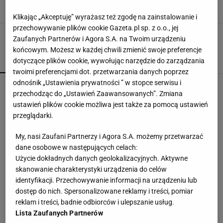
MUSZKI OWOCÓWKI
PORADY KULINARNE
SPOSÓB NA MUSZKI OWOCÓWKI
Klikając „Akceptuję” wyrażasz też zgodę na zainstalowanie i
przechowywanie plików cookie Gazeta.pl sp. z o.o., jej
Zaufanych Partnerów i Agora S.A. na Twoim urządzeniu
końcowym. Możesz w każdej chwili zmienić swoje preferencje
dotyczące plików cookie, wywołując narzędzie do zarządzania
POPULARNE
NAJNOWSZE
twoimi preferencjami dot. przetwarzania danych poprzez
odnośnik „Ustawienia prywatności ” w stopce serwisu i
Posyp skórkę ziemniaka sodą. Prosty trik
przechodząc do „Ustawień Zaawansowanych”. Zmiana
pomaga w kuchni
ustawień plików cookie możliwa jest także za pomocą ustawień
przeglądarki.
Fasolka z bułką tartą może się schować. Teraz
My, nasi Zaufani Partnerzy i Agora S.A. możemy przetwarzać
mieszam ją z tym
dane osobowe w następujących celach:
Użycie dokładnych danych geolokalizacyjnych. Aktywne
skanowanie charakterystyki urządzenia do celów
Dlaczego rezygnujemy z gotowania?
MATERIAŁ PROMOCYJNY
identyfikacji. Przechowywanie informacji na urządzeniu lub
dostęp do nich. Spersonalizowane reklamy i treści, pomiar
reklam i treści, badnie odbiorców i ulepszanie usług.
Lista Zaufanych Partnerów
Wlewam masę i przykrywam. Po 30 minutach